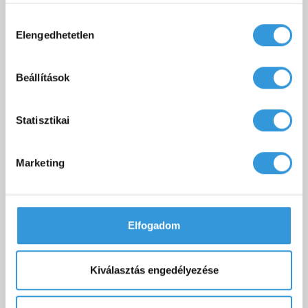
Sabina Pro kád technikai rajz
Letöltés
Hozzájárulás
Elengedhetetlen
kiválasztása
M-Acryl kád és előlap (A,C) beépítési
Letöltés
útmutató
Beállítások
Sabina Pro egyenes kád 3D fájl (OBJ,
Letöltés
3DS)
Statisztikai
Marketing
TOVÁBBI KIEGÉSZÍTŐK
Elfogadom
Kiválasztás engedélyezése