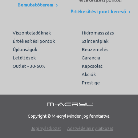
értékesítési pontot!
Bemutatóterem
Értékesítési pont kereső
Viszonteladóknak
Hidromasszázs
Értékesítési pontok
Színterápiák
Újdonságok
Beüzemelés
Letöltések
Garancia
Outlet - 30-60%
Kapcsolat
Akciók
Prestige
Copyright © M-acryl Minden jog fenntartva.
Jogi nyilatkozat
Adatvédelmi nyilatkozat