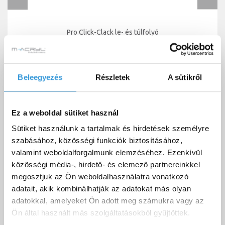
Pro Click-Clack le- és túlfolyó
39 000 Ft-tól
Beleegyezés
Részletek
A sütikről
Letölthető dokumentumok
Ez a weboldal sütiket használ
Sütiket használunk a tartalmak és hirdetések személyre
szabásához, közösségi funkciók biztosításához,
valamint weboldalforgalmunk elemzéséhez. Ezenkívül
közösségi média-, hirdető- és elemező partnereinkkel
Sabina Pro le- és túlfolyó beépítési
Letöltés
megosztjuk az Ön weboldalhasználatra vonatkozó
útmutató
adatait, akik kombinálhatják az adatokat más olyan
adatokkal, amelyeket Ön adott meg számukra vagy az
Sabina Pro egyenes kád
Letöltés
teljesítménynyilatkozat
Ön által használt más szolgáltatásokból gyűjtöttek.