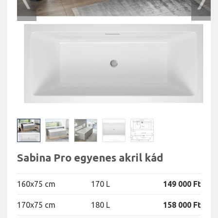
Sabina Pro egyenes akril kád
160x75 cm
170 L
149 000 Ft
170x75 cm
180 L
158 000 Ft