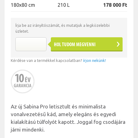
180x80 cm
210 L
178 000 Ft
Írja be az irányítószámát, és mutatjuk a legközelebbi
üzletet.
HOL TUDOM MEGVENNI
Kérdése van a termékkel kapcsolatban?
írjon nekünk!
Az új Sabina Pro letisztult és minimalista
vonalvezetésű kád, amely elegáns és egyedi
kialakítású túlfolyót kapott. Joggal fog csodájára
járni mindenki.