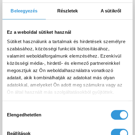
Beleegyezés
Részletek
A sütikről
76 900 Ft
Ez a weboldal sütiket használ
Sütiket használunk a tartalmak és hirdetések személyre
Letölthető dokumentumok
szabásához, közösségi funkciók biztosításához,
valamint weboldalforgalmunk elemzéséhez. Ezenkívül
közösségi média-, hirdető- és elemező partnereinkkel
megosztjuk az Ön weboldalhasználatra vonatkozó
adatait, akik kombinálhatják az adatokat más olyan
Flexa vágható egyenes akril kád
Letöltés
adatokkal, amelyeket Ön adott meg számukra vagy az
műszaki rajz
Ön által használt más szolgáltatásokból gyűjtöttek.
Flexa vágható egyenes kád
Letöltés
teljesítménynyilatkozat
Hozzájárulás
Elengedhetetlen
kiválasztása
Beállítások