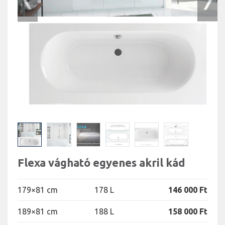
Flexa vágható egyenes akril kád
179×81 cm
178 L
146 000 Ft
189×81 cm
188 L
158 000 Ft