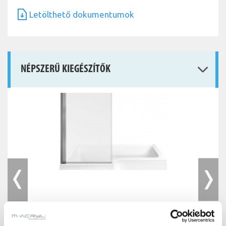
Letölthető dokumentumok
NÉPSZERŰ KIEGÉSZÍTŐK
Easy75 kádparaván