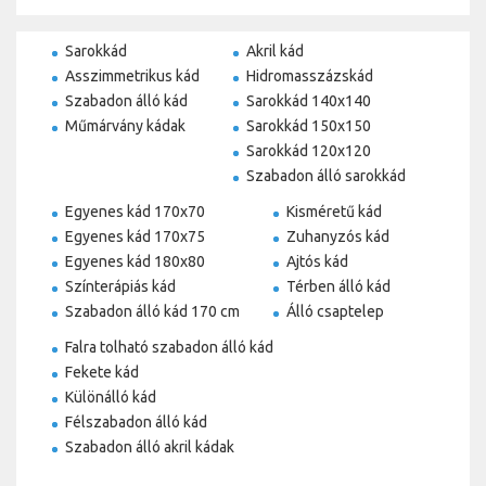
Sarokkád
Akril kád
Asszimmetrikus kád
Hidromasszázskád
Szabadon álló kád
Sarokkád 140x140
Műmárvány kádak
Sarokkád 150x150
Sarokkád 120x120
Szabadon álló sarokkád
Egyenes kád 170x70
Kisméretű kád
Egyenes kád 170x75
Zuhanyzós kád
Egyenes kád 180x80
Ajtós kád
Színterápiás kád
Térben álló kád
Szabadon álló kád 170 cm
Álló csaptelep
Falra tolható szabadon álló kád
Fekete kád
Különálló kád
Félszabadon álló kád
Szabadon álló akril kádak