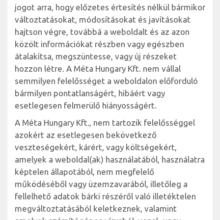
jogot arra, hogy előzetes értesítés nélkül bármikor
változtatásokat, módosításokat és javításokat
hajtson végre, továbbá a weboldalt és az azon
közölt információkat részben vagy egészben
átalakítsa, megszüntesse, vagy új részeket
hozzon létre. A Méta Hungary Kft. nem vállal
semmilyen felelősséget a weboldalon előforduló
bármilyen pontatlanságért, hibáért vagy
esetlegesen felmerülő hiányosságért.
A Méta Hungary Kft., nem tartozik felelősséggel
azokért az esetlegesen bekövetkező
veszteségekért, kárért, vagy költségekért,
amelyek a weboldal(ak) használatából, használatra
képtelen állapotából, nem megfelelő
működéséből vagy üzemzavarából, illetőleg a
fellelhető adatok bárki részéről való illetéktelen
megváltoztatásából keletkeznek, valamint