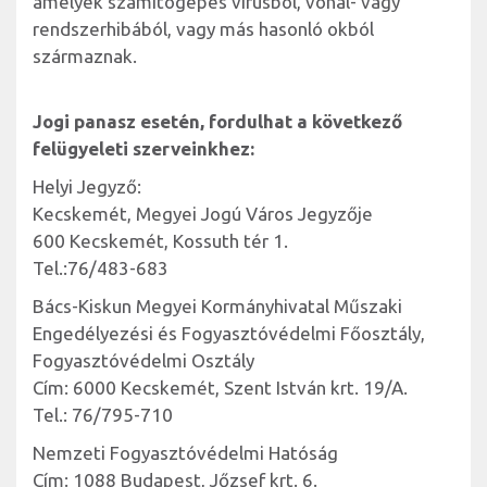
amelyek számítógépes vírusból, vonal- vagy
rendszerhibából, vagy más hasonló okból
származnak.
Jogi panasz esetén, fordulhat a következő
felügyeleti szerveinkhez:
Helyi Jegyző:
Kecskemét, Megyei Jogú Város Jegyzője
600 Kecskemét, Kossuth tér 1.
Tel.:76/483-683
Bács-Kiskun Megyei Kormányhivatal Műszaki
Engedélyezési és Fogyasztóvédelmi Főosztály,
Fogyasztóvédelmi Osztály
Cím: 6000 Kecskemét, Szent István krt. 19/A.
Tel.: 76/795-710
Nemzeti Fogyasztóvédelmi Hatóság
Cím: 1088 Budapest, Jőzsef krt. 6.