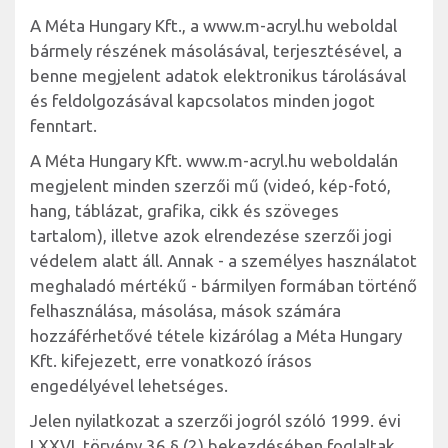
A Méta Hungary Kft., a www.m-acryl.hu weboldal
bármely részének másolásával, terjesztésével, a
benne megjelent adatok elektronikus tárolásával
és feldolgozásával kapcsolatos minden jogot
fenntart.
A Méta Hungary Kft. www.m-acryl.hu weboldalán
megjelent minden szerzői mű (videó, kép-fotó,
hang, táblázat, grafika, cikk és szöveges
tartalom), illetve azok elrendezése szerzői jogi
védelem alatt áll. Annak - a személyes használatot
meghaladó mértékű - bármilyen formában történő
felhasználása, másolása, mások számára
hozzáférhetővé tétele kizárólag a Méta Hungary
Kft. kifejezett, erre vonatkozó írásos
engedélyével lehetséges.
Jelen nyilatkozat a szerzői jogról szóló 1999. évi
LXXVI. törvény 36.§ (2) bekezdésében foglaltak