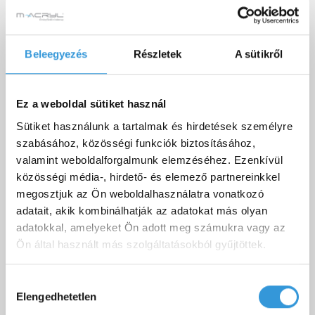
Beleegyezés
Részletek
A sütikről
Ez a weboldal sütiket használ
Sütiket használunk a tartalmak és hirdetések személyre
szabásához, közösségi funkciók biztosításához,
valamint weboldalforgalmunk elemzéséhez. Ezenkívül
Relax különleges akril kád
közösségi média-, hirdető- és elemező partnereinkkel
megosztjuk az Ön weboldalhasználatra vonatkozó
229 000 Ft
adatait, akik kombinálhatják az adatokat más olyan
adatokkal, amelyeket Ön adott meg számukra vagy az
Ön által használt más szolgáltatásokból gyűjtöttek.
Hozzájárulás
Elengedhetetlen
kiválasztása