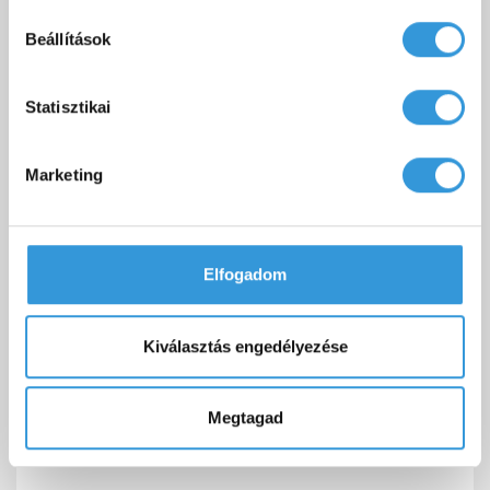
Beállítások
Statisztikai
Marketing
Elfogadom
Kiválasztás engedélyezése
Oval különleges akril kád
Megtagad
189 000 Ft