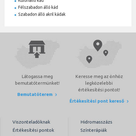
Különálló kád
Félszabadon álló kád
Szabadon álló akril kádak
Látogassa meg
Keresse meg az önhöz
bemutatótermünket!
legközelebbi
értékesítési pontot!
Bemutatóterem
Értékesítési pont kereső
Viszonteladóknak
Hidromasszázs
Értékesítési pontok
Színterápiák