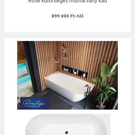
Rose különleges műmárvány kád
899 000 Ft-tól