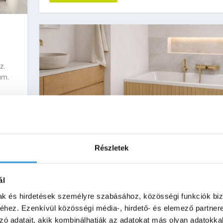
z.
um.
Részletek
HOGYAN TÖRTÉNIK A KÁD ELŐLAP RÖGZÍ
PRAKTIKUS TANÁCSOK A SZAKSZERŰ
ál
KIVITELEZÉSHEZ
mak és hirdetések személyre szabásához, közösségi funkciók biz
Kád kisokos
,
Közlemény
hez. Ezenkívül közösségi média-, hirdető- és elemező partner
Hogyan rögzítsd a kád előlapot? Mágneses, kapcsos 
zó adatait, akik kombinálhatják az adatokat más olyan adatokka