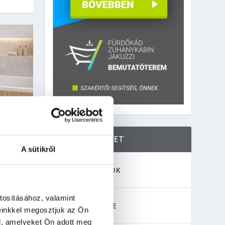
KÖVESS MINKET
A sütikről
TÉS?
FACEBOOK
tosításához, valamint
YOUTUBE
einkkel megosztjuk az Ön
és
l, amelyeket Ön adott meg