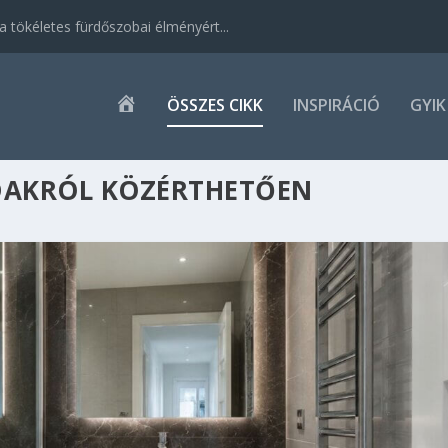
 tökéletes fürdőszobai élményért...
K
ÖSSZES CIKK
INSPIRÁCIÓ
GYIK
E
Z
D
Ő
ÁDAKRÓL KÖZÉRTHETŐEN
L
A
P