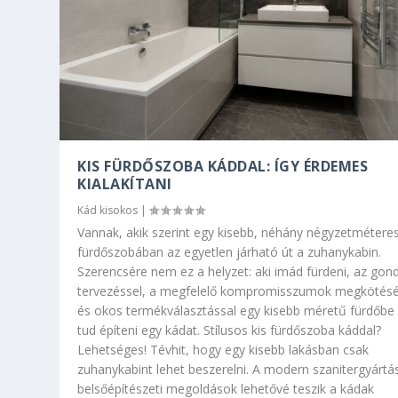
KIS FÜRDŐSZOBA KÁDDAL: ÍGY ÉRDEMES
KIALAKÍTANI
Kád kisokos
|
Vannak, akik szerint egy kisebb, néhány négyzetmétere
fürdőszobában az egyetlen járható út a zuhanykabin.
IRIS KÁDSOROZAT: MODERN
FLEXA, A VÁGHATÓ KÁD: M
Szerencsére nem ez a helyzet: aki imád fürdeni, az gon
tervezéssel, a megfelelő kompromisszumok megkötésé
ÚJRAGONDOLVA...
FÜRDŐSZOBÁKHOZ...
és okos termékválasztással egy kisebb méretű fürdőbe 
Kád kisokos
Kád kisokos
,
,
Közlemény
Közlemény
tud építeni egy kádat. Stílusos kis fürdőszoba káddal?
Lehetséges! Tévhit, hogy egy kisebb lakásban csak
zuhanykabint lehet beszerelni. A modern szanitergyártá
belsőépítészeti megoldások lehetővé teszik a kádak