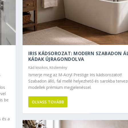
IRIS KÁDSOROZAT: MODERN SZABADON Á
KÁDAK ÚJRAGONDOLVA
Kád kisokos
,
Közlemény
s
Ismerje meg az M-Acryl Prestige Iris kádsorozatot!
Szabadon álló, fal mellé helyezhető és sarokba tervez
 SZABADON ÁLLÓ KÁDAK
EGOLDÁS PROBLÉMÁS
dos
modellek prémium megjelenéssel.
vel
is be
OLVASS TOVÁBB
s és a