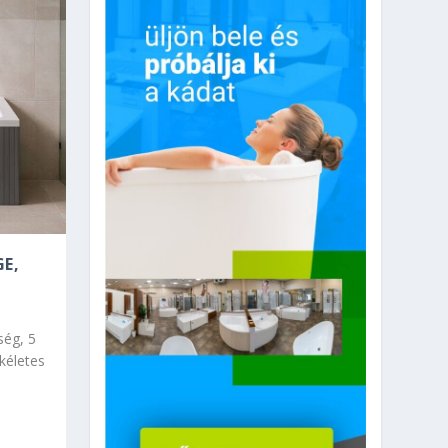
E,
ség, 5
kéletes