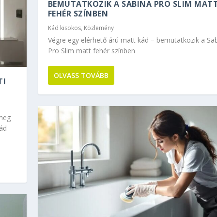
BEMUTATKOZIK A SABINA PRO SLIM MAT
FEHÉR SZÍNBEN
Kád kisokos
,
Közlemény
Végre egy elérhető árú matt kád – bemutatkozik a Sa
Pro Slim matt fehér színben
OLVASS TOVÁBB
TI
 meg
kád