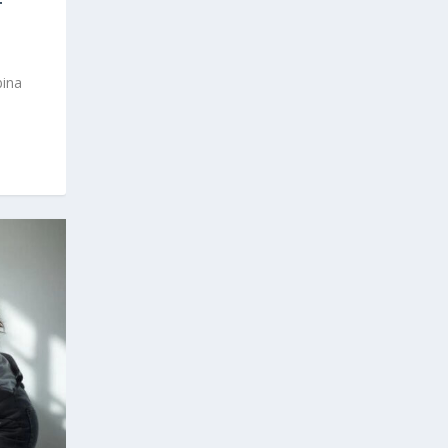
T
bina