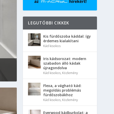
LEGUTÓBBI CIKKEK
Kis fürdőszoba káddal: így
érdemes kialakítani
Kád kisokos
Iris kádsorozat: modern
szabadon álló kádak
újragondolva
Kád kisokos
,
Közlemény
Flexa, a vágható kád:
megoldás problémás
fürdőszobákhoz
Kád kisokos
,
Közlemény
Everwood kádburkolat: a