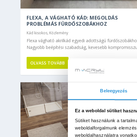
FLEXA, A VÁGHATÓ KÁD: MEGOLDÁS
PROBLÉMÁS FÜRDŐSZOBÁKHOZ
Kád kisokos
,
Közlemény
Flexa vágható akrilkád egyedi adottságú fürdőszobákho
Nagyobb beépítési szabadság, kevesebb kompromissz
OLVASS TOVÁBB
Beleegyezés
Ez a weboldal sütiket haszn
Sütiket használunk a tartal
weboldalforgalmunk elemzésé
weboldalhasználatra vonatko