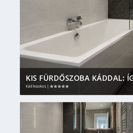
KIS FÜRDŐSZOBA KÁDDAL: ÍG
Kád kisokos
|