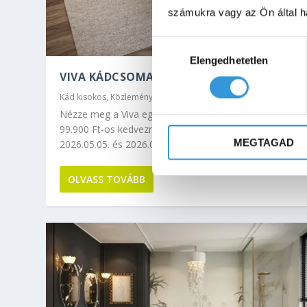
számukra vagy az Ön által ha
Hozzájárulás
Elengedhetetlen
kiválasztása
VIVA KÁDCSOMAG NYÁRI AKCIÓ
Kád kisokos
,
Közlemény
Nézze meg a Viva egyenes fürdőkádat bármelyik méret
99.900 Ft-os kedvezményes áron extra ajándékokkal
MEGTAGAD
2026.05.05. és 2026.08.31. között.
OLVASS TOVÁBB