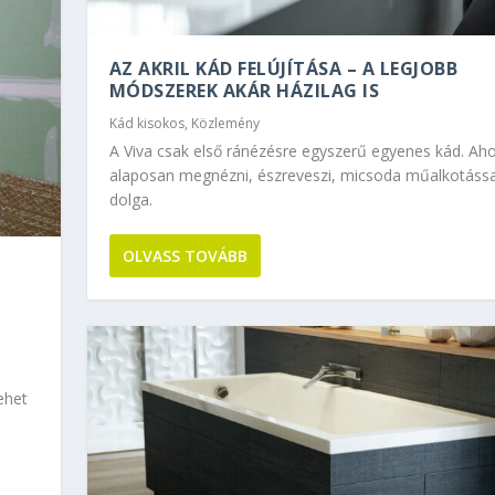
AZ AKRIL KÁD FELÚJÍTÁSA – A LEGJOBB
MÓDSZEREK AKÁR HÁZILAG IS
Kád kisokos
,
Közlemény
A Viva csak első ránézésre egyszerű egyenes kád. Ah
alaposan megnézni, észreveszi, micsoda műalkotássa
dolga.
OLVASS TOVÁBB
ehet