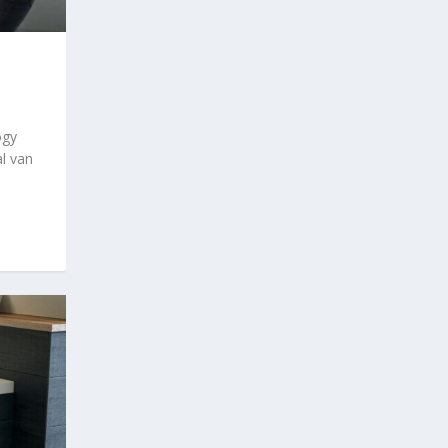
ogy
l van