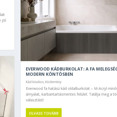
dak
 jól
EVERWOOD KÁDBURKOLAT: A FA MELEGSÉG
MODERN KÖNTÖSBEN
Kád kisokos
,
Közlemény
Everwood fa hatású kád oldalburkolat – M-Acryl minő
árnyalat, karbantartásmentes felület. Találja meg a tö
választást!
OLVASS TOVÁBB