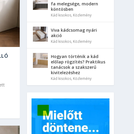
fa melegsége, modern
köntösben
Kád kisokos
,
Közlemény
Viva kádcsomag nyári
akció
Kád kisokos
,
Közlemény
LLÓ
Hogyan történik a kád
előlap rögzítés? Praktikus
tanácsok a szakszerű
kivitelezéshez
Kád kisokos
,
Közlemény
ett