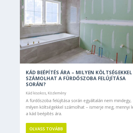
KÁD BEÉPÍTÉS ÁRA – MILYEN KÖLTSÉGEKKEL
SZÁMOLHAT A FÜRDŐSZOBA FELÚJÍTÁSA
SORÁN?
Kád kisokos
,
Közlemény
A fürdőszoba felújítása során egyáltalán nem mindegy,
milyen költségekkel számolhat – ismerje meg, mennyi l
a kád beépítés ára.
OLVASS TOVÁBB