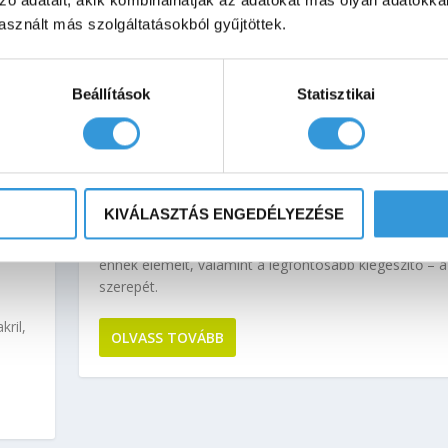
sznált más szolgáltatásokból gyűjtöttek.
Beállítások
Statisztikai
LUXUS FÜRDŐSZOBA – HOGYAN TEREMTH
MEG SAJÁT OTTHONÁBAN?
S?
KIVÁLASZTÁS ENGEDÉLYEZÉSE
Kád kisokos
,
Közlemény
A luxus fürdőszoba az ön számára is elérhető. Ismer
ennek elemeit, valamint a legfontosabb kiegészítő – a
szerepét.
ril,
OLVASS TOVÁBB