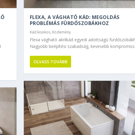
LÓ
FLEXA, A VÁGHATÓ KÁD: MEGOLDÁS
PROBLÉMÁS FÜRDŐSZOBÁKHOZ
Kád kisokos
,
Közlemény
Flexa vágható akrilkád egyedi adottságú fürdőszobák
t
Nagyobb beépítési szabadság, kevesebb kompromis
OLVASS TOVÁBB