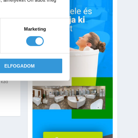
Marketing
ETI
ELFOGADOM
je meg
 kád