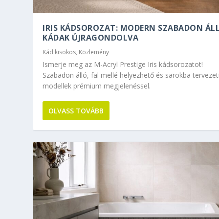
IRIS KÁDSOROZAT: MODERN SZABADON ÁL
KÁDAK ÚJRAGONDOLVA
Kád kisokos
,
Közlemény
Ismerje meg az M-Acryl Prestige Iris kádsorozatot!
Szabadon álló, fal mellé helyezhető és sarokba tervezet
modellek prémium megjelenéssel.
OLVASS TOVÁBB