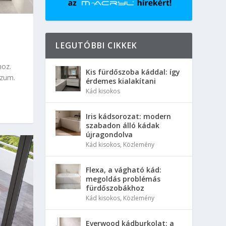
LEGUTÓBBI CIKKEK
hoz.
Kis fürdőszoba káddal: így
szum.
érdemes kialakítani
Kád kisokos
Iris kádsorozat: modern
szabadon álló kádak
újragondolva
Kád kisokos
,
Közlemény
Flexa, a vágható kád:
megoldás problémás
fürdőszobákhoz
Kád kisokos
,
Közlemény
Everwood kádburkolat: a