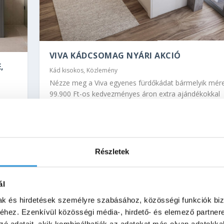
VIVA KÁDCSOMAG NYÁRI AKCIÓ
,
Kád kisokos
,
Közlemény
Nézze meg a Viva egyenes fürdőkádat bármelyik mér
99.900 Ft-os kedvezményes áron extra ajándékokkal
g, 5
2026.05.05. és 2026.08.31. között.
életes
OLVASS TOVÁBB
Részletek
ál
mak és hirdetések személyre szabásához, közösségi funkciók biz
hez. Ezenkívül közösségi média-, hirdető- és elemező partner
zó adatait, akik kombinálhatják az adatokat más olyan adatokka