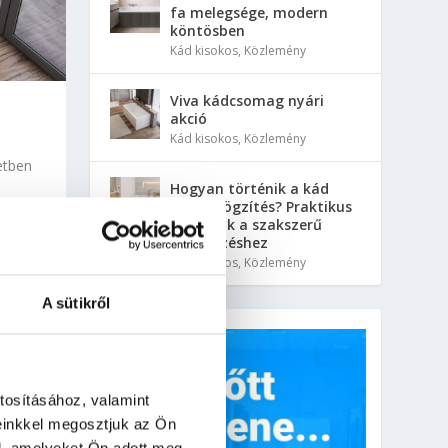
fa melegsége, modern
köntösben
Kád kisokos
,
Közlemény
Viva kádcsomag nyári
akció
Kád kisokos
,
Közlemény
etben
Hogyan történik a kád
előlap rögzítés? Praktikus
tanácsok a szakszerű
kivitelezéshez
Kád kisokos
,
Közlemény
A sütikről
tosításához, valamint
einkkel megosztjuk az Ön
l, amelyeket Ön adott meg