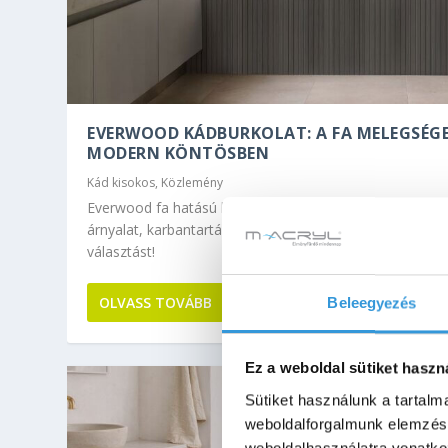
EVERWOOD KÁDBURKOLAT: A FA MELEGSÉGE
MODERN KÖNTÖSBEN
Kád kisokos
,
Közlemény
Everwood fa hatású kád oldalburkolat – M-Acryl minősé
árnyalat, karbantartásmentes felület. Találja meg a tök
választást!
OLVASS TOVÁBB
Beleegyezés
Ez a weboldal sütiket haszn
Sütiket használunk a tartal
weboldalforgalmunk elemzésé
weboldalhasználatra vonatko