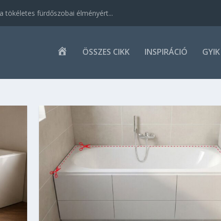
 tökéletes fürdőszobai élményért...
K
ÖSSZES CIKK
INSPIRÁCIÓ
GYIK
E
Z
D
Ő
L
A
P