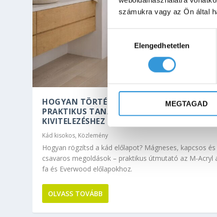
számukra vagy az Ön által ha
Hozzájárulás
Elengedhetetlen
kiválasztása
HOGYAN TÖRTÉNIK A KÁD ELŐLAP RÖGZÍTÉ
MEGTAGAD
PRAKTIKUS TANÁCSOK A SZAKSZERŰ
KIVITELEZÉSHEZ
Kád kisokos
,
Közlemény
Hogyan rögzítsd a kád előlapot? Mágneses, kapcsos és
csavaros megoldások – praktikus útmutató az M-Acryl ak
fa és Everwood előlapokhoz.
OLVASS TOVÁBB