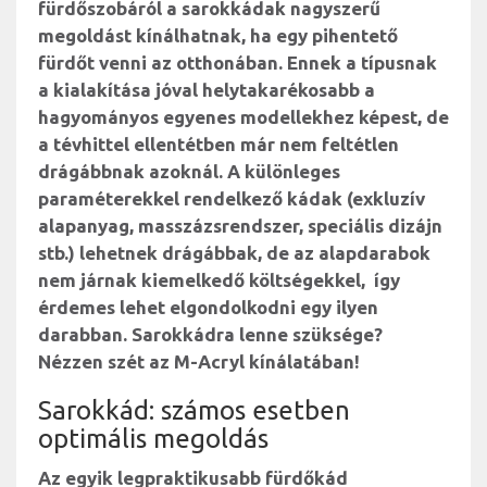
fürdőszobáról a sarokkádak nagyszerű
megoldást kínálhatnak, ha egy pihentető
fürdőt venni az otthonában. Ennek a típusnak
a kialakítása jóval helytakarékosabb a
hagyományos egyenes modellekhez képest, de
a tévhittel ellentétben már nem feltétlen
drágábbnak azoknál. A különleges
paraméterekkel rendelkező kádak (exkluzív
alapanyag, masszázsrendszer, speciális dizájn
stb.) lehetnek drágábbak, de az alapdarabok
nem járnak kiemelkedő költségekkel, így
érdemes lehet elgondolkodni egy ilyen
darabban. Sarokkádra lenne szüksége?
Nézzen szét az M-Acryl kínálatában!
Sarokkád: számos esetben
optimális megoldás
Az egyik legpraktikusabb fürdőkád