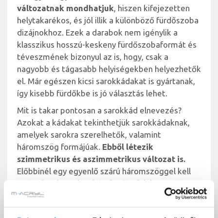
változatnak mondhatjuk
, hiszen kifejezetten
helytakarékos, és jól illik a különböző fürdőszoba
dizájnokhoz. Ezek a darabok nem igénylik a
klasszikus hosszú-keskeny fürdőszobaformát és
téveszmének bizonyul az is, hogy, csak a
nagyobb és tágasabb helyiségekben helyezhetők
el. Már egészen kicsi sarokkádakat is gyártanak,
így kisebb fürdőkbe is jó választás lehet.
Mit is takar pontosan a sarokkád elnevezés?
Azokat a kádakat tekinthetjük sarokkádaknak,
amelyek sarokra szerelhetők, valamint
háromszög formájúak.
Ebből létezik
szimmetrikus és aszimmetrikus változat is.
Előbbinél egy egyenlő szárú háromszöggel kell
számolnunk, melynek befogói a falak mentén
helyezkednek el, míg utóbbinál nem muszáj a
kád fal mellett lévő oldalainak egyforma