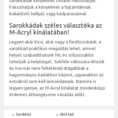
sarokkádak kényelmét tovább fokozhatjuk.
Fokozhatjuk a kényelmet a fejtámláknak
kialakított hellyel, vagy
kádparavánnal
.
Sarokkádak széles választéka az
M-Acryl kínálatában!
Legyen akár kicsi, akár nagy a fürdőszobánk, a
sarokkád praktikus megoldás lehet, amivel
helyet szabadíthatunk fel, és stílusosabbá
tehetjük a helyiséget. Sokféle változata létezik
és ma már nem feltétlenül drágábbak a
hagyományos kádakhoz képest, ugyanakkor az
extrákról sem kell lemondanunk. Bármire is
legyen igénye, az M-Acryl kínálatát mindenképp
érdemes átböngésznie vásárlás előtt.
Sarokkád
Akril kád