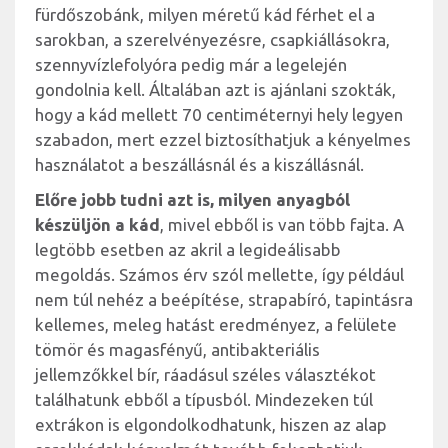
fürdőszobánk, milyen méretű kád férhet el a
sarokban, a szerelvényezésre, csapkiállásokra,
szennyvízlefolyóra pedig már a legelején
gondolnia kell. Általában azt is ajánlani szokták,
hogy a kád mellett 70 centiméternyi hely legyen
szabadon, mert ezzel biztosíthatjuk a kényelmes
használatot a beszállásnál és a kiszállásnál.
Előre jobb tudni azt is, milyen anyagból
készüljön a kád
, mivel ebből is van több fajta. A
legtöbb esetben az akril a legideálisabb
megoldás. Számos érv szól mellette, így például
nem túl nehéz a beépítése, strapabíró, tapintásra
kellemes, meleg hatást eredményez, a felülete
tömör és magasfényű, antibakteriális
jellemzőkkel bír, ráadásul széles választékot
találhatunk ebből a típusból. Mindezeken túl
extrákon is elgondolkodhatunk, hiszen az alap