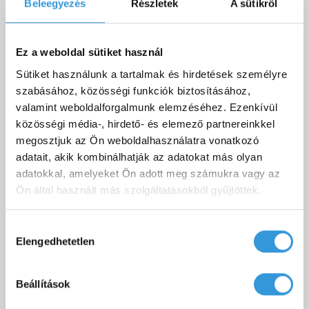
hosszúnak lenniük.
Beleegyezés
Részletek
A sütikről
Az aszimmetrikus előnyei közé tartozik, hogy
többféle kombinációja létezik, tehát
Ez a weboldal sütiket használ
gyakorlatilag minden fürdőszobára megoldást
Sütiket használunk a tartalmak és hirdetések személyre
kínálhat. Létezik íves sarokkád is, aminél a fal
szabásához, közösségi funkciók biztosításához,
menti szárakat lezáró kádfal nem egyenes, de
valamint weboldalforgalmunk elemzéséhez. Ezenkívül
találhat szögletes sarokkádakat is.
közösségi média-, hirdető- és elemező partnereinkkel
megosztjuk az Ön weboldalhasználatra vonatkozó
Mikor érdemes sarokkádat
adatait, akik kombinálhatják az adatokat más olyan
vásárolni?
adatokkal, amelyeket Ön adott meg számukra vagy az
Egy ingatlan építésekor vagy fürdőszoba-
Ön által használt más szolgáltatásokból gyűjtöttek.
felújításakor nem kell külön indok, ilyenkor
természetes, hogy az ember számításba veszi a
Hozzájárulás
lehetőségeit. Akkor is felmerülhet azonban az
Elengedhetetlen
kiválasztása
igény egy sarokkádra, ha a régi kádat szeretnénk
lecserélni valami újszerűre, ami jobban
Beállítások
illeszkedik az igényeinkhez. Ahogyan az a
fentiekből már kiderülhetett, a sarokkád