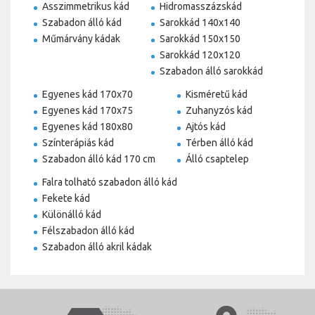
Asszimmetrikus kád
Hidromasszázskád
Szabadon álló kád
Sarokkád 140x140
Műmárvány kádak
Sarokkád 150x150
Sarokkád 120x120
Szabadon álló sarokkád
Egyenes kád 170x70
Kisméretű kád
Egyenes kád 170x75
Zuhanyzós kád
Egyenes kád 180x80
Ajtós kád
Színterápiás kád
Térben álló kád
Szabadon álló kád 170 cm
Álló csaptelep
Falra tolható szabadon álló kád
Fekete kád
Különálló kád
Félszabadon álló kád
Szabadon álló akril kádak