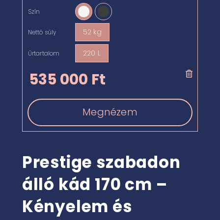
Szín

52 kg
Nettó súly

220 L
Űrtartalom

535 000
Ft
Megnézem
Prestige szabadon
álló kád 170 cm –
Kényelem és