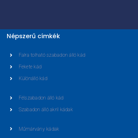
Népszerű címkék
Falra tolható szabadon álló kád
Fekete kád
Különálló kád
Félszabadon álló kád
Szabadon álló akril kádak
Műmárvány kádak