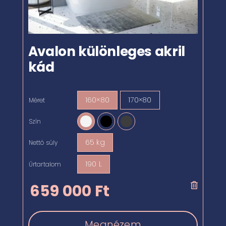
Avalon különleges akril
kád
160×80
170×80
Méret

Szín

65 kg
Nettó súly

190 L
Űrtartalom

659 000
Ft
Megnézem