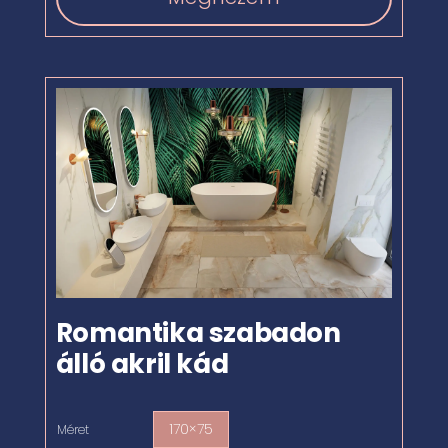
Romantika szabadon
álló akril kád
170×75
Méret
