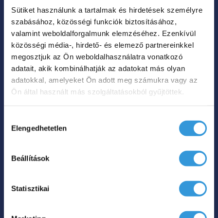
Acryl Prestige 170
Sütiket használunk a tartalmak és hirdetések személyre
cm-es szabadon
szabásához, közösségi funkciók biztosításához,
valamint weboldalforgalmunk elemzéséhez. Ezenkívül
álló kádat?
közösségi média-, hirdető- és elemező partnereinkkel
megosztjuk az Ön weboldalhasználatra vonatkozó
adatait, akik kombinálhatják az adatokat más olyan
adatokkal, amelyeket Ön adott meg számukra vagy az
Ideális méret és
Ön által használt más szolgáltatásokból gyűjtöttek.
kényelem
Hozzájárulás
Elengedhetetlen
kiválasztása
A 170 cm-es szabadon álló kád az egyik
legkeresettebb
térben álló kád
méret. Ez a
Beállítások
hossz kellően tágas kialakítású bármilyen
testalkattal is szeretné használni, 75 és 80
Statisztikai
cm-es szélességben választhatja.