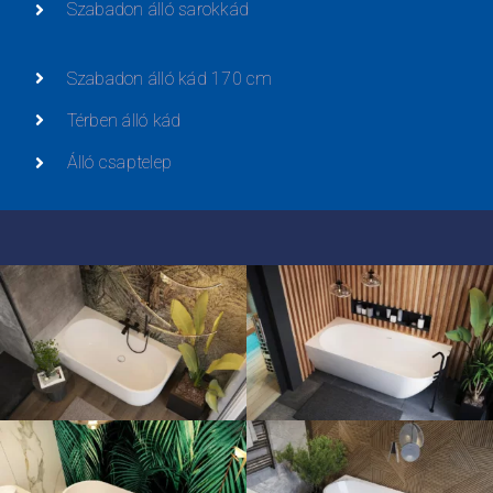
Szabadon álló sarokkád
Szabadon álló kád 170 cm
Térben álló kád
Álló csaptelep