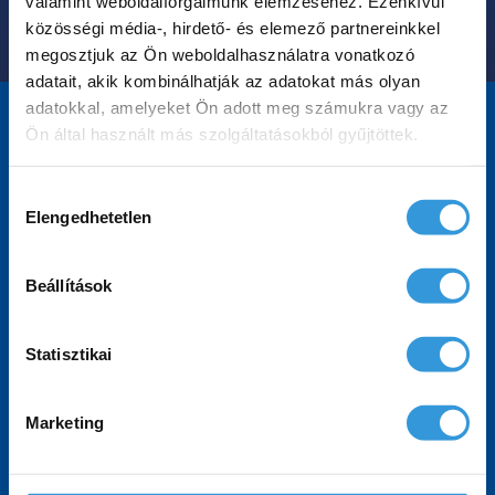
valamint weboldalforgalmunk elemzéséhez. Ezenkívül
közösségi média-, hirdető- és elemező partnereinkkel
megosztjuk az Ön weboldalhasználatra vonatkozó
adatait, akik kombinálhatják az adatokat más olyan
adatokkal, amelyeket Ön adott meg számukra vagy az
Ön által használt más szolgáltatásokból gyűjtöttek.
Gyakran ismételt
Hozzájárulás
Elengedhetetlen
kérdések
kiválasztása
Beállítások
A Prestige kádak milyen színű
előlapokkal választhatóak?
Statisztikai
Marketing
Milyen burkolatra lehet telepíteni a
Prestige kàdakat?