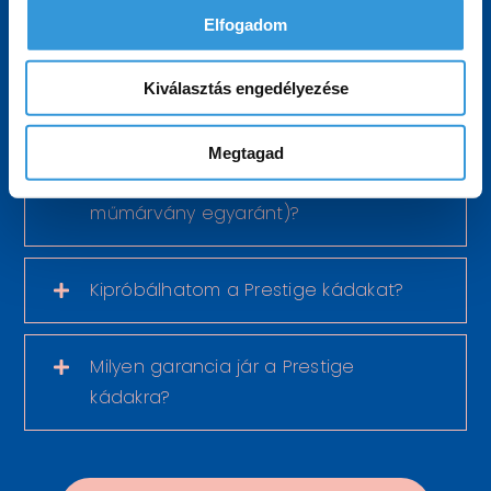
Elfogadom
Tényleg egyszerűbb a Prestige kádak
beszerelése a hagyományos
Kiválasztás engedélyezése
kádakéhoz képest?
Megtagad
Milyen vastag az anyaguk (akril és
műmárvány egyaránt)?
Kipróbálhatom a Prestige kádakat?
Milyen garancia jár a Prestige
kádakra?