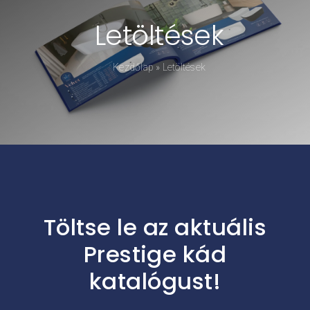
Letöltések
Kádpróba
Kezdőlap
»
Letöltések
Prestige-ről
Kapcsolat
Töltse le az aktuális
Prestige kád
katalógust!