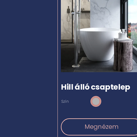
Hill álló csaptelep
Szín

Megnézem