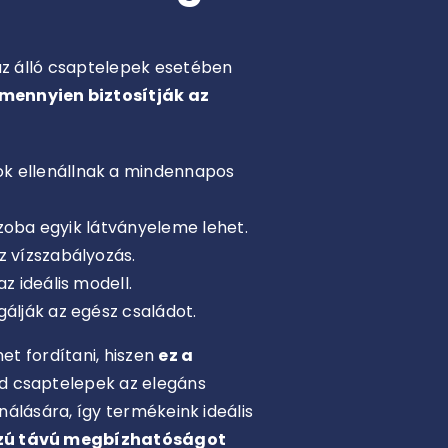
az álló csaptelepek esetében
mennyien biztosítják az
ok ellenállnak a mindennapos
szoba egyik látványeleme lehet.
z vízszabályozás.
z ideális modell.
gálják az egész családot.
et fordítani, hiszen
ez a
ád csaptelepek az elegáns
álására, így termékeink ideális
szú távú megbízhatóságot