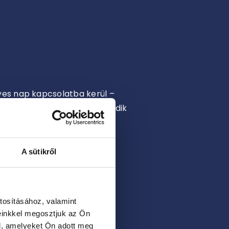
yes nap kapcsolatba kerül –
nyaga, és mennyire illeszkedik
 gyorsan elhasználódhat,
A sütikről
tosításához, valamint
ő átfolyási sebességgel.
einkkel megosztjuk az Ön
iónak.
l, amelyeket Ön adott meg