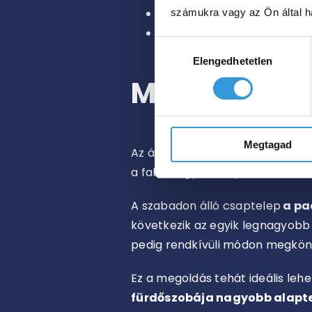
Kialakítás és dizájn:
font
számukra vagy az Ön által ha
Telepítési mód:
falra szer
Hozzájárulás
helyzetekre nyújt elegáns 
Elengedhetetlen
kiválasztása
Mikor lehet 
Megtagad
Az álló csaptelep egy
szabadon 
a falra vagy a kád peremére szer
A szabadon álló csaptelep
a pa
következik az egyik legnagyobb 
pedig rendkívüli módon megkönn
Ez a megoldás tehát ideális leh
fürdőszobája nagyobb alapter