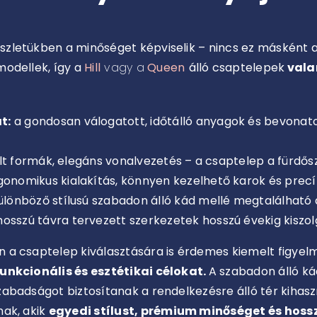
zletükben a minőséget képviselik – nincs ez másként 
modellek, így a
Hill
vagy a
Queen
álló csaptelepek
vala
t:
a gondosan válogatott, időtálló anyagok és bevonat
ult formák, elegáns vonalvezetés – a csaptelep a fürdő
onomikus kialakítás, könnyen kezelhető karok és precí
ülönböző stílusú szabadon álló kád mellé megtalálható a
hosszú távra tervezett szerkezetek hosszú évekig kiszol
a csaptelep kiválasztására is érdemes kiemelt figyelm
funkcionális és esztétikai célokat.
A szabadon álló k
abadságot biztosítanak a rendelkezésre álló tér kihaszn
nak, akik
egyedi stílust, prémium minőséget és hos