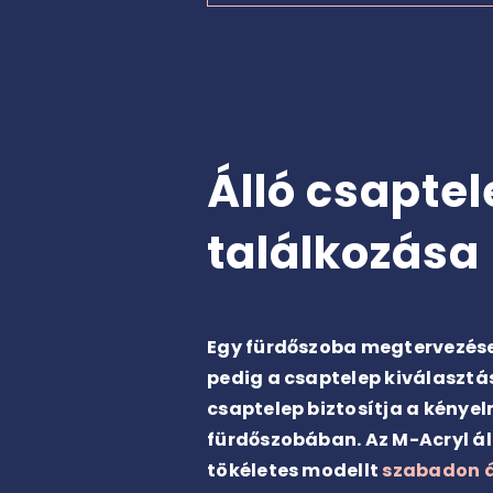
Álló csaptel
találkozása
Egy fürdőszoba megtervezése 
pedig a csaptelep kiválasztás
csaptelep biztosítja a kénye
fürdőszobában. Az M-Acryl áll
tökéletes modellt
szabadon á