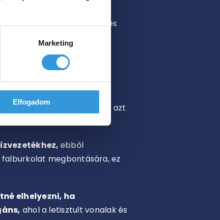
fürdőszoba stílusához.
éteznek – az utóbbi különleges
Marketing
elepre?
Elfogadom
n nincs lehetőség arra, hogy azt
vízvezetékhez,
ebből
a falburkolat megbontására, ez
tné elhelyezni, ha
gáns,
ahol a letisztult vonalak és