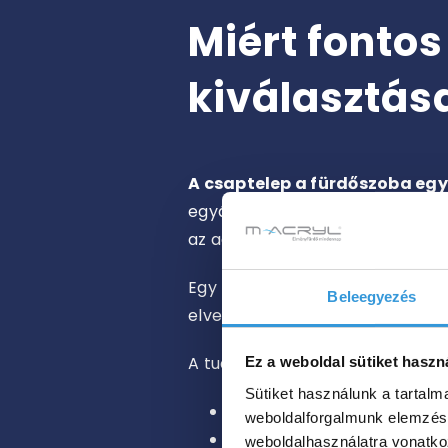
Miért fontos
kiválasztás
A csaptelep a fürdőszoba egy
egyáltalán nem mindegy tehát, 
az adott helyiségbe.
Egy rosszul megválasztott csap
Beleegyezés
elveszítheti a szépségét, ezzel
A tudatos választás során
a kö
Ez a weboldal sütiket haszn
Sütiket használunk a tartal
Funkcionalitás
: a csapte
weboldalforgalmunk elemzésé
Anyagminőség:
a krómozot
weboldalhasználatra vonatko