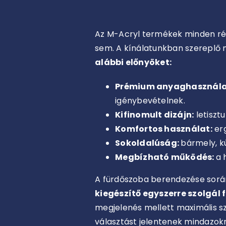
Az M-Acryl termékek minden rés
sem. A kínálatunkban szereplő 
alábbi előnyöket:
Prémium anyaghasznála
igénybevételnek.
Kifinomult dizájn:
letiszt
Komfortos használat:
erg
Sokoldalúság:
bármely, k
Megbízható működés:
a 
A fürdőszoba berendezése során 
kiegészítő egyszerre szolgál 
megjelenés mellett maximális sz
választást jelentenek mindazok