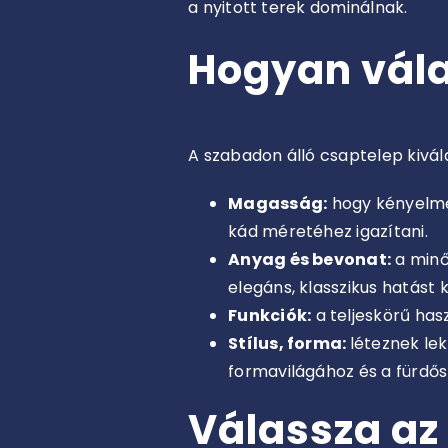
a nyitott terek dominálnak.
Hogyan vála
A szabadon álló csaptelep kivál
Magasság:
hogy kényelmes
kád méretéhez igazítani.
Anyag és bevonat:
a minő
elegáns, klasszikus hatást k
Funkciók:
a teljeskörű has
Stílus, forma:
léteznek le
formavilágához és a fürdős
Válassza az