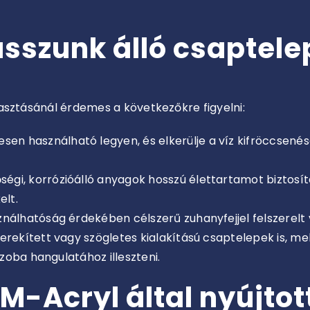
sszunk álló csaptele
asztásánál érdemes a következőkre figyelni:
en használható legyen, és elkerülje a víz kifröccsen
ségi, korrózióálló anyagok hosszú élettartamot biztosít
elt.
ználhatóság érdekében célszerű zuhanyfejjel felszerelt 
kerekített vagy szögletes kialakítású csaptelepek is, m
zoba hangulatához illeszteni.
 M-Acryl által nyújto