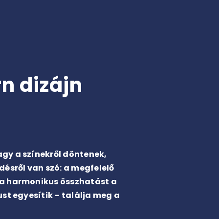
n dizájn
agy a színekről döntenek,
désről van szó: a megfelelő
 a harmonikus összhatást a
st egyesítik – találja meg a