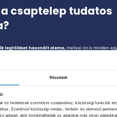
 a csaptelep tudatos
a?
ik legtöbbet használt eleme,
mellyel ön is minden eg
hogy mennyire kényelmes a kezelése, milyen tartós az a
telep kényelmetlenné teheti a mindennapi használatot,
Részletek
 pedig az egész fürdőszoba megjelenését ronthatja.
vetkező szempontokat érdemes figyelembe venni.
ál
mak és hirdetések személyre szabásához, közösségi funkciók biz
lep legyen egyszerűen kezelhető, rendelkezzen megfelel
hez. Ezenkívül közösségi média-, hirdető- és elemező partner
t felületek hosszú távon is képesek ellenállni a korróz
zó adatait, akik kombinálhatják az adatokat más olyan adatokka