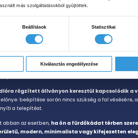
os, hogy a csaptelep illeszkedjen a kád formájához és a 
sznált más szolgáltatásokból gyűjtöttek.
elhető, kádperemre rögzíthető és álló
csaptelepek
is l
megoldást.
Beállítások
Statisztikai
szükség az álló csapt
Kiválasztás engedélyezése
álló kád
tökéletes kiegészítője, hiszen ebben az esetbe
eljék fel.
dlóra rögzített állványon keresztül kapcsolódik a 
előnye: beépítése során nincs szükség a fal vésésére, 
yíti a telepítést.
et abban az esetben,
ha ön a fürdőkádat térben szere
ületű, modern, minimalista vagy kifejezetten ele