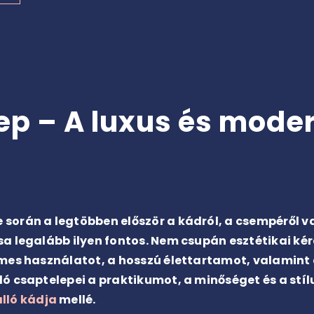
ep – A luxus és moder
során a legtöbben először a kádról, a csempéről v
a legalább ilyen fontos. Nem csupán esztétikai kér
lmes használatot, a hosszú élettartamot, valamint
ó csaptelepei a praktikumot, a minőséget és a stílu
lló kádja
mellé.