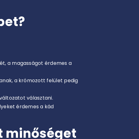
pet?
ését, a magasságot érdemes a
anak, a krómozott felület pedig
változatot választani.
elyeket érdemes a kád
tt minőséget