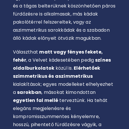
és a tágas belterüknek köszönhetően páros
fürdőzésre is alkalmasak, más kádak
pakolótérrel felszereltek, vagy az
aszimmetrikus sarokkádak és a szabadon
álló kádak előnyeit ötvözik magukban.
Választhat
matt vagy fényes fekete,
fehér
, a Velvet kádesetében pedig
színes
oldalburkolatok
közül is.
Elérhetőek
szimmetrikus és aszimmetrikus
kialakítások; egyes modelleket elhelyezhet
a
sarokban
, másokat kimondottan
egyetlen fal mellé
terveztünk. Ha tehát
elegáns megjelenésre és
kompromisszummentes kényelemre,
hosszú, pihentető fürdőzésre vágyik, a