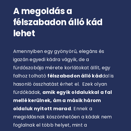
A megoldás a
félszabadon álló kád
lehet
Amennyiben egy gyönyörű, elegáns és
igazán egyedi kádra vágyik, de a
fürdőszobája mérete korlátokat állít, egy
falhoz tolható
félszabadon álló kád
dal is
hasonló összhatást érhet el. Ezek olyan
fürdőkádak,
amik egyik oldalukkal a fal
mellé kerülnek, ám a másik három
oldaluk nyitott marad
.
Ennek a
megoldásnak köszönhetően a kádak nem
foglalnak el több helyet, mint a