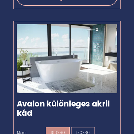
Avalon különleges akril
kád
160×80
170×80
Méret