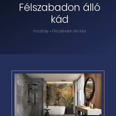
Félszabadon álló
Kádpróba
kád
Prestige-ről
Kezdőlap
»
Félszabadon álló kád
Kapcsolat