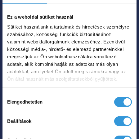
Ez a weboldal sütiket használ
Sütiket használunk a tartalmak és hirdetések személyre
szabásához, közösségi funkciók biztosításához,
valamint weboldalforgalmunk elemzéséhez. Ezenkívül
Iris W különleges akril
közösségi média-, hirdető- és elemező partnereinkkel
kád
megosztjuk az Ön weboldalhasználatra vonatkozó
adatait, akik kombinálhatják az adatokat más olyan
adatokkal, amelyeket Ön adott meg számukra vagy az
150x72
160x73
Ön által használt más szolgáltatásokból gyűjtöttek.

Méret
170x75
Hozzájárulás
Elengedhetetlen
kiválasztása
Szín

45 kg
47 kg
49 kg
Nettó súly

Beállítások
220 L
240 L
270 L
Űrtartalom
