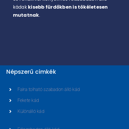
kádak
kisebb fürdőkben is tökéletesen
mutatnak
.
Népszerű címkék
Falra tolható szabadon álló kád
Fekete kád
Különálló kád