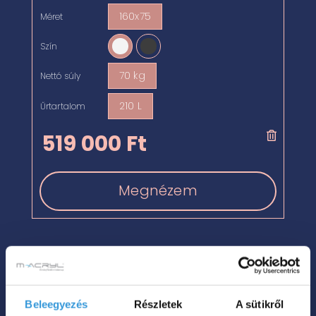
160x75
Méret

Szín

70 kg
Nettó súly

210 L
Űrtartalom

519 000
Ft
Megnézem
Beleegyezés
Részletek
A sütikről