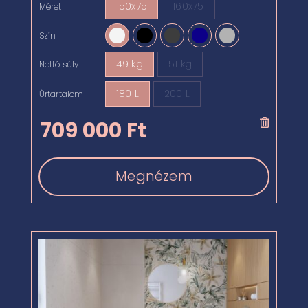
150x75
160x75
Méret

Szín

49 kg
51 kg
Nettó súly

180 L
200 L
Űrtartalom

709 000
Ft
Megnézem