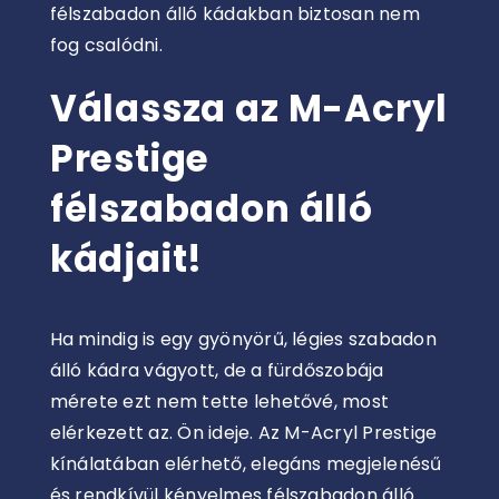
félszabadon álló kádakban biztosan nem
fog csalódni.
Válassza az M-Acryl
Prestige
félszabadon álló
kádjait!
Ha mindig is egy gyönyörű, légies szabadon
álló kádra vágyott, de a fürdőszobája
mérete ezt nem tette lehetővé, most
elérkezett az. Ön ideje. Az M-Acryl Prestige
kínálatában elérhető, elegáns megjelenésű
és rendkívül kényelmes félszabadon álló