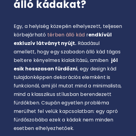
álló kádakat?
Egy, a helyiség közepén elhelyezett, teljesen
körbejárható
térben álló kád
r
endkívül
exkluzív látványt nyújt.
Ráadásul
amellett, hogy egy szabadon álló kád tágas
beltere kényelmes kialakítású, amiben
jól
esik hosszasan fürdőzni
, egy design kád
tulajdonképpen dekorációs elemként is
funkcionál, ami jól mutat mind a minimalista,
mind a klasszikus stílusban berendezett
fürdőkben. Csupán egyetlen probléma
merülhet fel velük kapcsolatban: egy apró
fürdőszobába ezek a kádak nem minden
esetben elhelyezhetőek.