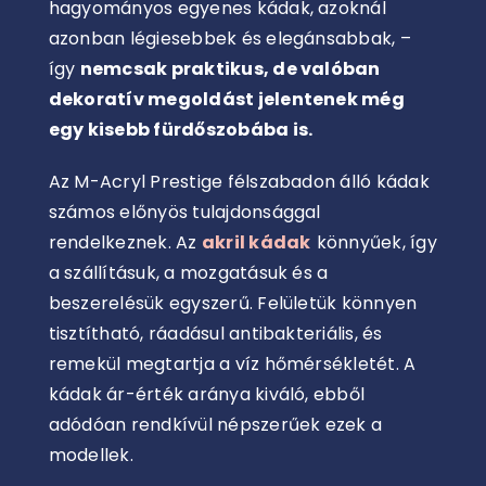
hagyományos egyenes kádak, azoknál
azonban légiesebbek és elegánsabbak, –
így
nemcsak praktikus, de valóban
dekoratív megoldást jelentenek még
egy kisebb fürdőszobába is.
Az M-Acryl Prestige félszabadon álló kádak
számos előnyös tulajdonsággal
rendelkeznek. Az
akril kádak
könnyűek, így
a szállításuk, a mozgatásuk és a
beszerelésük egyszerű. Felületük könnyen
tisztítható, ráadásul antibakteriális, és
remekül megtartja a víz hőmérsékletét. A
kádak ár-érték aránya kiváló, ebből
adódóan rendkívül népszerűek ezek a
modellek.