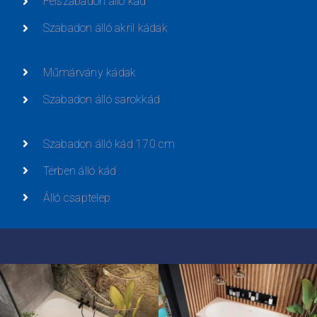
Félszabadon álló kád
Szabadon álló akril kádak
Műmárvány kádak
Szabadon álló sarokkád
Szabadon álló kád 170 cm
Térben álló kád
Álló csaptelep