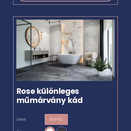
Rose különleges
műmárvány kád
168×82
Méret
