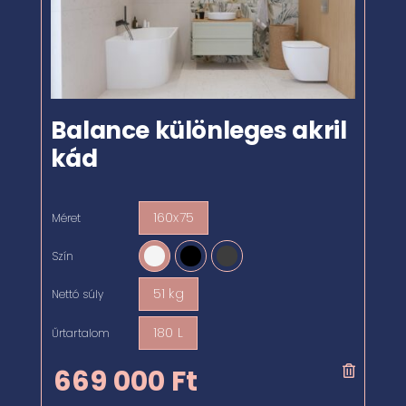
Balance különleges akril
kád
160x75
Méret

Szín

51 kg
Nettó súly

180 L
Űrtartalom

669 000
Ft