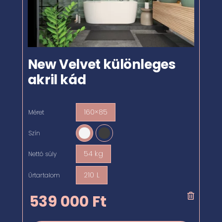
New Velvet különleges
akril kád
160×85
Méret

Szín

54 kg
Nettó súly

210 L
Űrtartalom

539 000
Ft