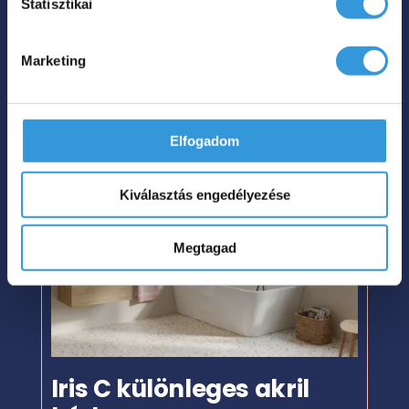
Statisztikai
415 000
Ft
Marketing
Megnézem
Elfogadom
Kiválasztás engedélyezése
Megtagad
Iris C különleges akril