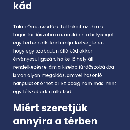
kád
Talán Ön is csodálattal tekint azokra a
tágas fürdőszobákra, amikben a helyiséget
egy térben álló kád uralja. Kétségtelen,
hogy egy szabadon álló kád akkor
érvényesül igazán, ha kellő hely áll
rendelkezésre, ám a kisebb fürdőszobákba
is van olyan megoldás, amivel hasonló
hangulatot érhet el. Ez pedig nem más, mint
egy félszabadon álló kád.
Miért szeretjük
annyira a térben