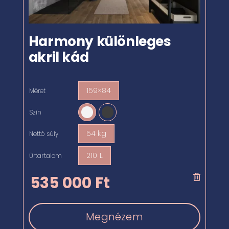
Harmony különleges
akril kád
159×84
Méret

Szín

54 kg
Nettó súly

210 L
Űrtartalom

535 000
Ft
Megnézem