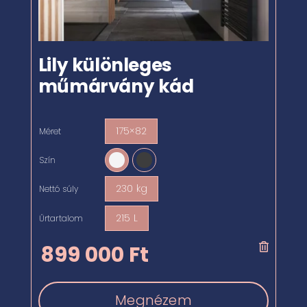
Lily különleges
műmárvány kád
175×82
Méret

Szín

230 kg
Nettó súly

215 L
Űrtartalom

899 000
Ft
Megnézem