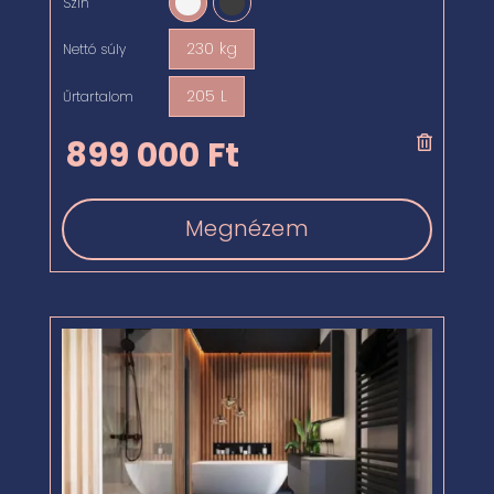
Szín

230 kg
Nettó súly

205 L
Űrtartalom

899 000
Ft
Megnézem