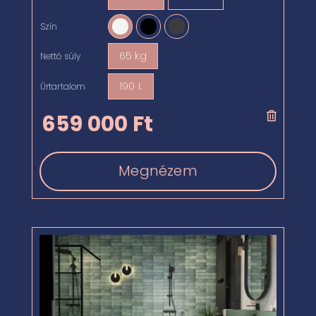

Szín

65 kg
Nettó súly

190 L
Űrtartalom

659 000
Ft
Megnézem