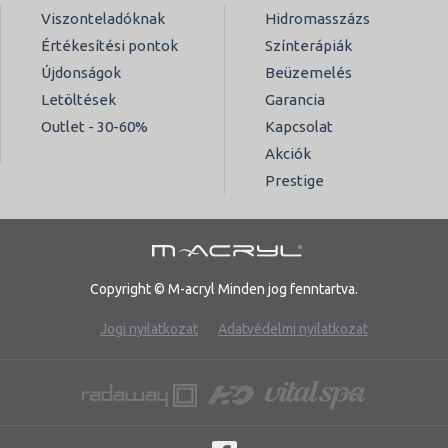
Viszonteladóknak
Hidromasszázs
Értékesítési pontok
Színterápiák
Újdonságok
Beüzemelés
Letöltések
Garancia
Outlet - 30-60%
Kapcsolat
Akciók
Prestige
Copyright © M-acryl Minden jog fenntartva.
Jogi nyilatkozat
Adatvédelmi nyilatkozat