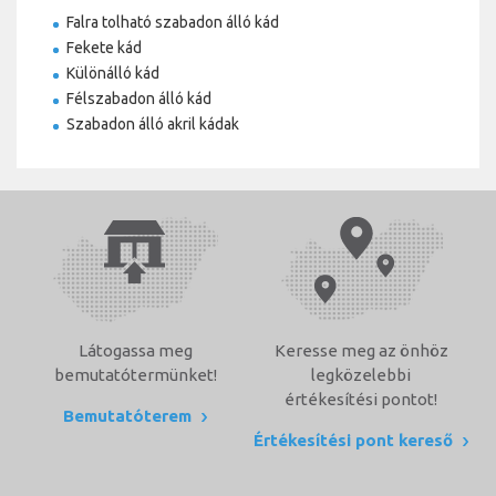
Falra tolható szabadon álló kád
Fekete kád
Különálló kád
Félszabadon álló kád
Szabadon álló akril kádak
Látogassa meg
Keresse meg az önhöz
bemutatótermünket!
legközelebbi
értékesítési pontot!
Bemutatóterem
Értékesítési pont kereső