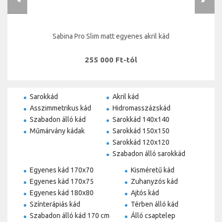
Sabina Pro Slim matt egyenes akril kád
255 000 Ft-tól
Sarokkád
Akril kád
Asszimmetrikus kád
Hidromasszázskád
Szabadon álló kád
Sarokkád 140x140
Műmárvány kádak
Sarokkád 150x150
Sarokkád 120x120
Szabadon álló sarokkád
Egyenes kád 170x70
Kisméretű kád
Egyenes kád 170x75
Zuhanyzós kád
Egyenes kád 180x80
Ajtós kád
Színterápiás kád
Térben álló kád
Szabadon álló kád 170 cm
Álló csaptelep