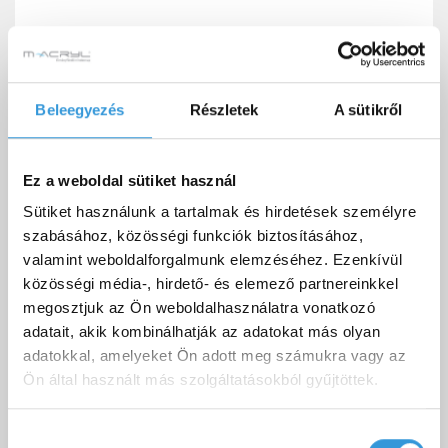
Corner fejpárna
18 000 Ft
Beleegyezés
Részletek
A sütikről
Ez a weboldal sütiket használ
Letölthető dokumentumok
Sütiket használunk a tartalmak és hirdetések személyre
szabásához, közösségi funkciók biztosításához,
valamint weboldalforgalmunk elemzéséhez. Ezenkívül
közösségi média-, hirdető- és elemező partnereinkkel
megosztjuk az Ön weboldalhasználatra vonatkozó
M-Acryl kád és előlap (A,C) beépítési
Letöltés
adatait, akik kombinálhatják az adatokat más olyan
útmutató
adatokkal, amelyeket Ön adott meg számukra vagy az
Sabina Slim kád technikai rajz
Letöltés
Ön által használt más szolgáltatásokból gyűjtöttek.
Sabina Slim egyenes kád
Letöltés
Hozzájárulás
teljesítménynyilatkozat