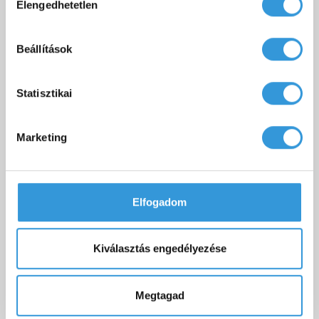
Elengedhetetlen
kiválasztása
Sabina Slim egyenes kád 3D fájl (OBJ,
Letöltés
3DS)
Beállítások
Statisztikai
Marketing
TOVÁBBI KIEGÉSZÍTŐK
Elfogadom
Kiválasztás engedélyezése
Megtagad