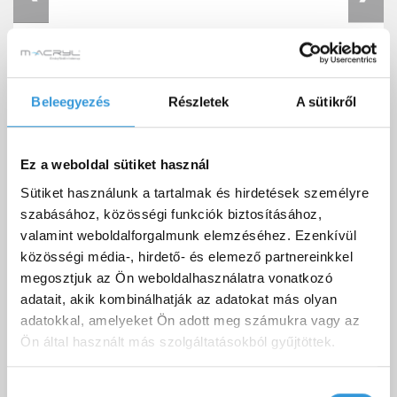
"A" típusú előlap
Beleegyezés
Részletek
A sütikről
42 900 Ft
Ez a weboldal sütiket használ
Sütiket használunk a tartalmak és hirdetések személyre
Letölthető dokumentumok
szabásához, közösségi funkciók biztosításához,
valamint weboldalforgalmunk elemzéséhez. Ezenkívül
közösségi média-, hirdető- és elemező partnereinkkel
megosztjuk az Ön weboldalhasználatra vonatkozó
adatait, akik kombinálhatják az adatokat más olyan
Eco egyenes kád 3D fájl (OBJ, 3DS)
Letöltés
adatokkal, amelyeket Ön adott meg számukra vagy az
Ön által használt más szolgáltatásokból gyűjtöttek.
Eco egyenes kád
Letöltés
teljesítménynyilatkozat
Hozzájárulás