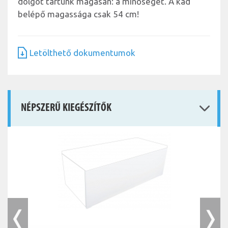
dolgot tartunk magasan: a minőséget. A kád
belépő magassága csak 54 cm!
Letölthető dokumentumok
NÉPSZERŰ KIEGÉSZÍTŐK