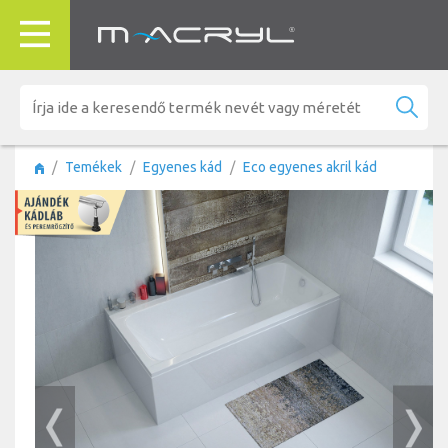
Temékek
Egyenes kád
Eco egyenes akril kád