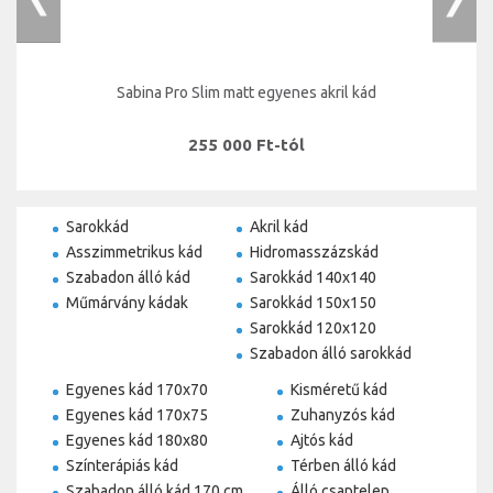
Sabina Pro Slim matt egyenes akril kád
255 000 Ft-tól
Sarokkád
Akril kád
Asszimmetrikus kád
Hidromasszázskád
Szabadon álló kád
Sarokkád 140x140
Műmárvány kádak
Sarokkád 150x150
Sarokkád 120x120
Szabadon álló sarokkád
Egyenes kád 170x70
Kisméretű kád
Egyenes kád 170x75
Zuhanyzós kád
Egyenes kád 180x80
Ajtós kád
Színterápiás kád
Térben álló kád
Szabadon álló kád 170 cm
Álló csaptelep