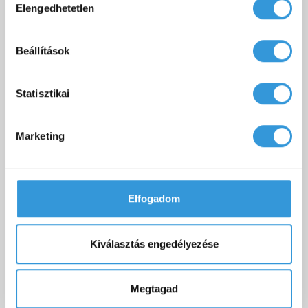
Eco kád technikai rajz
Letöltés
Elengedhetetlen
kiválasztása
M-Acryl kád és előlap (A,C) beépítési
Letöltés
útmutató
Beállítások
Statisztikai
Marketing
TOVÁBBI KIEGÉSZÍTŐK
Elfogadom
Kiválasztás engedélyezése
Megtagad