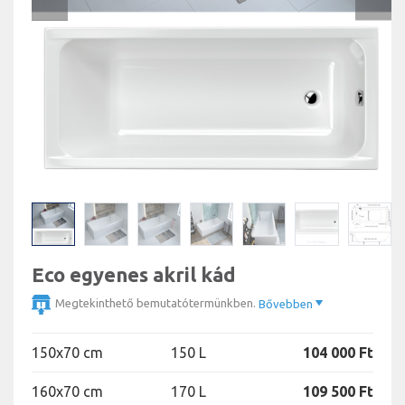
Eco egyenes akril kád
Megtekinthető bemutatótermünkben.
Bővebben
150x70 cm
150 L
104 000 Ft
160x70 cm
170 L
109 500 Ft