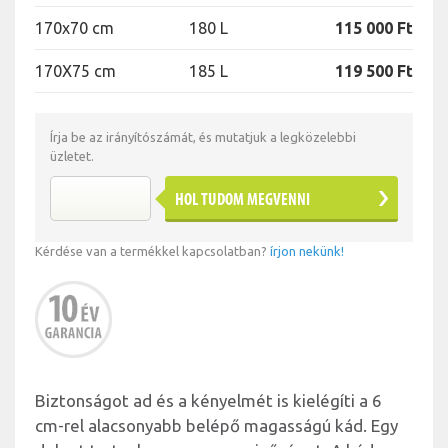
170x70 cm
180 L
115 000 Ft
170X75 cm
185 L
119 500 Ft
Írja be az irányítószámát, és mutatjuk a legközelebbi
üzletet.
HOL TUDOM MEGVENNI
Kérdése van a termékkel kapcsolatban?
írjon nekünk!
Biztonságot ad és a kényelmét is kielégíti a 6
cm-rel alacsonyabb belépő magasságú kád. Egy