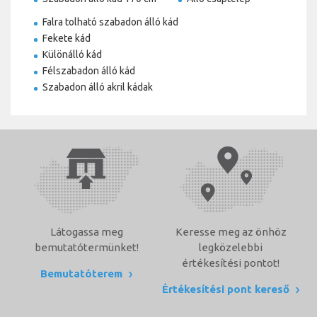
Falra tolható szabadon álló kád
Fekete kád
Különálló kád
Félszabadon álló kád
Szabadon álló akril kádak
Látogassa meg
Keresse meg az önhöz
bemutatótermünket!
legközelebbi
értékesítési pontot!
Bemutatóterem
Értékesítési pont kereső