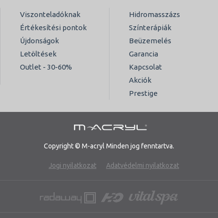
Viszonteladóknak
Hidromasszázs
Értékesítési pontok
Színterápiák
Újdonságok
Beüzemelés
Letöltések
Garancia
Outlet - 30-60%
Kapcsolat
Akciók
Prestige
Copyright © M-acryl Minden jog fenntartva.
Jogi nyilatkozat
Adatvédelmi nyilatkozat