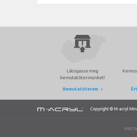
Látogassa meg
Keress
bemutatótermünket!
Bemutatóterem
Ér
Copyright © M-acryl Min
PARTN