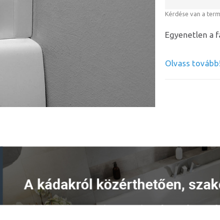
Kérdése van a ter
Egyenetlen a 
Olvass tovább