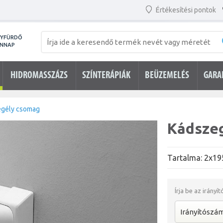
Értékesítési pontok
NYFÜRDŐ
ENNAP
HIDROMASSZÁZS
SZÍNTERÁPIÁK
BEÜZEMELÉS
GARA
gély csomag
Kádsze
Tartalma: 2x19
Írja be az irányí