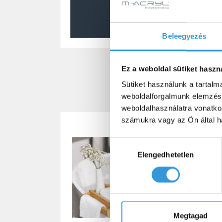
Beleegyezés
Ez a weboldal sütiket haszn
Sütiket használunk a tartal
weboldalforgalmunk elemzésé
weboldalhasználatra vonatko
számukra vagy az Ön által ha
Hozzájárulás
Elengedhetetlen
kiválasztása
Megtagad