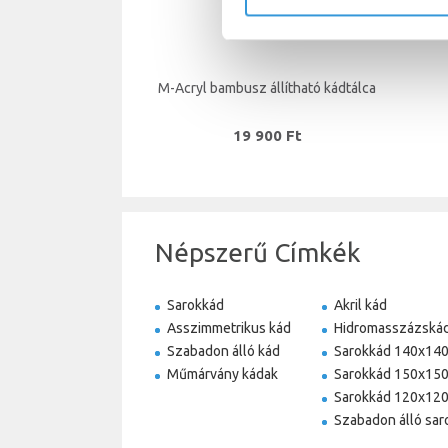
M-Acryl bambusz állítható kádtálca
19 900 Ft
Népszerű Címkék
Sarokkád
Akril kád
Asszimmetrikus kád
Hidromasszázská
Szabadon álló kád
Sarokkád 140x14
Műmárvány kádak
Sarokkád 150x15
Sarokkád 120x12
Szabadon álló sar