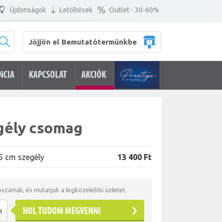
Újdonságok
Letöltések
Outlet - 30-60%
Jöjjön el Bemutatótermünkbe
NCIA
KAPCSOLAT
AKCIÓK
gély csomag
5 cm szegély
13 400 Ft
tószámát, és mutatjuk a legközelebbi üzletet.
HOL TUDOM MEGVENNI