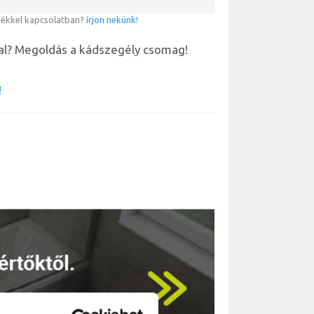
mékkel kapcsolatban?
írjon nekünk!
fal? Megoldás a kádszegély csomag!
!