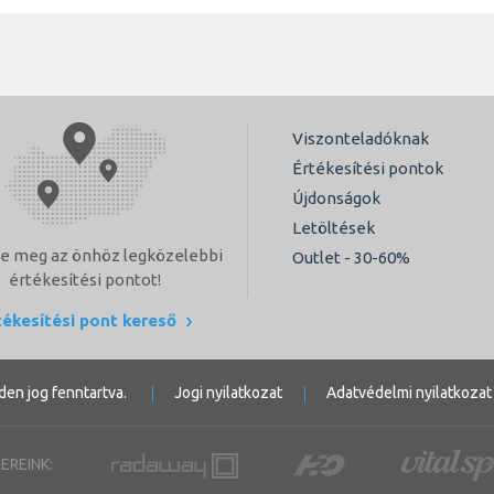
Viszonteladóknak
Értékesítési pontok
Újdonságok
Letöltések
e meg az önhöz legközelebbi
Outlet - 30-60%
értékesítési pontot!
tékesítési pont kereső
den jog fenntartva.
Jogi nyilatkozat
Adatvédelmi nyilatkozat
EREINK: