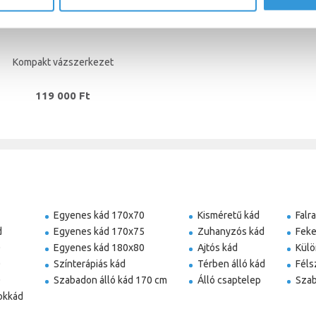
Kompakt vázszerkezet
119 000 Ft
Egyenes kád 170x70
Kisméretű kád
Falr
d
Egyenes kád 170x75
Zuhanyzós kád
Feke
0
Egyenes kád 180x80
Ajtós kád
Külö
0
Színterápiás kád
Térben álló kád
Féls
0
Szabadon álló kád 170 cm
Álló csaptelep
Szab
okkád