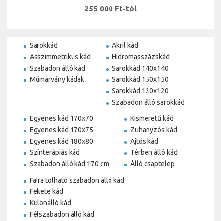
255 000 Ft-tól
Sarokkád
Akril kád
Asszimmetrikus kád
Hidromasszázskád
Szabadon álló kád
Sarokkád 140x140
Műmárvány kádak
Sarokkád 150x150
Sarokkád 120x120
Szabadon álló sarokkád
Egyenes kád 170x70
Kisméretű kád
Egyenes kád 170x75
Zuhanyzós kád
Egyenes kád 180x80
Ajtós kád
Színterápiás kád
Térben álló kád
Szabadon álló kád 170 cm
Álló csaptelep
Falra tolható szabadon álló kád
Fekete kád
Különálló kád
Félszabadon álló kád