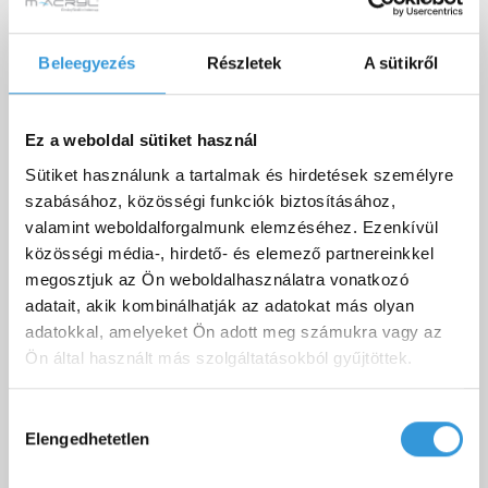
10 600 Ft
Beleegyezés
Részletek
A sütikről
Letölthető dokumentumok
Ez a weboldal sütiket használ
Sütiket használunk a tartalmak és hirdetések személyre
szabásához, közösségi funkciók biztosításához,
valamint weboldalforgalmunk elemzéséhez. Ezenkívül
közösségi média-, hirdető- és elemező partnereinkkel
Amanda kád teljesítménynyilatkozat
Letöltés
megosztjuk az Ön weboldalhasználatra vonatkozó
adatait, akik kombinálhatják az adatokat más olyan
M-Acryl kád és előlap (B,D) beépítési
adatokkal, amelyeket Ön adott meg számukra vagy az
Letöltés
útmutató
Ön által használt más szolgáltatásokból gyűjtöttek.
Amanda egyenes kád 3D fájl (OBJ, 3DS)
Letöltés
Hozzájárulás
Amanda kád technikai rajz
Letöltés
Elengedhetetlen
kiválasztása