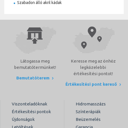
Szabadon álló akril kádak
Látogassa meg
Keresse meg az önhöz
bemutatótermünket!
legközelebbi
értékesítési pontot!
Bemutatóterem
Értékesítési pont kereső
Viszonteladóknak
Hidromasszázs
Értékesítési pontok
Színterápiák
Újdonságok
Beüzemelés
Letöltések
Garancia