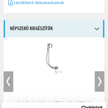
Letölthető dokumentumok
NÉPSZERŰ KIEGÉSZÍTŐK
Normál automata le- és túlfolyó szifonnal (60 cm)