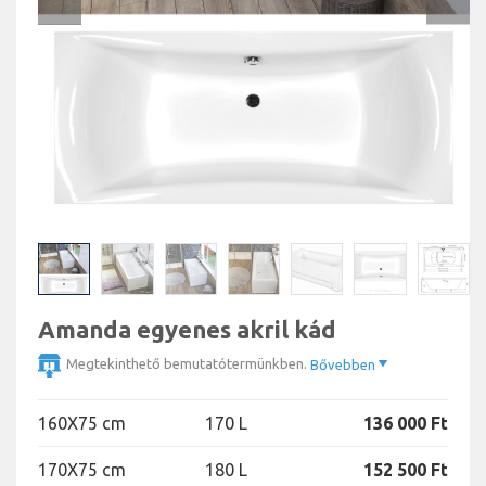
Amanda egyenes akril kád
Megtekinthető bemutatótermünkben.
Bővebben
160X75 cm
170 L
136 000 Ft
170X75 cm
180 L
152 500 Ft