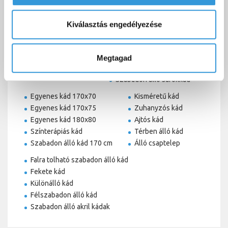
Sarokkád
Akril kád
Kiválasztás engedélyezése
Asszimmetrikus kád
Hidromasszázskád
Szabadon álló kád
Sarokkád 140x140
Műmárvány kádak
Sarokkád 150x150
Megtagad
Sarokkád 120x120
Szabadon álló sarokkád
Egyenes kád 170x70
Kisméretű kád
Egyenes kád 170x75
Zuhanyzós kád
Egyenes kád 180x80
Ajtós kád
Színterápiás kád
Térben álló kád
Szabadon álló kád 170 cm
Álló csaptelep
Falra tolható szabadon álló kád
Fekete kád
Különálló kád
Félszabadon álló kád
Szabadon álló akril kádak