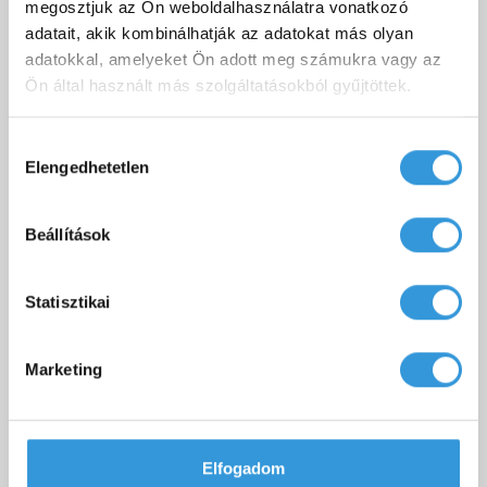
megosztjuk az Ön weboldalhasználatra vonatkozó
adatait, akik kombinálhatják az adatokat más olyan
adatokkal, amelyeket Ön adott meg számukra vagy az
HASONLÓ TERMÉKEK
Ön által használt más szolgáltatásokból gyűjtöttek.
Hozzájárulás
Elengedhetetlen
kiválasztása
Beállítások
Statisztikai
Marketing
Vízhőmérséklet szinten tartás
61 500 Ft
Elfogadom