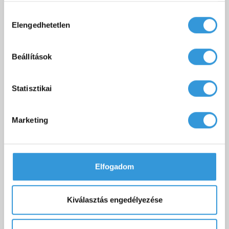
Hozzájárulás
Elengedhetetlen
kiválasztása
Beállítások
Everwood műanyag oldallap egyenes kádakhoz (többféle
Statisztikai
színben)
45 000 Ft
Marketing
Sarokkád
Akril kád
Asszimmetrikus kád
Hidromasszázskád
Elfogadom
Szabadon álló kád
Sarokkád 140x140
Műmárvány kádak
Sarokkád 150x150
Sarokkád 120x120
Kiválasztás engedélyezése
Szabadon álló sarokkád
Egyenes kád 170x70
Kisméretű kád