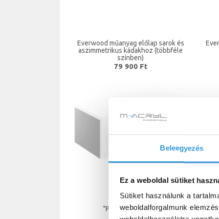
Everwood műanyag előlap sarok és
Eve
aszimmetrikus kádakhoz (többféle
színben)
79 900 Ft
Beleegyezés
Ez a weboldal sütiket haszn
Sütiket használunk a tartal
weboldalforgalmunk elemzésé
"P" típusú oldallap