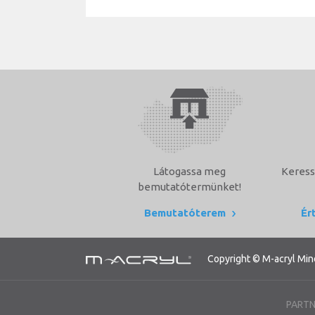
Látogassa meg
Keress
bemutatótermünket!
Bemutatóterem
Ér
Copyright © M-acryl Min
PARTN