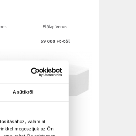
enes
Előlap Venus
59 000 Ft-tól
A sütikről
tosításához, valamint
einkkel megosztjuk az Ön
Előlap Minima