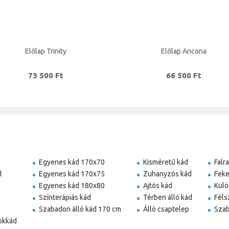
Előlap Trinity
Előlap Ancona
73 500 Ft
66 500 Ft
Egyenes kád 170x70
Kisméretű kád
Falr
d
Egyenes kád 170x75
Zuhanyzós kád
Feke
0
Egyenes kád 180x80
Ajtós kád
Külö
0
Színterápiás kád
Térben álló kád
Féls
0
Szabadon álló kád 170 cm
Álló csaptelep
Szab
okkád