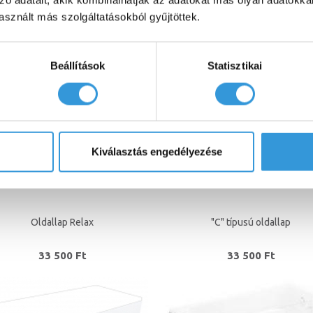
zó adatait, akik kombinálhatják az adatokat más olyan adatokka
sznált más szolgáltatásokból gyűjtöttek.
78 000 Ft
69 900 Ft
Beállítások
Statisztikai
Kiválasztás engedélyezése
Oldallap Relax
"C" típusú oldallap
33 500 Ft
33 500 Ft