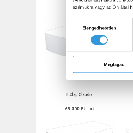
weboldalhasználatra vonatko
számukra vagy az Ön által ha
39 500 Ft
Hozzájárulás
Elengedhetetlen
kiválasztása
Megtagad
Előlap Claudia
65 000 Ft-tól