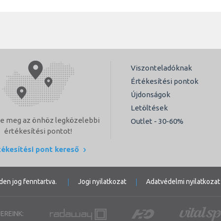
Viszonteladóknak
Értékesítési pontok
Újdonságok
Letöltések
e meg az önhöz legközelebbi
Outlet - 30-60%
értékesítési pontot!
tékesítési pont kereső
den jog fenntartva.
Jogi nyilatkozat
Adatvédelmi nyilatkozat
EREINK: