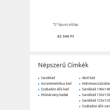
"D" típusú előlap
62 500 Ft
Népszerű Címkék
Sarokkád
Akril kád
Asszimmetrikus kád
Hidromasszázská
Szabadon álló kád
Sarokkád 140x14
Műmárvány kádak
Sarokkád 150x15
Sarokkád 120x12
Szabadon álló sar