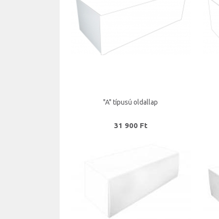
"A" típusú oldallap
31 900 Ft