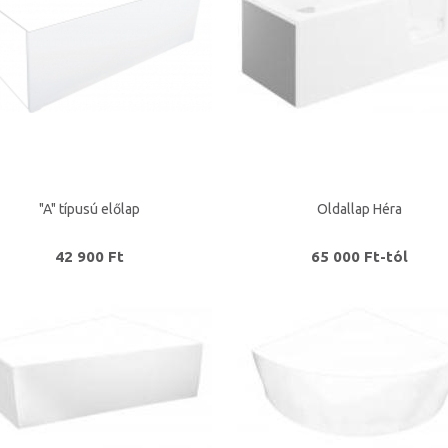
"A" típusú előlap
Oldallap Héra
42 900 Ft
65 000 Ft-tól