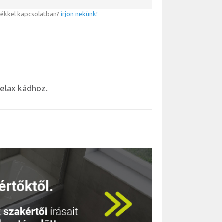
mékkel kapcsolatban?
írjon nekünk!
Relax kádhoz.