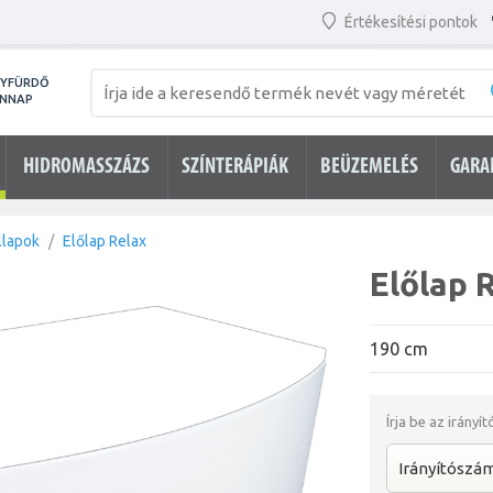
Értékesítési pontok
NYFÜRDŐ
ENNAP
HIDROMASSZÁZS
SZÍNTERÁPIÁK
BEÜZEMELÉS
GARA
llapok
Előlap Relax
Előlap 
190 cm
Írja be az irányí