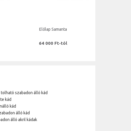
Előlap Samanta
64 000 Ft-tól
a tolható szabadon álló kád
te kád
nálló kád
zabadon álló kád
adon álló akril kádak