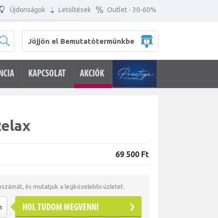
Újdonságok
Letöltések
Outlet - 30-60%
Jöjjön el Bemutatótermünkbe
NCIA
KAPCSOLAT
AKCIÓK
Relax
69 500 Ft
tószámát, és mutatjuk a legközelebbi üzletet.
HOL TUDOM MEGVENNI