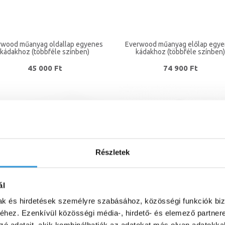
rwood műanyag oldallap egyenes
Everwood műanyag előlap egy
kádakhoz (többféle színben)
kádakhoz (többféle színben)
45 000 Ft
74 900 Ft
Részletek
ál
mak és hirdetések személyre szabásához, közösségi funkciók biz
hez. Ezenkívül közösségi média-, hirdető- és elemező partner
"P" típusú előlap
Előlap Aura