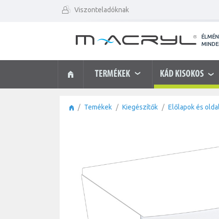
Viszonteladóknak
ÉLMÉ
MIND
TERMÉKEK
KÁD KISOKOS
Temékek
Kiegészítők
Előlapok és olda