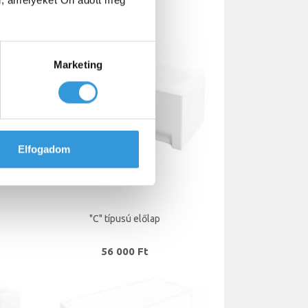
l, amelyeket Ön adott meg
76 000 Ft
Marketing
Elfogadom
"C" típusú előlap
56 000 Ft