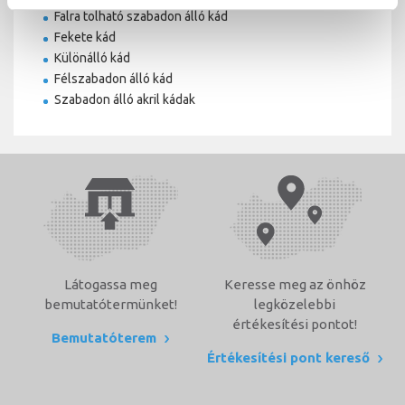
Falra tolható szabadon álló kád
Fekete kád
Különálló kád
Félszabadon álló kád
Szabadon álló akril kádak
Látogassa meg
Keresse meg az önhöz
bemutatótermünket!
legközelebbi
értékesítési pontot!
Bemutatóterem
Értékesítési pont kereső