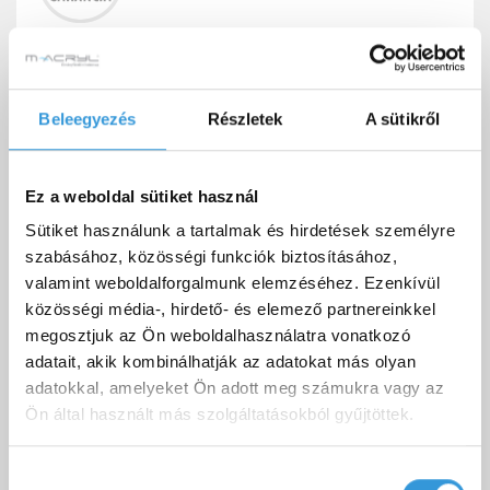
Akril előlap az Aura kádhoz.
Beleegyezés
Részletek
A sütikről
Ez a weboldal sütiket használ
HASONLÓ TERMÉKEK
Sütiket használunk a tartalmak és hirdetések személyre
szabásához, közösségi funkciók biztosításához,
valamint weboldalforgalmunk elemzéséhez. Ezenkívül
közösségi média-, hirdető- és elemező partnereinkkel
megosztjuk az Ön weboldalhasználatra vonatkozó
adatait, akik kombinálhatják az adatokat más olyan
adatokkal, amelyeket Ön adott meg számukra vagy az
Ön által használt más szolgáltatásokból gyűjtöttek.
Hozzájárulás