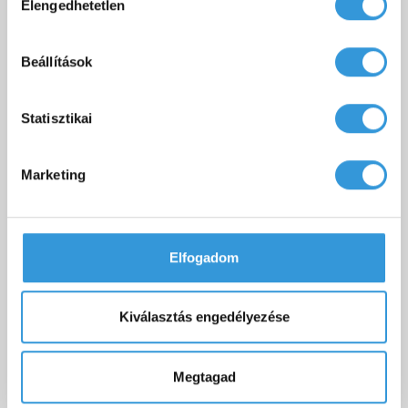
Elengedhetetlen
kiválasztása
Beállítások
Everwood műanyag oldallap egyenes kádakhoz (többféle
színben)
45 000 Ft
Statisztikai
Marketing
Sarokkád
Akril kád
Asszimmetrikus kád
Hidromasszázskád
Szabadon álló kád
Sarokkád 140x140
Műmárvány kádak
Sarokkád 150x150
Elfogadom
Sarokkád 120x120
Szabadon álló sarokkád
Egyenes kád 170x70
Kisméretű kád
Kiválasztás engedélyezése
Egyenes kád 170x75
Zuhanyzós kád
Egyenes kád 180x80
Ajtós kád
Színterápiás kád
Térben álló kád
Megtagad
Szabadon álló kád 170 cm
Álló csaptelep