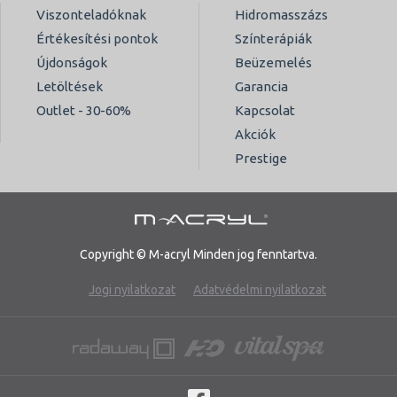
Viszonteladóknak
Hidromasszázs
Értékesítési pontok
Színterápiák
Újdonságok
Beüzemelés
Letöltések
Garancia
Outlet - 30-60%
Kapcsolat
Akciók
Prestige
Copyright © M-acryl Minden jog fenntartva.
Jogi nyilatkozat
Adatvédelmi nyilatkozat