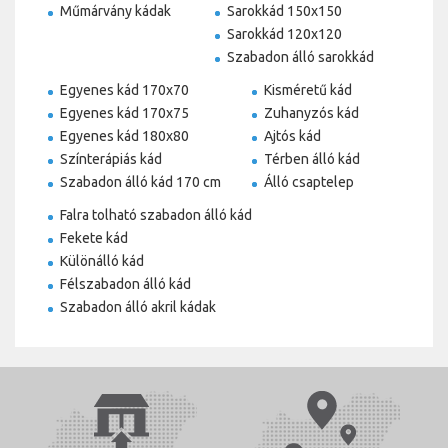
Műmárvány kádak
Sarokkád 150x150
Sarokkád 120x120
Szabadon álló sarokkád
Egyenes kád 170x70
Kisméretű kád
Egyenes kád 170x75
Zuhanyzós kád
Egyenes kád 180x80
Ajtós kád
Színterápiás kád
Térben álló kád
Szabadon álló kád 170 cm
Álló csaptelep
Falra tolható szabadon álló kád
Fekete kád
Különálló kád
Félszabadon álló kád
Szabadon álló akril kádak