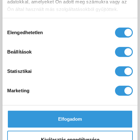
adatokkal, amelyeket Ön adott meg számukra vagy az
Letöltés
rajz
Ön által használt más szolgáltatásokból gyűjtöttek.
Torrenta PNJ kádparaván - szerelési
Letöltés
útmutató
Hozzájárulás
Elengedhetetlen
kiválasztása
Teljesítménynyilatkozat - Torrenta
Letöltés
Beállítások
Statisztikai
HASONLÓ TERMÉKEK
Marketing
Elfogadom
Kiválasztás engedélyezése