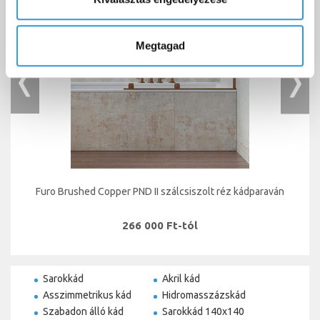
Megtagad
Furo Brushed Copper PND II szálcsiszolt réz kádparaván
266 000 Ft-tól
Sarokkád
Akril kád
Asszimmetrikus kád
Hidromasszázskád
Szabadon álló kád
Sarokkád 140x140