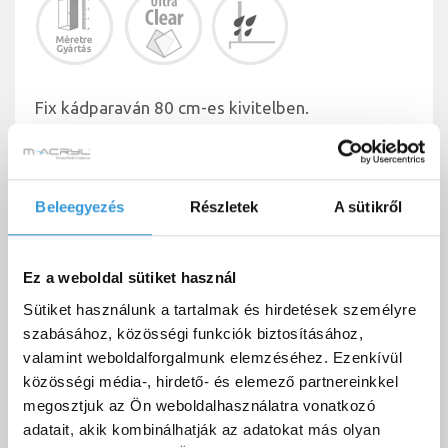
Fix kádparaván 80 cm-es kivitelben.
Olvass tovább!
Beleegyezés
Részletek
A sütikről
Letölthető dokumentumok
Ez a weboldal sütiket használ
Sütiket használunk a tartalmak és hirdetések személyre
Letölthető dokumentumok
szabásához, közösségi funkciók biztosításához,
valamint weboldalforgalmunk elemzéséhez. Ezenkívül
közösségi média-, hirdető- és elemező partnereinkkel
megosztjuk az Ön weboldalhasználatra vonatkozó
adatait, akik kombinálhatják az adatokat más olyan
Torrenta PNJ kádparaván - technikai