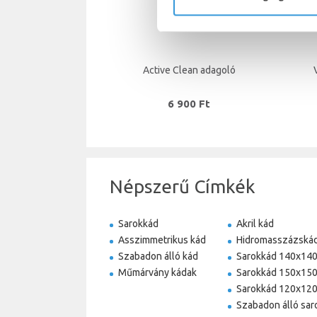
Active Clean adagoló
6 900 Ft
Népszerű Címkék
Sarokkád
Akril kád
Asszimmetrikus kád
Hidromasszázská
Szabadon álló kád
Sarokkád 140x14
Műmárvány kádak
Sarokkád 150x15
Sarokkád 120x12
Szabadon álló sar