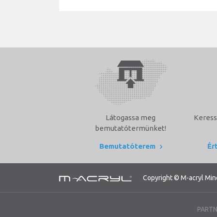
Látogassa meg
Keress
bemutatótermünket!
Bemutatóterem
Ér
Copyright © M-acryl Min
PARTN