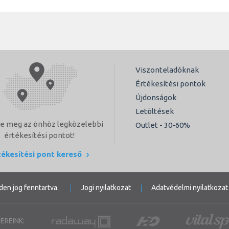
Viszonteladóknak
Értékesítési pontok
Újdonságok
Letöltések
e meg az önhöz legközelebbi
Outlet - 30-60%
értékesítési pontot!
tékesítési pont kereső
den jog fenntartva.
Jogi nyilatkozat
Adatvédelmi nyilatkozat
EREINK: