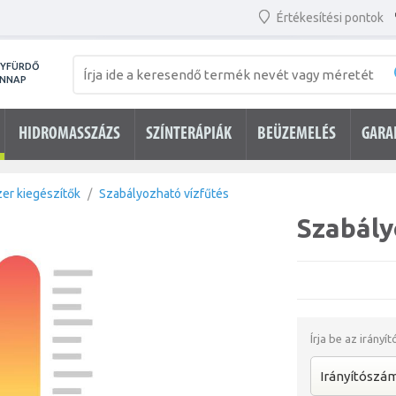
Értékesítési pontok
NYFÜRDŐ
ENNAP
HIDROMASSZÁZS
SZÍNTERÁPIÁK
BEÜZEMELÉS
GARA
er kiegészítők
Szabályozható vízfűtés
Szabály
Írja be az irányí