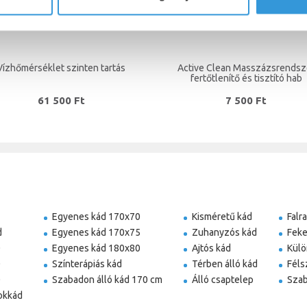
Vízhőmérséklet szinten tartás
Active Clean Masszázsrendsz
fertőtlenítő és tisztító hab
61 500 Ft
7 500 Ft
Egyenes kád 170x70
Kisméretű kád
Falr
d
Egyenes kád 170x75
Zuhanyzós kád
Feke
0
Egyenes kád 180x80
Ajtós kád
Külö
0
Színterápiás kád
Térben álló kád
Féls
0
Szabadon álló kád 170 cm
Álló csaptelep
Szab
okkád