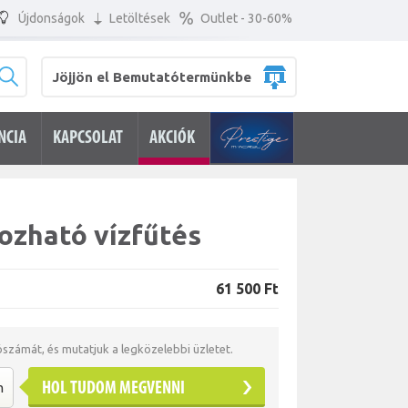
Újdonságok
Letöltések
Outlet - 30-60%
Jöjjön el Bemutatótermünkbe
NCIA
KAPCSOLAT
AKCIÓK
ozható vízfűtés
61 500 Ft
tószámát, és mutatjuk a legközelebbi üzletet.
HOL TUDOM MEGVENNI