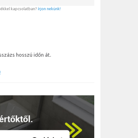
mékkel kapcsolatban?
írjon nekünk!
százs hosszú időn át.
!