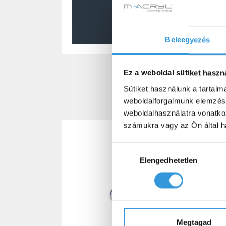
Beleegyezés
Ez a weboldal sütiket haszn
Sütiket használunk a tartal
weboldalforgalmunk elemzésé
weboldalhasználatra vonatko
számukra vagy az Ön által ha
Hozzájárulás
Elengedhetetlen
kiválasztása
Megtagad