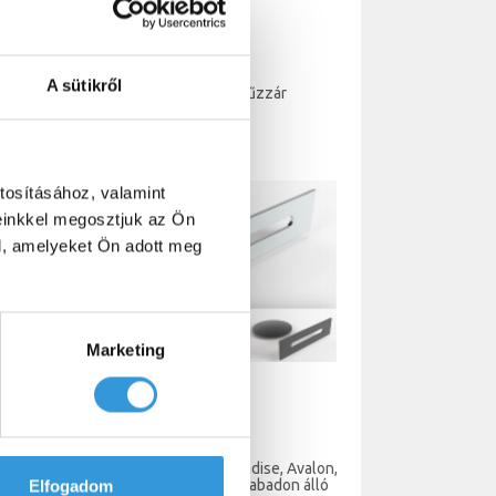
A sütikről
80 cm)
Lefolyóhoz lapos bűzzár
1 500 Ft
tosításához, valamint
einkkel megosztjuk az Ön
l, amelyeket Ön adott meg
Marketing
él -
Színes le- és túlfolyó - Paradise, Avalon,
eges
Zen, Balance és Velvet szabadon álló
Elfogadom