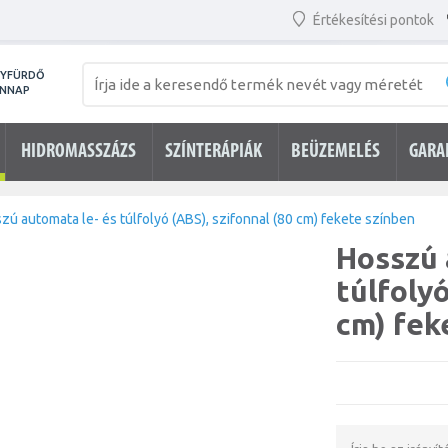
Értékesítési pontok
NYFÜRDŐ
ENNAP
HIDROMASSZÁZS
SZÍNTERÁPIÁK
BEÜZEMELÉS
GARA
zú automata le- és túlfolyó (ABS), szifonnal (80 cm) fekete színben
Hosszú 
túlfolyó
cm) fek