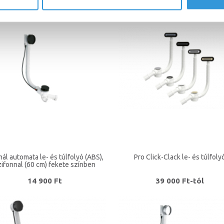
kádakhoz
10 600 Ft
18 000 Ft
ál automata le- és túlfolyó (ABS),
Pro Click-Clack le- és túlfoly
zifonnal (60 cm) fekete színben
14 900 Ft
39 000 Ft-tól