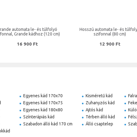
rande automata le- és túlfolyó
Hosszú automata le- és túlfol
ifonnal, Grande kádhoz (120 cm)
szifonnal (80 cm)
16 900 Ft
12 900 Ft
Egyenes kád 170x70
Kisméretű kád
Falr
d
Egyenes kád 170x75
Zuhanyzós kád
Feke
0
Egyenes kád 180x80
Ajtós kád
Külö
0
Színterápiás kád
Térben álló kád
Féls
0
Szabadon álló kád 170 cm
Álló csaptelep
Szab
okkád