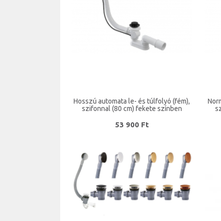
Hosszú automata le- és túlfolyó (fém),
Norm
szifonnal (80 cm) fekete színben
s
53 900 Ft