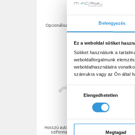
Beleegyezés
Opcionálisan választható lefolyó tető
Op
színkészlet
szí
13 900 Ft
Ez a weboldal sütiket haszn
Sütiket használunk a tartal
weboldalforgalmunk elemzésé
weboldalhasználatra vonatko
számukra vagy az Ön által ha
Hozzájárulás
Elengedhetetlen
kiválasztása
Hosszú automata le- és túlfolyó (ABS),
Norm
szifonnal (80 cm) fehér színben
s
Megtagad