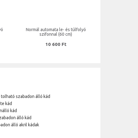
yó
Normál automata le- és túlfolyó
szifonnal (60 cm)
10 600 Ft
a tolható szabadon álló kád
te kád
nálló kád
zabadon álló kád
adon álló akril kádak