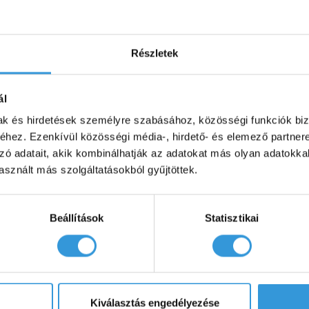
Részletek
cionálisan választható lefolyó
Hosszú automata le- és túlfolyó (
nkészlet - Victory, Iris kádakhoz
lapos szifonnal
15 500 Ft-tól
14 900 Ft
ál
mak és hirdetések személyre szabásához, közösségi funkciók biz
hez. Ezenkívül közösségi média-, hirdető- és elemező partner
zó adatait, akik kombinálhatják az adatokat más olyan adatokka
sznált más szolgáltatásokból gyűjtöttek.
Beállítások
Statisztikai
ál automata le- és túlfolyó (ABS),
Rejtett matt fehér akril takarófed
zifonnal (60 cm) fehér színben
New Velvet és Harmony különl
Kiválasztás engedélyezése