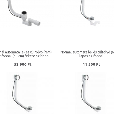
ál automata le- és túlfolyó (fém),
Normál automata le- és túlfolyó (
zifonnal (60 cm) fekete színben
lapos szifonnal
52 900 Ft
11 500 Ft