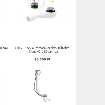
60 cm)
Click-Clack automata lefolyó, túlfolyó
nélkül Héra kádakhoz
26 500 Ft