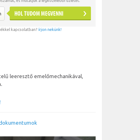
tószámát, és mutatjuk a legközelebbi üzletet.
HOL TUDOM MEGVENNI
mékkel kapcsolatban?
írjon nekünk!
itelű leeresztő emelőmechanikával,
.
!
ő dokumentumok