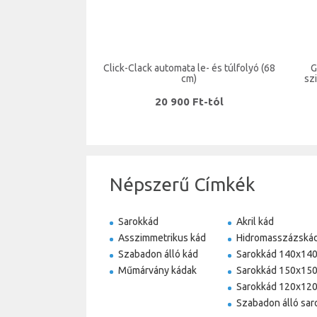
Click-Clack automata le- és túlfolyó (68
G
cm)
sz
20 900 Ft-tól
Népszerű Címkék
Sarokkád
Akril kád
Asszimmetrikus kád
Hidromasszázská
Szabadon álló kád
Sarokkád 140x14
Műmárvány kádak
Sarokkád 150x15
Sarokkád 120x12
Szabadon álló sar