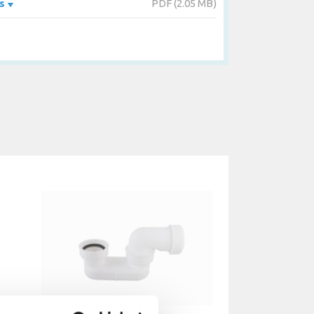
és
PDF (2.05 MB)