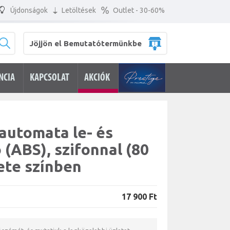
Újdonságok
Letöltések
Outlet - 30-60%
Jöjjön el Bemutatótermünkbe
NCIA
KAPCSOLAT
AKCIÓK
automata le- és
 (ABS), szifonnal (80
ete színben
17 900 Ft