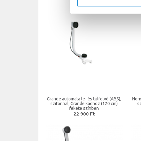
12 900 Ft
Grande automata le- és túlfolyó (ABS),
Norm
szifonnal, Grande kádhoz (120 cm)
s
fekete színben
22 900 Ft