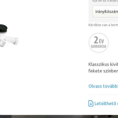
Írja be az irányí
Kérdése van a ter
Klasszikus kiv
fekete színben
Olvass tovább
Letölthet