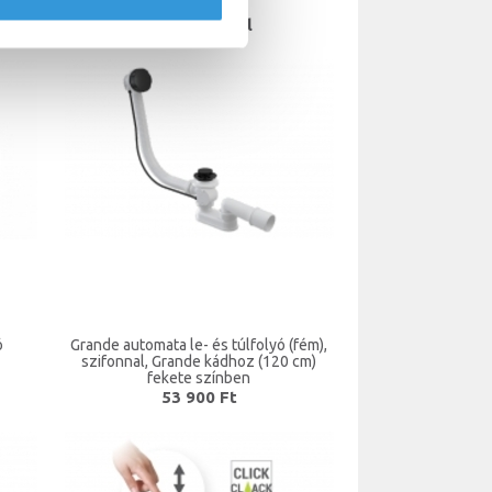
kádakhoz
38 000 Ft-tól
ó
Grande automata le- és túlfolyó (fém),
szifonnal, Grande kádhoz (120 cm)
fekete színben
53 900 Ft