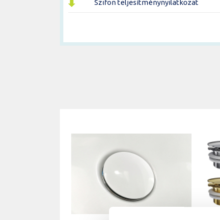
Szifon teljesítménynyilatkozat