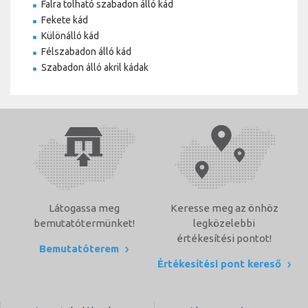
Falra tolható szabadon álló kád
Fekete kád
Különálló kád
Félszabadon álló kád
Szabadon álló akril kádak
Látogassa meg
Keresse meg az önhöz
bemutatótermünket!
legközelebbi
értékesítési pontot!
Bemutatóterem
Értékesítési pont kereső