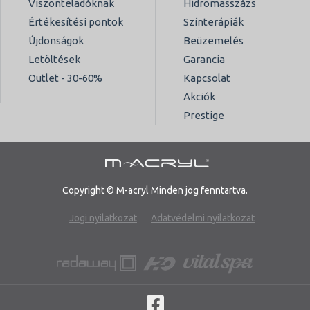
Viszonteladóknak
Hidromasszázs
Értékesítési pontok
Színterápiák
Újdonságok
Beüzemelés
Letöltések
Garancia
Outlet - 30-60%
Kapcsolat
Akciók
Prestige
Copyright © M-acryl Minden jog fenntartva.
Jogi nyilatkozat
Adatvédelmi nyilatkozat