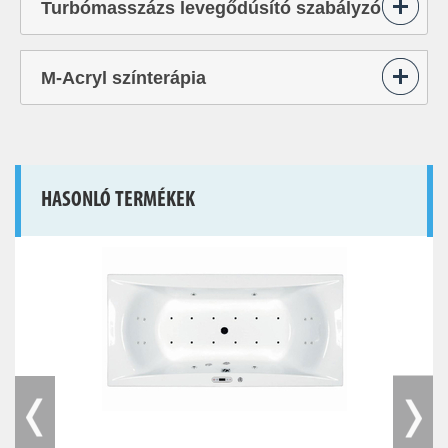
Turbómasszázs levegődúsító szabályzó
M-Acryl színterápia
HASONLÓ TERMÉKEK