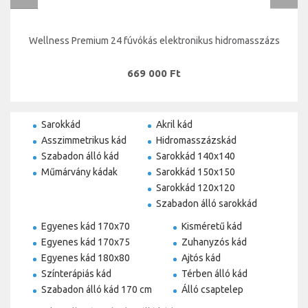
s
Wellness Premium 24 fúvókás elektronikus hidromasszázs
669 000 Ft
Sarokkád
Akril kád
Asszimmetrikus kád
Hidromasszázskád
Szabadon álló kád
Sarokkád 140x140
Műmárvány kádak
Sarokkád 150x150
Sarokkád 120x120
Szabadon álló sarokkád
Egyenes kád 170x70
Kisméretű kád
Egyenes kád 170x75
Zuhanyzós kád
Egyenes kád 180x80
Ajtós kád
Színterápiás kád
Térben álló kád
Szabadon álló kád 170 cm
Álló csaptelep