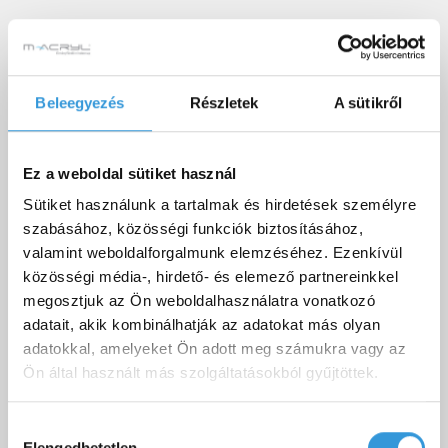
4 db EasyClean® Slim önürítős
Beleegyezés
Részletek
A sütikről
vízfúvóka
Az ultra
vékony fém
Ez a weboldal sütiket használ
EASY
CLEAN Slim
Sütiket használunk a tartalmak és hirdetések személyre
szabásához, közösségi funkciók biztosításához,
fúvókák
valamint weboldalforgalmunk elemzéséhez. Ezenkívül
szinte
közösségi média-, hirdető- és elemező partnereinkkel
észrevétlenül
megosztjuk az Ön weboldalhasználatra vonatkozó
simulnak a
adatait, akik kombinálhatják az adatokat más olyan
kád oldalfalára. Elegáns megoldás a
adatokkal, amelyeket Ön adott meg számukra vagy az
legigényesebbeknek! Az EASY CLEAN SLIM
Ön által használt más szolgáltatásokból gyűjtöttek.
vízmasszázs fúvókáink masszázsteljesítménye
40%-al több, mint egy normál masszázsfúvóka
Hozzájárulás
és csak 1,2 mm vékony! EasyClean® - A
Elengedhetetlen