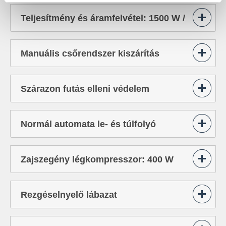
vízpumpa: 400 l/perc
Teljesítmény és áramfelvétel: 1500 W /
6,5 A
Manuális csőrendszer kiszárítás
levegővel
Szárazon futás elleni védelem
Normál automata le- és túlfolyó
szifonnal
Zajszegény légkompresszor: 400 W
Rezgéselnyelő lábazat