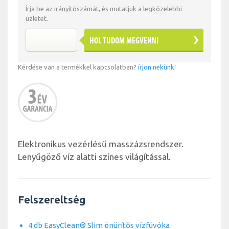
Írja be az irányítószámát, és mutatjuk a legközelebbi
üzletet.
HOL TUDOM MEGVENNI
Kérdése van a termékkel kapcsolatban?
írjon nekünk!
Elektronikus vezérlésű masszázsrendszer.
Lenyűgöző víz alatti színes világítással.
Felszereltség
4 db EasyClean® Slim önürítős vízfúvóka