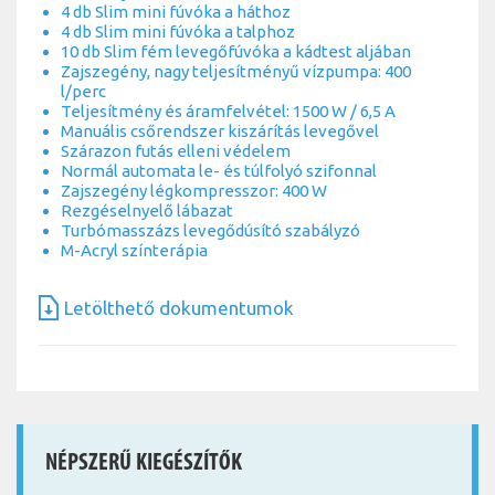
4 db Slim mini fúvóka a háthoz
4 db Slim mini fúvóka a talphoz
10 db Slim fém levegőfúvóka a kádtest aljában
Zajszegény, nagy teljesítményű vízpumpa: 400
l/perc
Teljesítmény és áramfelvétel: 1500 W / 6,5 A
Manuális csőrendszer kiszárítás levegővel
Szárazon futás elleni védelem
Normál automata le- és túlfolyó szifonnal
Zajszegény légkompresszor: 400 W
Rezgéselnyelő lábazat
Turbómasszázs levegődúsító szabályzó
M-Acryl színterápia
Letölthető dokumentumok
NÉPSZERŰ KIEGÉSZÍTŐK