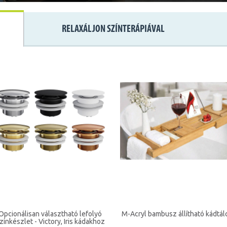
RELAXÁLJON SZÍNTERÁPIÁVAL
Opcionálisan választható lefolyó
M-Acryl bambusz állítható kádtál
zínkészlet - Victory, Iris kádakhoz