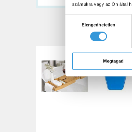
számukra vagy az Ön által ha
Hozzájárulás
További kiegé
Elengedhetetlen
kiválasztása
Megtagad