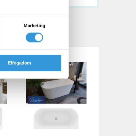
nló termékek
Marketing
Elfogadom