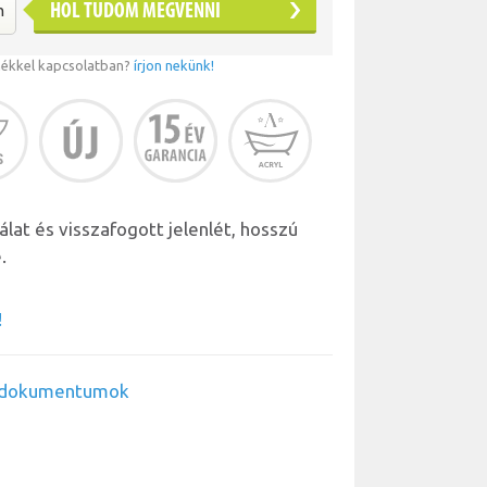
HOL TUDOM MEGVENNI
mékkel kapcsolatban?
írjon nekünk!
lat és visszafogott jelenlét, hosszú
.
!
ő dokumentumok