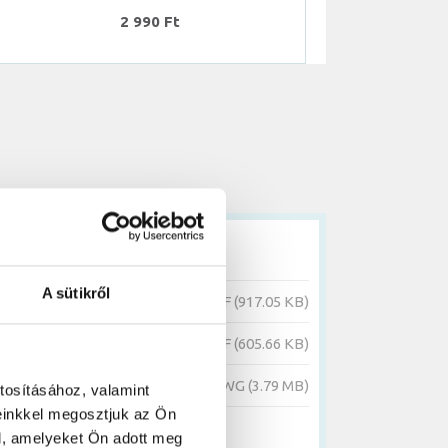
2 990 Ft
A sütikről
öltés
PDF (917.05 KB)
öltés
PDF (605.66 KB)
öltés
DWG (3.79 MB)
tosításához, valamint
einkkel megosztjuk az Ön
l, amelyeket Ön adott meg