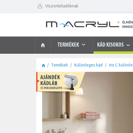
Viszonteladóknak
ÉLMÉ
MIND
TERMÉKEK
KÁD KISOKOS
Temékek
Különleges kád
Iris C különl