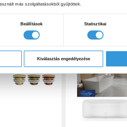
sznált más szolgáltatásokból gyűjtöttek.
szítők
Haso
Beállítások
Statisztikai
Kiválasztás engedélyezése