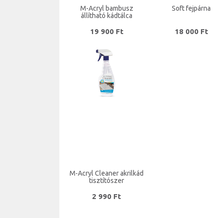
M-Acryl bambusz
Soft fejpárna
állítható kádtálca
19 900 Ft
18 000 Ft
M-Acryl Cleaner akrilkád
tisztítószer
2 990 Ft