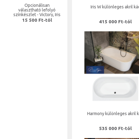
Opcionálisan
Iris W különleges akril ká
választható lefolyó
színkészlet - Victory, Iris
kádakhoz
15 500 Ft-tól
415 000 Ft-tól
Harmony különleges akril 
535 000 Ft-tól