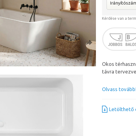
Kérdése van a ter
Okos térhaszná
távra tervezve
Olvass tovább
Letölthet