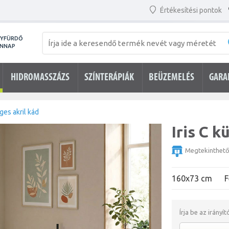
Értékesítési pontok
NYFÜRDŐ
ENNAP
HIDROMASSZÁZS
SZÍNTERÁPIÁK
BEÜZEMELÉS
GARA
eges akril kád
Iris C k
Megtekinthet
160x73 cm
F
Írja be az irányí