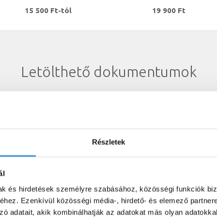
15 500 Ft-tól
19 900 Ft
Letölthető dokumentumok
Részletek
Let
Let
ál
)
Let
mak és hirdetések személyre szabásához, közösségi funkciók biz
hez. Ezenkívül közösségi média-, hirdető- és elemező partner
zó adatait, akik kombinálhatják az adatokat más olyan adatokka