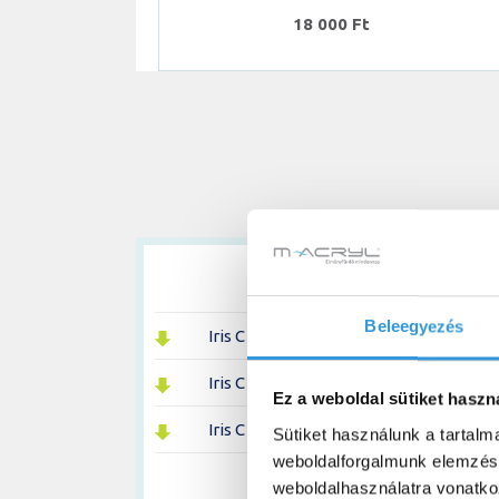
18 000 Ft
Beleegyezés
Iris C kád technikai rajz
Iris C kád teljesítménynyilatkozat
Ez a weboldal sütiket haszn
Iris C különleges akril kád 3D fájl (DWG
Sütiket használunk a tartal
weboldalforgalmunk elemzésé
weboldalhasználatra vonatko