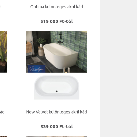
d
Optima különleges akril kád
519 000 Ft-tól
kád
New Velvet különleges akril kád
539 000 Ft-tól