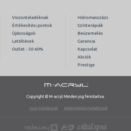
Viszonteladóknak
Hidromasszázs
Értékesítési pontok
Színterápiák
Újdonságok
Beüzemelés
Letöltések
Garancia
Outlet - 30-60%
Kapcsolat
Akciók
Prestige
Copyright © M-acryl Minden jog fenntartva.
Jogi nyilatkozat
Adatvédelmi nyilatkozat