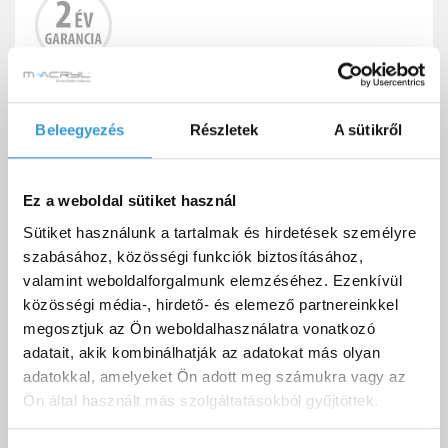
Előlap az Azalia kádhoz.
Beleegyezés
Részletek
A sütikről
Ez a weboldal sütiket használ
Sütiket használunk a tartalmak és hirdetések személyre
HASONLÓ TERMÉKEK
szabásához, közösségi funkciók biztosításához,
valamint weboldalforgalmunk elemzéséhez. Ezenkívül
közösségi média-, hirdető- és elemező partnereinkkel
megosztjuk az Ön weboldalhasználatra vonatkozó
adatait, akik kombinálhatják az adatokat más olyan
adatokkal, amelyeket Ön adott meg számukra vagy az
Ön által használt más szolgáltatásokból gyűjtöttek.