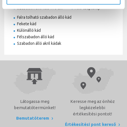
Színterápiás kád
Térben álló kád
Szabadon álló kád 170 cm
Álló csaptelep
Falra tolható szabadon álló kád
Fekete kád
Különálló kád
Félszabadon álló kád
Szabadon álló akril kádak
Látogassa meg
Keresse meg az önhöz
bemutatótermünket!
legközelebbi
értékesítési pontot!
Bemutatóterem
Értékesítési pont kereső