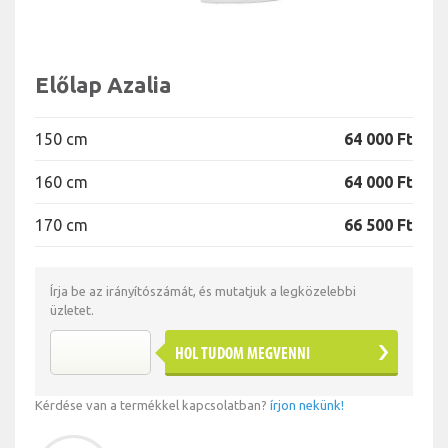
Előlap Azalia
150 cm
64 000 Ft
160 cm
64 000 Ft
170 cm
66 500 Ft
Írja be az irányítószámát, és mutatjuk a legközelebbi
üzletet.
HOL TUDOM MEGVENNI
Kérdése van a termékkel kapcsolatban?
írjon nekünk!