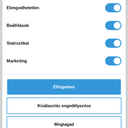
Hozzájárulás
Elengedhetetlen
kiválasztása
Beállítások
Everwood műanyag oldallap egyenes kádakhoz (többféle
színben)
Statisztikai
45 000 Ft
Marketing
Sarokkád
Akril kád
Asszimmetrikus kád
Hidromasszázskád
Szabadon álló kád
Sarokkád 140x140
Elfogadom
Műmárvány kádak
Sarokkád 150x150
Sarokkád 120x120
Szabadon álló sarokkád
Kiválasztás engedélyezése
Egyenes kád 170x70
Kisméretű kád
Egyenes kád 170x75
Zuhanyzós kád
Egyenes kád 180x80
Ajtós kád
Megtagad