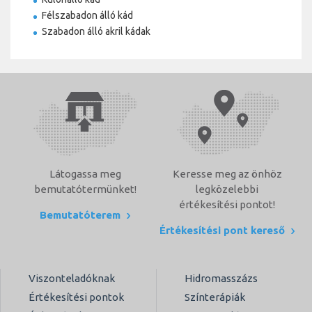
Félszabadon álló kád
Szabadon álló akril kádak
Látogassa meg
Keresse meg az önhöz
bemutatótermünket!
legközelebbi
értékesítési pontot!
Bemutatóterem
Értékesítési pont kereső
Viszonteladóknak
Hidromasszázs
Értékesítési pontok
Színterápiák