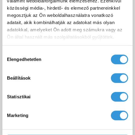
Hill álló csaptelep 3D fájl (STL)
Letöltés
valamint weboldalforgalmunk elemzéséhez. Ezenkívül
közösségi média-, hirdető- és elemező partnereinkkel
megosztjuk az Ön weboldalhasználatra vonatkozó
adatait, akik kombinálhatják az adatokat más olyan
adatokkal, amelyeket Ön adott meg számukra vagy az
Ön által használt más szolgáltatásokból gyűjtöttek.
HASONLÓ TERMÉKEK
Hozzájárulás
Elengedhetetlen
kiválasztása
Beállítások
Statisztikai
Marketing