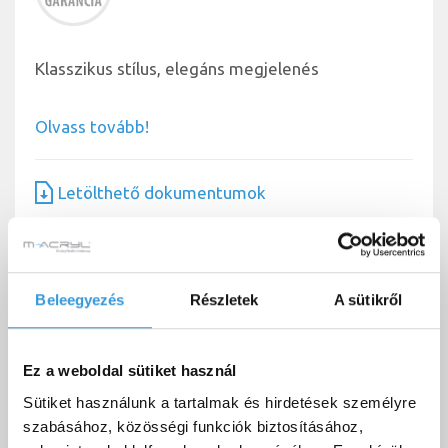
Klasszikus stílus, elegáns megjelenés
Olvass tovább!
Letölthető dokumentumok
Letölthető dokumentumok
Beleegyezés
Részletek
A sütikről
Ez a weboldal sütiket használ
Sütiket használunk a tartalmak és hirdetések személyre
Hill álló csaptelep technikai rajz
Letöltés
szabásához, közösségi funkciók biztosításához,