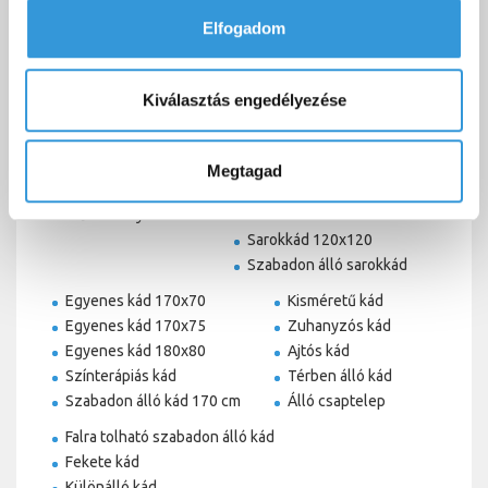
Basic csaptelep
Elfogadom
122 000 Ft-tól
Kiválasztás engedélyezése
Sarokkád
Akril kád
Asszimmetrikus kád
Hidromasszázskád
Megtagad
Szabadon álló kád
Sarokkád 140x140
Műmárvány kádak
Sarokkád 150x150
Sarokkád 120x120
Szabadon álló sarokkád
Egyenes kád 170x70
Kisméretű kád
Egyenes kád 170x75
Zuhanyzós kád
Egyenes kád 180x80
Ajtós kád
Színterápiás kád
Térben álló kád
Szabadon álló kád 170 cm
Álló csaptelep
Falra tolható szabadon álló kád
Fekete kád
Különálló kád