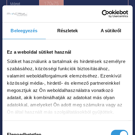
Méret
170×75

Szín

Nettó súly
52 kg
Beleegyezés
Részletek
A sütikről

Űrtartalom
220 L

Ez a weboldal sütiket használ
535 000
Ft
Sütiket használunk a tartalmak és hirdetések személyre
szabásához, közösségi funkciók biztosításához,
valamint weboldalforgalmunk elemzéséhez. Ezenkívül
Megnézem
közösségi média-, hirdető- és elemező partnereinkkel
megosztjuk az Ön weboldalhasználatra vonatkozó
adatait, akik kombinálhatják az adatokat más olyan
adatokkal, amelyeket Ön adott meg számukra vagy az
Ön által használt más szolgáltatásokból gyűjtöttek.
Hozzájárulás
Elengedhetetlen