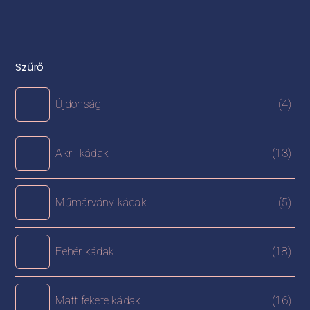
Szűrő
Újdonság
(4)
Akril kádak
(13)
Műmárvány kádak
(5)
Fehér kádak
(18)
Matt fekete kádak
(16)