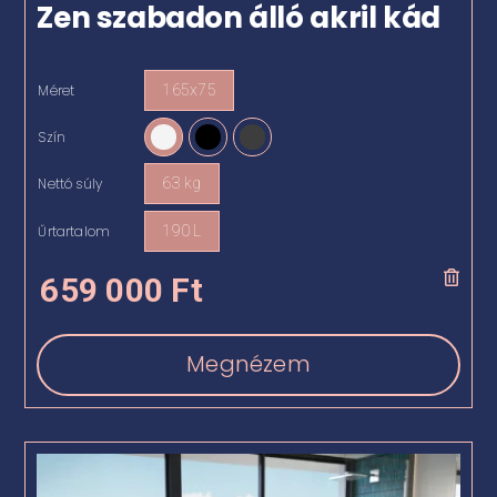
Zen szabadon álló akril kád
Méret
165x75

Szín

Nettó súly
63 kg

Űrtartalom
190 L

659 000
Ft
Megnézem