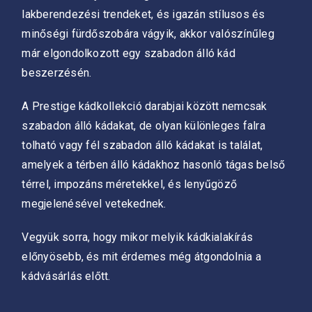
lakberendezési trendeket, és igazán stílusos és
minőségi fürdőszobára vágyik, akkor valószínűleg
már elgondolkozott egy szabadon álló kád
beszerzésén.
A Prestige kádkollekció darabjai között nemcsak
szabadon álló kádakat, de olyan különleges falra
tolható vagy fél szabadon álló kádakat is találat,
amelyek a térben álló kádakhoz hasonló tágas belső
térrel, impozáns méretekkel, és lenyűgöző
megjelenésével vetekednek.
Vegyük sorra, hogy mikor melyik kádkialakírás
előnyösebb, és mit érdemes még átgondolnia a
kádvásárlás előtt.