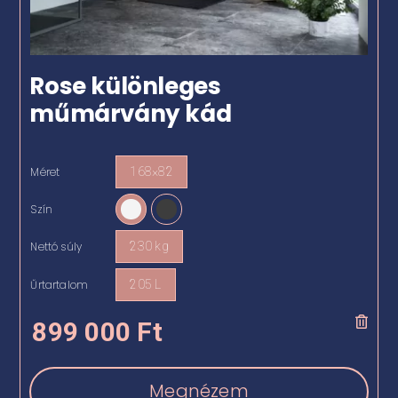
Rose különleges
műmárvány kád
Méret
168×82

Szín

Nettó súly
230 kg

Űrtartalom
205 L

899 000
Ft
Megnézem