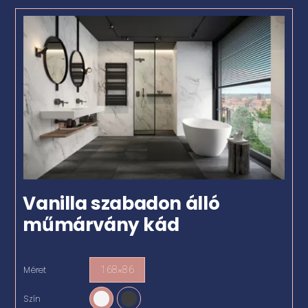
Vanilla szabadon álló
műmárvány kád
Méret
168×86

Szín
