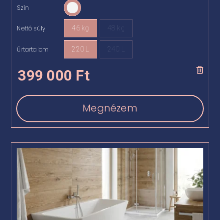
Szín

Nettó súly
46 kg
48 kg

Űrtartalom
220 L
240 L

399 000
Ft
Megnézem