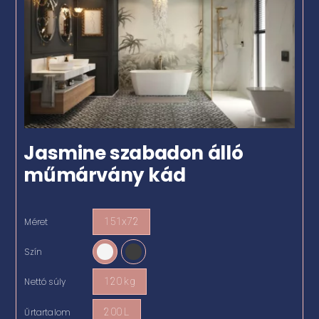
Jasmine szabadon álló
műmárvány kád
Méret
151x72

Szín

Nettó súly
120 kg

Űrtartalom
200 L
