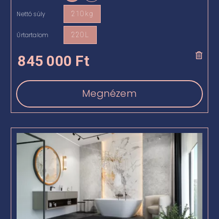
Nettó súly
210 kg

Űrtartalom
220 L

845 000
Ft
Megnézem