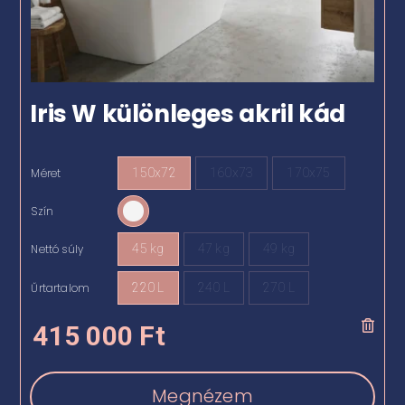
Iris W különleges akril kád
Méret
150x72
160x73
170x75

Szín

Nettó súly
45 kg
47 kg
49 kg

Űrtartalom
220 L
240 L
270 L

415 000
Ft
Megnézem