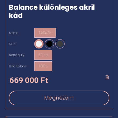
Balance különleges akril
kád
Méret
160x75

Szín

Nettó súly
51 kg

Űrtartalom
180 L

669 000
Ft
Megnézem