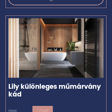
Lily különleges műmárvány
kád
Méret
175×82