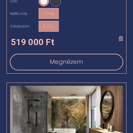
Szín

Nettó súly
70 kg

Űrtartalom
210 L

519 000
Ft
Megnézem