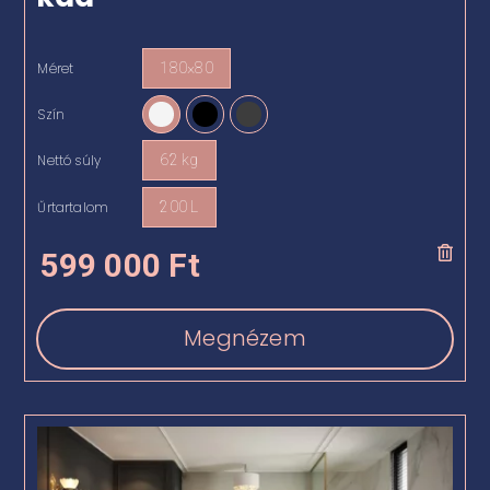
Méret
180×80

Szín

Nettó súly
62 kg

Űrtartalom
200 L

599 000
Ft
Megnézem