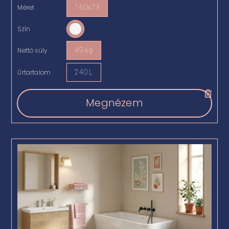
Méret
160x73

Szín

Nettó súly
49 kg

Űrtartalom
240 L

Megnézem