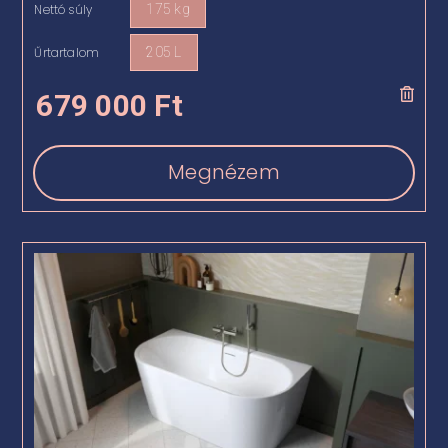
Nettó súly
175 kg

Űrtartalom
205 L

679 000
Ft
Megnézem