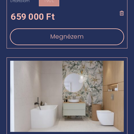
Űrtartalom
190 L

659 000
Ft
Megnézem