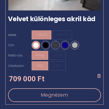
Velvet különleges akril kád
Méret
150x75
160x75

Szín

Nettó súly
49 kg
51 kg

Űrtartalom
180 L
200 L

709 000
Ft
Megnézem