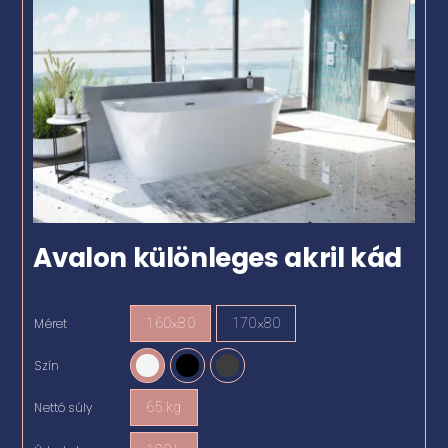
Avalon különleges akril kád
Méret
160×80
170×80

Szín

Nettó súly
65 kg
