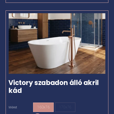
Victory szabadon álló akril
kád
Méret
160x76
170x76
