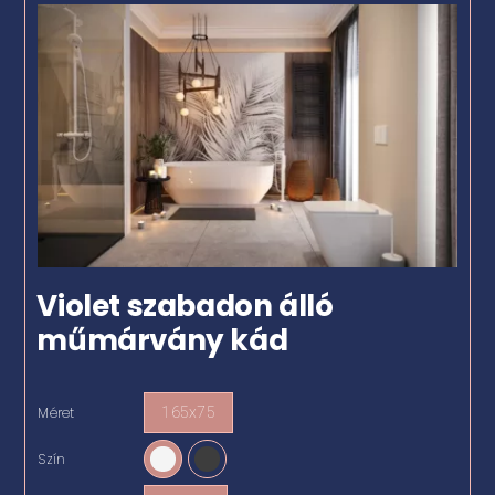
Violet szabadon álló
műmárvány kád
Méret
165x75

Szín
