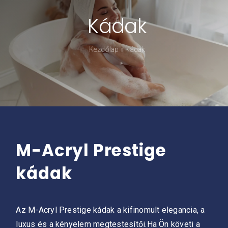
Kádak
Kádpróba
Kezdőlap
»
Kádak
Prestige-ről
Kapcsolat
M-Acryl Prestige
kádak
Az M-Acryl Prestige kádak a kifinomult elegancia, a
luxus és a kényelem megtestesítői.Ha Ön követi a