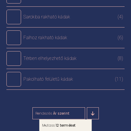
Sarokba rakható kádak
(4)
Falhoz rakható kádak
(6)
Térben elhelyezhető kádak
(8)
Pakolható felületű kádak
(11)
Rendezés
Ár szerint
Mutass
12 terméket