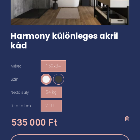
Harmony különleges akril
kád
Méret
159×84

Szín

Nettó súly
54 kg

Űrtartalom
210 L

535 000
Ft