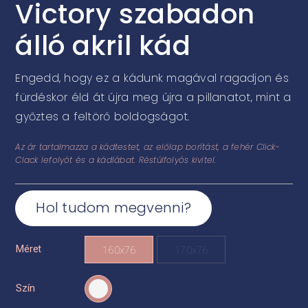
Victory szabadon
álló akril kád
Engedd, hogy ez a kádunk magával ragadjon és
fürdéskor éld át újra meg újra a pillanatot, mint a
győztes a feltörő boldogságot.
Az ár tartalmazza a kádtestet, az előlap borítást, a fehér Click-
Clack lefolyót és a kádlábat. Réstúlfolyós kivitel.
Hol tudom megvenni?
Méret

160x76
170x76
Szín
