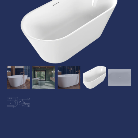
Kádpróba
Prestige-ről
Kapcsolat