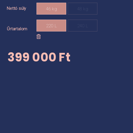
Nettó súly

46 kg
48 kg

220 L
240 L
Űrtartalom
399 000
Ft