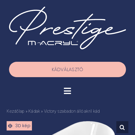
Kihagyás
KÁDVÁLASZTÓ
Toggle
Navigation
Termékek
Kezdőlap
»
Kádak
»
Victory szabadon álló akril kád
3D kép
Házhoz szállítás