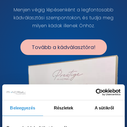
Menjen végig lépésenként a legfontosabb
kádválasztási szempontokon, és tudja meg
milyen kádak illenek Önhöz.
Tovább a kádválasztóra!
Beleegyezés
Részletek
A sütikről