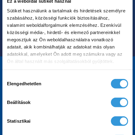
Ez a weboldal sütiket használ
Sütiket használunk a tartalmak és hirdetések személyre
szabásához, közösségi funkciók biztosításához,
valamint weboldalforgalmunk elemzéséhez. Ezenkívül
közösségi média-, hirdető- és elemező partnereinkkel
megosztjuk az Ön weboldalhasználatra vonatkozó
adatait, akik kombinálhatják az adatokat más olyan
adatokkal, amelyeket Ön adott meg számukra vagy az
Ön által használt más szolgáltatásokból gyűjtöttek.
Hozzájárulás
Gyakran ismételt
Elengedhetetlen
kiválasztása
kérdések
Beállítások
Statisztikai
A Prestige kádak milyen színű
előlapokkal választhatóak?