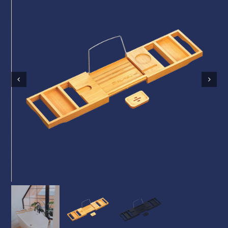
Kádpróba
Prestige-ről
Kapcsolat