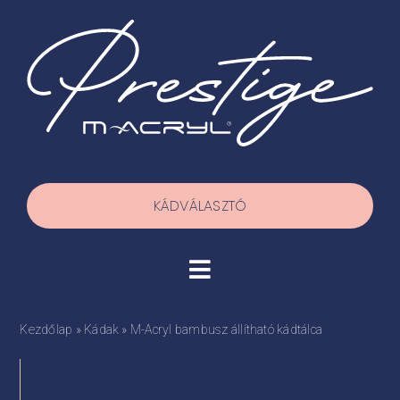
Kihagyás
KÁDVÁLASZTÓ
Toggle
Navigation
Termékek
Kezdőlap
»
Kádak
»
M-Acryl bambusz állítható kádtálca
Házhoz szállítás