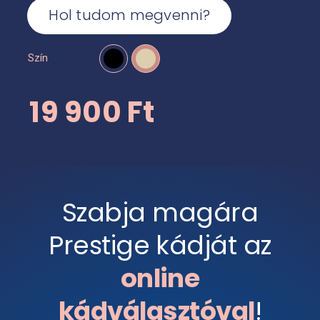
Hol tudom megvenni?
Szín

19 900
Ft
Szabja magára
Prestige kádját az
online
kádválasztóval
!