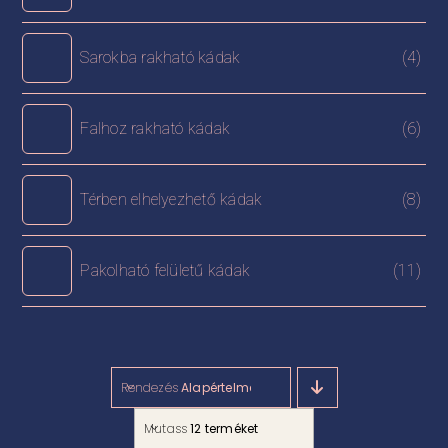
Sarokba rakható kádak
(4)
Falhoz rakható kádak
(6)
Térben elhelyezhető kádak
(8)
Pakolható felületű kádak
(11)
Rendezés
Alapértelmezett rendezés
Mutass
12 terméket