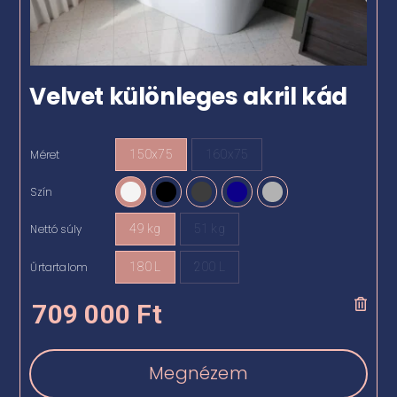
Velvet különleges akril kád
Méret
150x75
160x75

Szín

Nettó súly
49 kg
51 kg

Űrtartalom
180 L
200 L

709 000
Ft
Megnézem