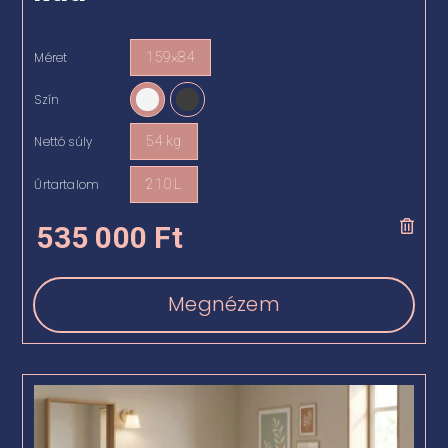
Méret
159×84

Szín

Nettó súly
54 kg

Űrtartalom
210 L

535 000
Ft
Megnézem