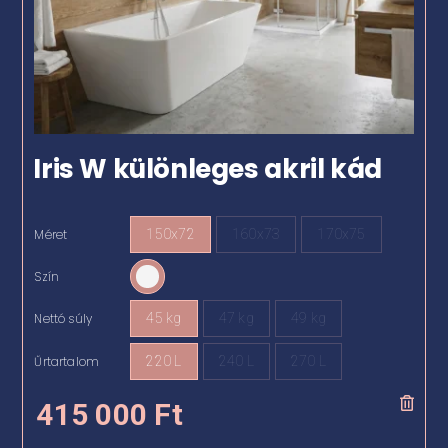
Iris W különleges akril kád
Méret
150x72
160x73
170x75

Szín

Nettó súly
45 kg
47 kg
49 kg

Űrtartalom
220 L
240 L
270 L

415 000
Ft