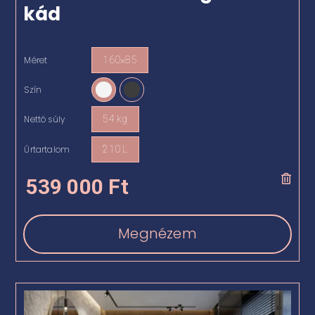
kád
Méret
160×85

Szín

Nettó súly
54 kg

Űrtartalom
210 L

539 000
Ft
Megnézem