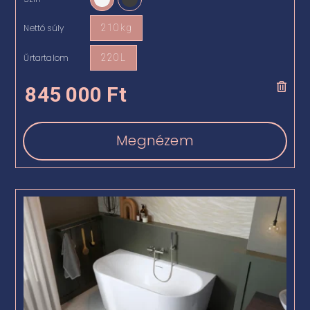

Nettó súly
210 kg

Űrtartalom
220 L

845 000
Ft
Megnézem