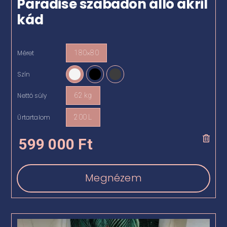
Paradise szabadon álló akril
kád
Méret
180×80

Szín

Nettó súly
62 kg

Űrtartalom
200 L

599 000
Ft
Megnézem