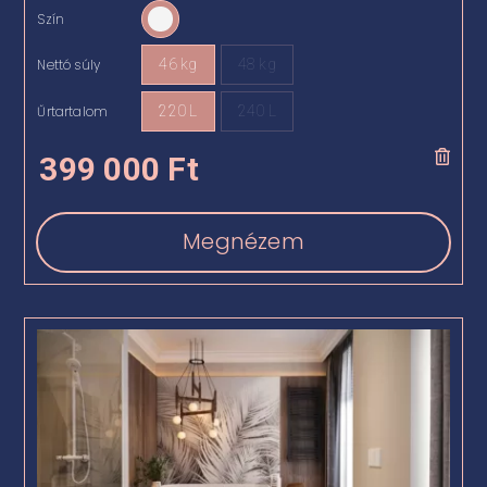
Szín

Nettó súly
46 kg
48 kg

Űrtartalom
220 L
240 L

399 000
Ft
Megnézem