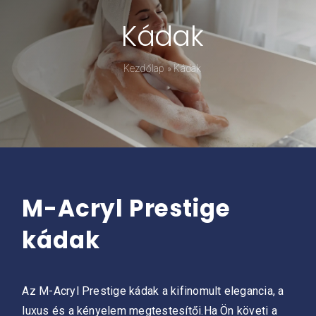
Kádak
Kádpróba
Kezdőlap
»
Kádak
Prestige-ről
Kapcsolat
M-Acryl Prestige
kádak
Az M-Acryl Prestige kádak a kifinomult elegancia, a
luxus és a kényelem megtestesítői.Ha Ön követi a