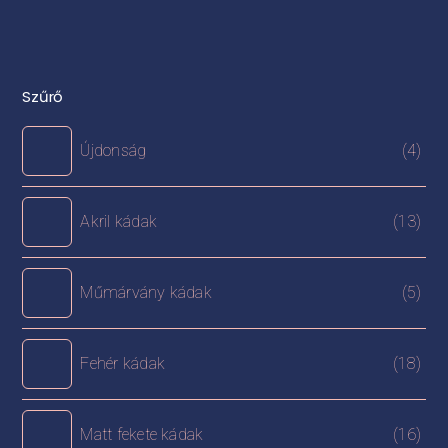
Szűrő
Újdonság
(4)
Akril kádak
(13)
Műmárvány kádak
(5)
Fehér kádak
(18)
Matt fekete kádak
(16)