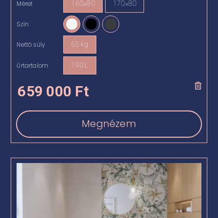
Méret
160×80
170×80

Szín

Nettó súly
65 kg

Űrtartalom
190 L

659 000
Ft
Megnézem