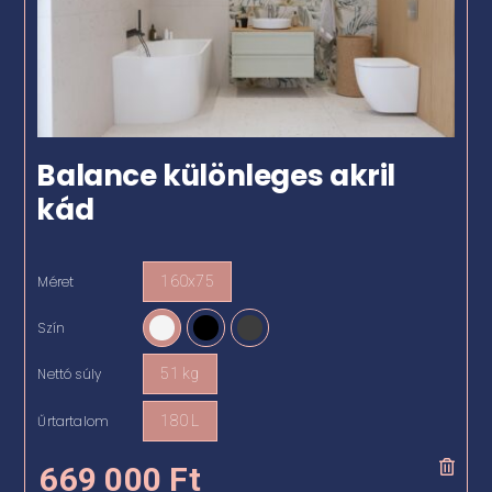
Balance különleges akril
kád
Méret
160x75

Szín

Nettó súly
51 kg

Űrtartalom
180 L

669 000
Ft