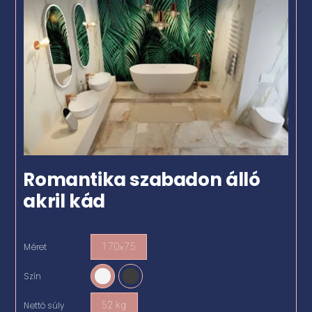
Romantika szabadon álló
akril kád
Méret
170×75

Szín

Nettó súly
52 kg
