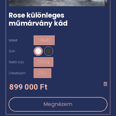
Rose különleges
műmárvány kád
Méret
168×82

Szín

Nettó súly
230 kg

Űrtartalom
205 L

899 000
Ft
Megnézem