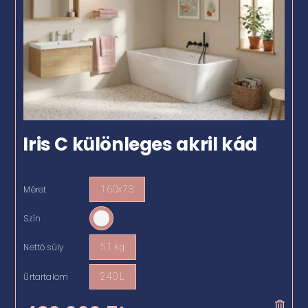
Iris C különleges akril kád
Méret
160x73

Szín

Nettó súly
51 kg

Űrtartalom
240 L
