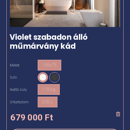
Violet szabadon álló
műmárvány kád
Méret
165x75

Szín

Nettó súly
175 kg

Űrtartalom
205 L

679 000
Ft