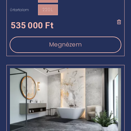
Űrtartalom
220 L

535 000
Ft
Megnézem