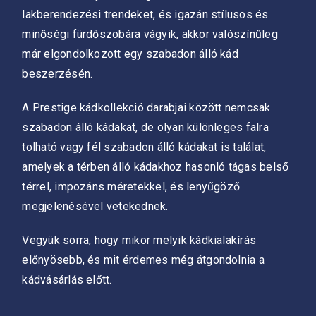
lakberendezési trendeket, és igazán stílusos és
minőségi fürdőszobára vágyik, akkor valószínűleg
már elgondolkozott egy szabadon álló kád
beszerzésén.
A Prestige kádkollekció darabjai között nemcsak
szabadon álló kádakat, de olyan különleges falra
tolható vagy fél szabadon álló kádakat is találat,
amelyek a térben álló kádakhoz hasonló tágas belső
térrel, impozáns méretekkel, és lenyűgöző
megjelenésével vetekednek.
Vegyük sorra, hogy mikor melyik kádkialakírás
előnyösebb, és mit érdemes még átgondolnia a
kádvásárlás előtt.