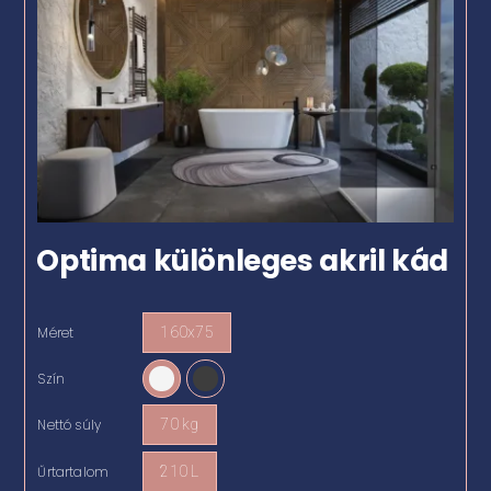
Optima különleges akril kád
Méret
160x75

Szín

Nettó súly
70 kg

Űrtartalom
210 L
