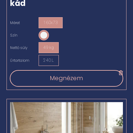
kád
Méret
160x73

Szín

Nettó súly
49 kg

Űrtartalom
240 L

Megnézem