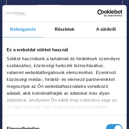
Méret
151x72

Szín

Beleegyezés
Részletek
A sütikről
Nettó súly
120 kg

Űrtartalom
200 L

Ez a weboldal sütiket használ
Sütiket használunk a tartalmak és hirdetések személyre
639 000
Ft
szabásához, közösségi funkciók biztosításához,
valamint weboldalforgalmunk elemzéséhez. Ezenkívül
közösségi média-, hirdető- és elemező partnereinkkel
Megnézem
megosztjuk az Ön weboldalhasználatra vonatkozó
adatait, akik kombinálhatják az adatokat más olyan
adatokkal, amelyeket Ön adott meg számukra vagy az
Ön által használt más szolgáltatásokból gyűjtöttek.
Hozzájárulás
Elengedhetetlen