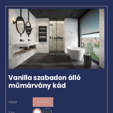
Vanilla szabadon álló
műmárvány kád
Méret
168×86

Szín