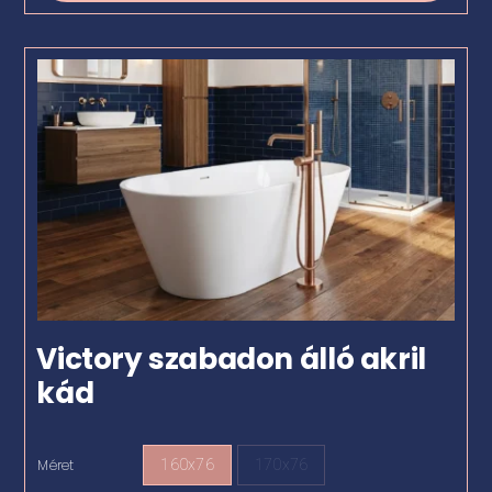
Victory szabadon álló akril
kád
Méret
160x76
170x76
