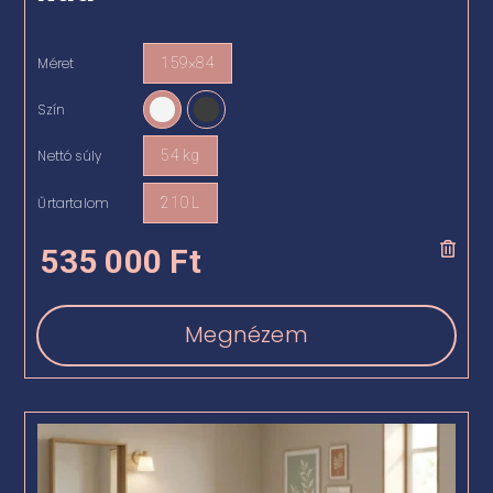
Méret
159×84

Szín

Nettó súly
54 kg

Űrtartalom
210 L

535 000
Ft
Megnézem