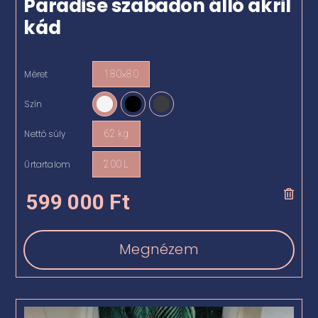
Paradise szabadon álló akril
kád
Méret
180×80

Szín

Nettó súly
62 kg

Űrtartalom
200 L

599 000
Ft
Megnézem