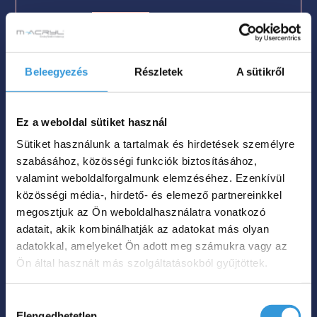
Méret
151x72

Szín

Beleegyezés
Részletek
A sütikről
Nettó súly
120 kg

Űrtartalom
200 L

Ez a weboldal sütiket használ
Sütiket használunk a tartalmak és hirdetések személyre
639 000
Ft
szabásához, közösségi funkciók biztosításához,
valamint weboldalforgalmunk elemzéséhez. Ezenkívül
közösségi média-, hirdető- és elemező partnereinkkel
Megnézem
megosztjuk az Ön weboldalhasználatra vonatkozó
adatait, akik kombinálhatják az adatokat más olyan
adatokkal, amelyeket Ön adott meg számukra vagy az
Ön által használt más szolgáltatásokból gyűjtöttek.
Hozzájárulás
Elengedhetetlen