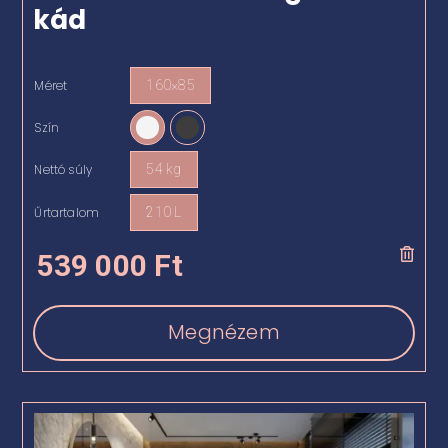
kád
Méret
160×85

Szín

Nettó súly
54 kg

Űrtartalom
210 L

539 000
Ft
Megnézem