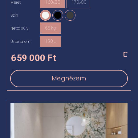
Méret
160×80
170×80

Szín

Nettó súly
65 kg

Űrtartalom
190 L

659 000
Ft
Megnézem