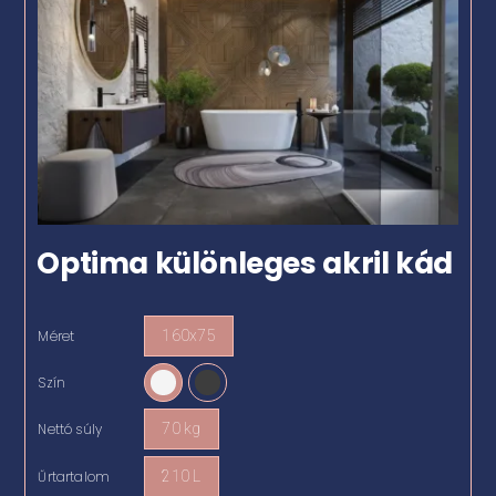
Optima különleges akril kád
Méret
160x75

Szín

Nettó súly
70 kg

Űrtartalom
210 L
