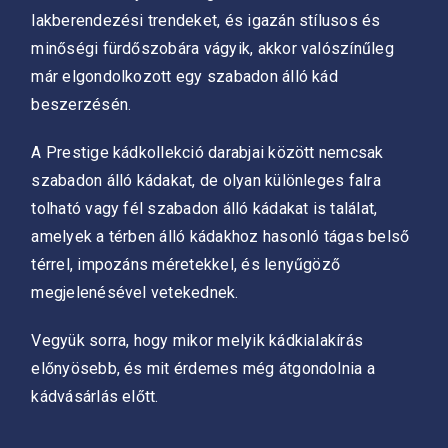
lakberendezési trendeket, és igazán stílusos és
minőségi fürdőszobára vágyik, akkor valószínűleg
már elgondolkozott egy szabadon álló kád
beszerzésén.
A Prestige kádkollekció darabjai között nemcsak
szabadon álló kádakat, de olyan különleges falra
tolható vagy fél szabadon álló kádakat is találat,
amelyek a térben álló kádakhoz hasonló tágas belső
térrel, impozáns méretekkel, és lenyűgöző
megjelenésével vetekednek.
Vegyük sorra, hogy mikor melyik kádkialakírás
előnyösebb, és mit érdemes még átgondolnia a
kádvásárlás előtt.