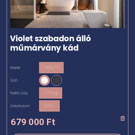
Violet szabadon álló
műmárvány kád
Méret
165x75

Szín

Nettó súly
175 kg

Űrtartalom
205 L

679 000
Ft