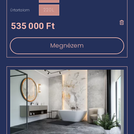
Űrtartalom
220 L

535 000
Ft
Megnézem