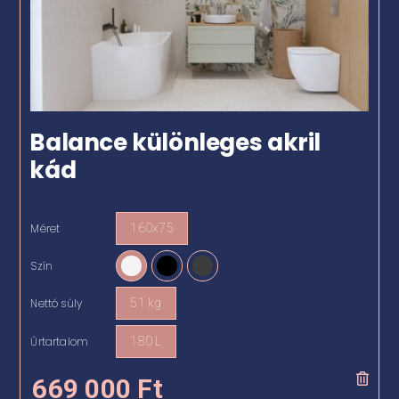
Balance különleges akril
kád
Méret
160x75

Szín

Nettó súly
51 kg

Űrtartalom
180 L

669 000
Ft