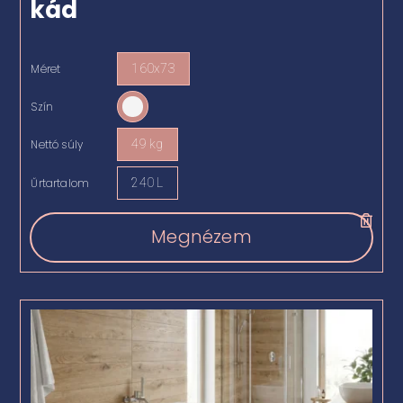
kád
Méret
160x73

Szín

Nettó súly
49 kg

Űrtartalom
240 L

Megnézem