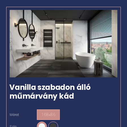
Vanilla szabadon álló
műmárvány kád
Méret
168×86

Szín