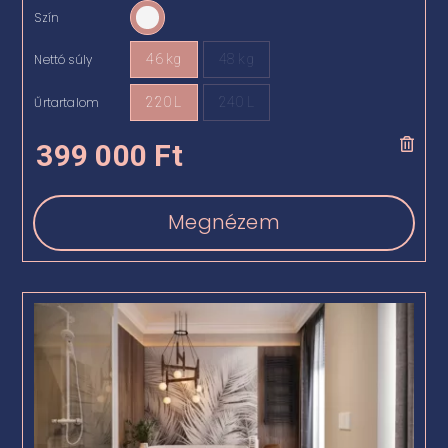
Szín

Nettó súly
46 kg
48 kg

Űrtartalom
220 L
240 L

399 000
Ft
Megnézem