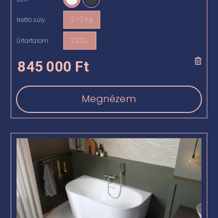

Nettó súly
210 kg

Űrtartalom
220 L

845 000
Ft
Megnézem