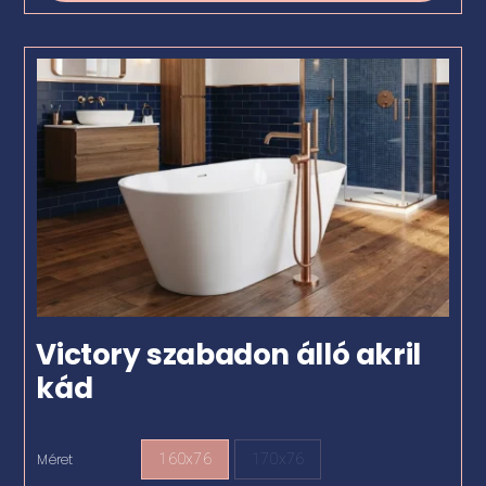
Victory szabadon álló akril
kád
Méret
160x76
170x76
