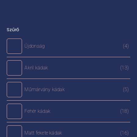
Szűrő
Újdonság
(4)
Akril kádak
(13)
Műmárvány kádak
(5)
Fehér kádak
(18)
Matt fekete kádak
(16)