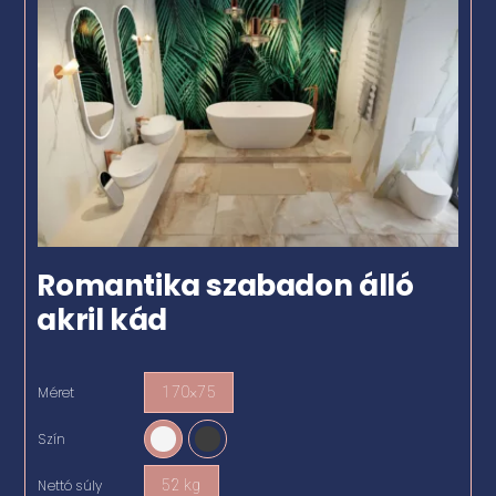
Romantika szabadon álló
akril kád
Méret
170×75

Szín

Nettó súly
52 kg
