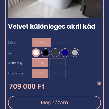
Velvet különleges akril kád
Méret
150x75
160x75

Szín

Nettó súly
49 kg
51 kg

Űrtartalom
180 L
200 L

709 000
Ft
Megnézem