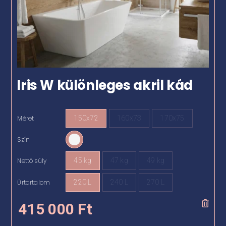
Iris W különleges akril kád
Méret
150x72
160x73
170x75

Szín

Nettó súly
45 kg
47 kg
49 kg

Űrtartalom
220 L
240 L
270 L

415 000
Ft