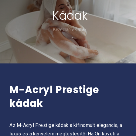
Kádak
Kádpróba
Kezdőlap
»
Kádak
Prestige-ről
Kapcsolat
M-Acryl Prestige
kádak
Az M-Acryl Prestige kádak a kifinomult elegancia, a
luxus és a kényelem megtestesítői.Ha Ön követi a