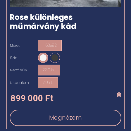
Rose különleges
műmárvány kád
Méret
168×82

Szín

Nettó súly
230 kg

Űrtartalom
205 L

899 000
Ft
Megnézem