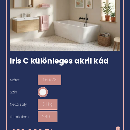
Iris C különleges akril kád
Méret
160x73

Szín

Nettó súly
51 kg

Űrtartalom
240 L
