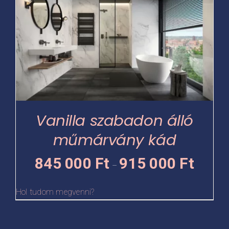
terméknek
több
variációja
van.
A
változatok
a
termékoldalon
Vanilla szabadon álló
választhatók
műmárvány kád
ki
Ártartomá
845 000
Ft
915 000
Ft
–
845
000 Ft
Hol tudom megvenni?
-
915
000 Ft