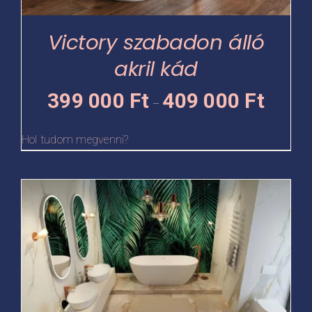
a
termékoldalon
Victory szabadon álló
választhatók
akril kád
ki
Ártartomá
399 000
Ft
409 000
Ft
–
399
000 Ft
Hol tudom megvenni?
-
409
Ennek
000 Ft
a
terméknek
több
variációja
van.
A