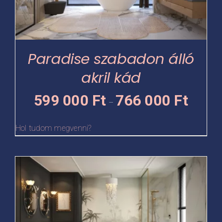
A
változatok
a
termékoldalon
Paradise szabadon álló
választhatók
akril kád
ki
Ártartomá
599 000
Ft
766 000
Ft
–
599
000 Ft
Hol tudom megvenni?
-
766
Ennek
000 Ft
a
terméknek
több
variációja