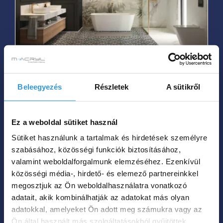
van.
A
változatok
a
termékoldalon
Jasmine szabadon álló
választhatók
Beleegyezés
Részletek
A sütikről
műmárvány kád
ki
Ártartomá
639 000
Ft
699 000
Ft
–
Ez a weboldal sütiket használ
639
000 Ft
Sütiket használunk a tartalmak és hirdetések személyre
Hol tudom megvenni?
szabásához, közösségi funkciók biztosításához,
-
valamint weboldalforgalmunk elemzéséhez. Ezenkívül
699
közösségi média-, hirdető- és elemező partnereinkkel
Ennek
000 Ft
megosztjuk az Ön weboldalhasználatra vonatkozó
a
adatait, akik kombinálhatják az adatokat más olyan
terméknek
adatokkal, amelyeket Ön adott meg számukra vagy az
több
Ön által használt más szolgáltatásokból gyűjtöttek.