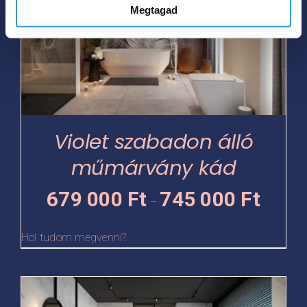
Megtagad
több
variációja
van.
A
változatok
a
termékoldalon
Violet szabadon álló
választhatók
műmárvány kád
ki
Ártartomá
679 000
Ft
745 000
Ft
–
679
000 Ft
Hol tudom megvenni?
-
745
Ennek
000 Ft
a