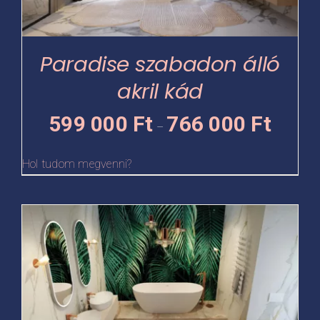
változatok
a
termékoldalon
Paradise szabadon álló
választhatók
akril kád
ki
Ártartomá
599 000
Ft
766 000
Ft
–
599
000 Ft
Hol tudom megvenni?
-
766
Ennek
000 Ft
a
terméknek
több
variációja
van.