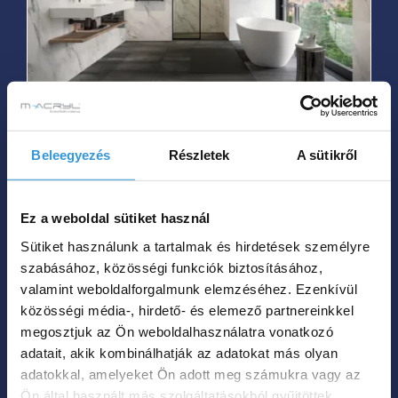
van.
A
változatok
a
termékoldalon
Vanilla szabadon álló
választhatók
műmárvány kád
Beleegyezés
Részletek
A sütikről
ki
Ártartomá
845 000
Ft
915 000
Ft
–
845
Ez a weboldal sütiket használ
000 Ft
Sütiket használunk a tartalmak és hirdetések személyre
Hol tudom megvenni?
szabásához, közösségi funkciók biztosításához,
-
valamint weboldalforgalmunk elemzéséhez. Ezenkívül
915
közösségi média-, hirdető- és elemező partnereinkkel
Ennek
000 Ft
megosztjuk az Ön weboldalhasználatra vonatkozó
a
adatait, akik kombinálhatják az adatokat más olyan
terméknek
adatokkal, amelyeket Ön adott meg számukra vagy az
több
Ön által használt más szolgáltatásokból gyűjtöttek.