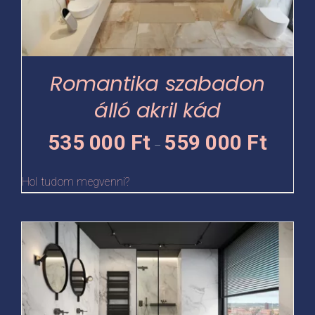
A
változatok
a
termékoldalon
Romantika szabadon
választhatók
álló akril kád
ki
Ártartomá
535 000
Ft
559 000
Ft
–
535
000 Ft
Hol tudom megvenni?
-
559
Ennek
000 Ft
a
terméknek
több
variációja