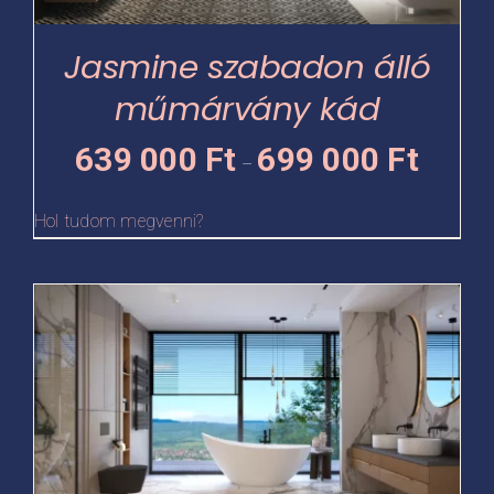
a
termékoldalon
Jasmine szabadon álló
választhatók
műmárvány kád
ki
Ártartomá
639 000
Ft
699 000
Ft
–
639
000 Ft
Hol tudom megvenni?
-
699
Ennek
000 Ft
a
terméknek
több
variációja
van.
A