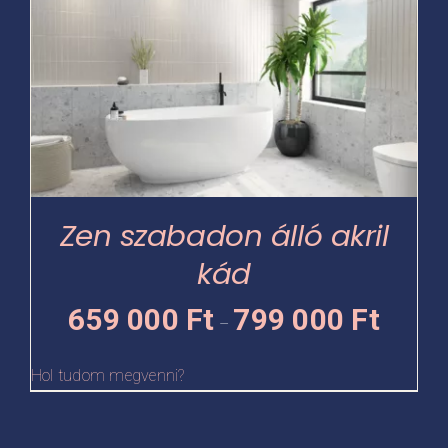
terméknek
több
variációja
van.
A
változatok
a
termékoldalon
Zen szabadon álló akril
választhatók
kád
ki
Ártartomá
659 000
Ft
799 000
Ft
–
659
000 Ft
Hol tudom megvenni?
-
799
000 Ft