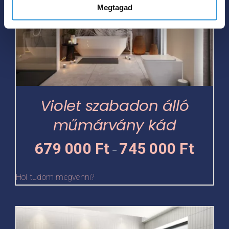
Megtagad
több
variációja
van.
A
változatok
a
termékoldalon
Violet szabadon álló
választhatók
műmárvány kád
ki
Ártartomá
679 000
Ft
745 000
Ft
–
679
000 Ft
Hol tudom megvenni?
-
745
Ennek
000 Ft
a