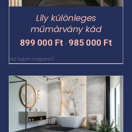
a
termékoldalon
Lily különleges
választhatók
műmárvány kád
ki
Ártartomá
899 000
Ft
985 000
Ft
–
899
000 Ft
Hol tudom megvenni?
-
985
Ennek
000 Ft
a
terméknek
több
variációja
van.
A