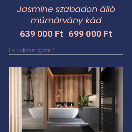
termékoldalon
Jasmine szabadon álló
választhatók
műmárvány kád
ki
Ártartomá
639 000
Ft
699 000
Ft
–
639
000 Ft
Hol tudom megvenni?
-
699
Ennek
000 Ft
a
terméknek
több
variációja
van.
A
változatok