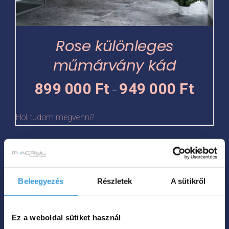
változatok
a
termékoldalon
Rose különleges
választhatók
műmárvány kád
ki
Ártartomá
899 000
Ft
949 000
Ft
–
899
000 Ft
Hol tudom megvenni?
-
949
Ennek
000 Ft
a
Beleegyezés
Részletek
A sütikről
terméknek
több
variációja
Ez a weboldal sütiket használ
van.