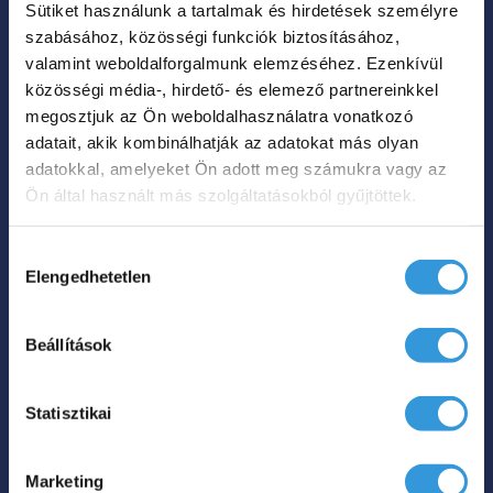
Sütiket használunk a tartalmak és hirdetések személyre
A
szabásához, közösségi funkciók biztosításához,
változatok
valamint weboldalforgalmunk elemzéséhez. Ezenkívül
a
közösségi média-, hirdető- és elemező partnereinkkel
termékoldalon
megosztjuk az Ön weboldalhasználatra vonatkozó
Vanilla szabadon álló
adatait, akik kombinálhatják az adatokat más olyan
választhatók
műmárvány kád
adatokkal, amelyeket Ön adott meg számukra vagy az
ki
Ön által használt más szolgáltatásokból gyűjtöttek.
Ártartomá
845 000
Ft
915 000
Ft
–
845
Hozzájárulás
000 Ft
Elengedhetetlen
kiválasztása
Hol tudom megvenni?
-
915
Beállítások
Ennek
000 Ft
a
Statisztikai
terméknek
több
Marketing
variációja