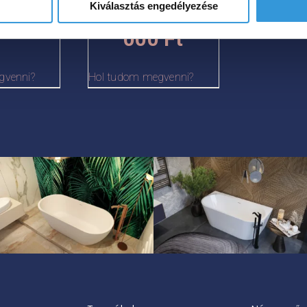
699
0
Ft
–
Kiválasztás engedélyezése
899
Ártartomány:
000
Ft
000 Ft
639
-
000 Ft
985
gvenni?
Hol tudom megvenni?
-
000 Ft
699
000 Ft