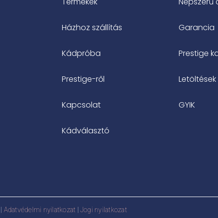
Termékek
Népszerű 
Házhoz szállítás
Garancia
Kádpróba
Prestige k
Prestige-ről
Letöltések
Kapcsolat
GYIK
Kádválasztó
|
Adatvédelmi nyilatkozat
|
Jogi nyilatkozat