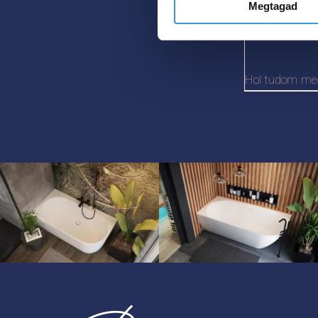
00
Megtagad
Hol tudom me