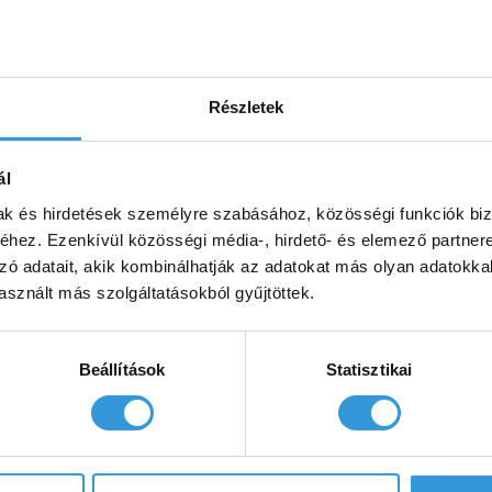
000 Ft
Ennek
000 Ft
a
HOL TUDOM
ENNEK
GVENNI?
/
terméknek
A
RÉSZLETEK
Részletek
több
TERMÉKNEK
TÖBB
variációja
VARIÁCIÓJA
ly
Jasmine
van.
VAN.
ál
A
A
mak és hirdetések személyre szabásához, közösségi funkciók biz
nleges
szabadon
VÁLTOZATOK
változatok
A
hez. Ezenkívül közösségi média-, hirdető- és elemező partner
TERMÉKOLDALON
árvány
álló
a
zó adatait, akik kombinálhatják az adatokat más olyan adatokka
VÁLASZTHATÓK
sznált más szolgáltatásokból gyűjtöttek.
termékoldalon
KI
ád
műmárvány
választhatók
ki
kád
Beállítások
Statisztikai
000
Ft
639 000
Ft
85
Ártartomány: