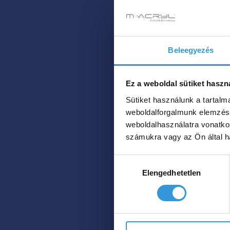
Ennek
a
HOL TUDOM
ENNEK
MEGVENNI?
ME
/
terméknek
A
RÉSZLETEK
Beleegyezés
több
TERMÉKNEK
TÖBB
variációja
VARIÁCIÓJA
Li
van.
VAN.
Ez a weboldal sütiket haszn
A
A
Sütiket használunk a tartal
külö
VÁLTOZATOK
változatok
A
weboldalforgalmunk elemzésé
TERMÉKOLDALON
műm
a
weboldalhasználatra vonatko
VÁLASZTHATÓK
számukra vagy az Ön által ha
termékoldalon
KI
k
választhatók
Hozzájárulás
ki
Elengedhetetlen
kiválasztása
899 
9
–