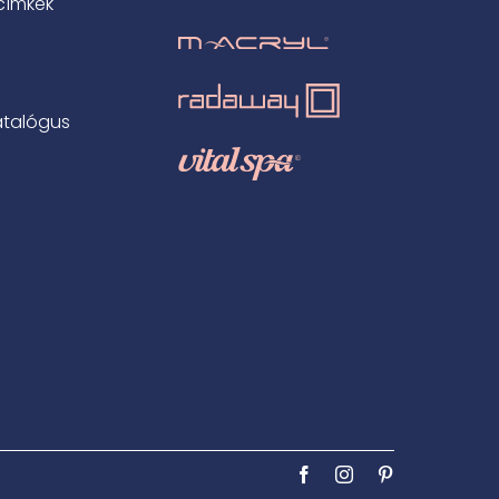
címkék
atalógus