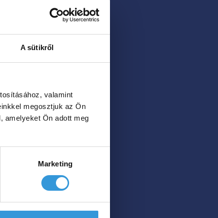
A sütikről
tosításához, valamint
einkkel megosztjuk az Ön
l, amelyeket Ön adott meg
Marketing