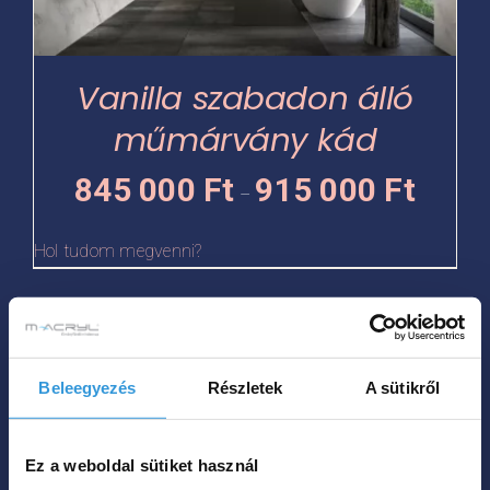
változatok
a
termékoldalon
Vanilla szabadon álló
választhatók
műmárvány kád
ki
Ártartomá
845 000
Ft
915 000
Ft
–
845
000 Ft
Hol tudom megvenni?
-
915
Ennek
000 Ft
a
Beleegyezés
Részletek
A sütikről
terméknek
több
variációja
Ez a weboldal sütiket használ
van.