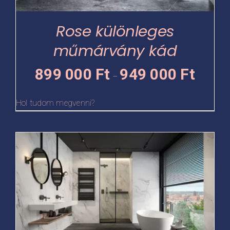
a
termékoldalon
Rose különleges
választhatók
műmárvány kád
ki
Ártartomá
899 000
Ft
949 000
Ft
–
899
000 Ft
Hol tudom megvenni?
-
949
Ennek
000 Ft
a
terméknek
több
variációja
van.
A