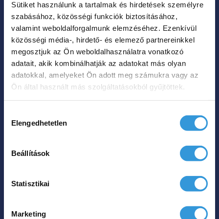
Sütiket használunk a tartalmak és hirdetések személyre
A
szabásához, közösségi funkciók biztosításához,
változatok
valamint weboldalforgalmunk elemzéséhez. Ezenkívül
a
közösségi média-, hirdető- és elemező partnereinkkel
termékoldalon
megosztjuk az Ön weboldalhasználatra vonatkozó
Violet szabadon álló
adatait, akik kombinálhatják az adatokat más olyan
választhatók
műmárvány kád
adatokkal, amelyeket Ön adott meg számukra vagy az
ki
Ön által használt más szolgáltatásokból gyűjtöttek.
Ártartomá
679 000
Ft
745 000
Ft
–
679
Hozzájárulás
000 Ft
Elengedhetetlen
kiválasztása
Hol tudom megvenni?
-
745
Beállítások
Ennek
000 Ft
a
Statisztikai
terméknek
több
Marketing
variációja