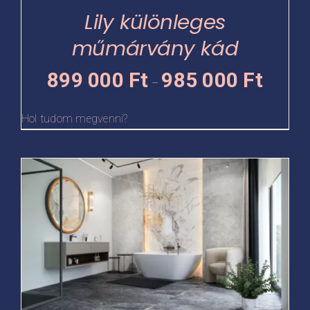
termékoldalon
Lily különleges
választhatók
műmárvány kád
ki
Ártartomá
899 000
Ft
985 000
Ft
–
899
000 Ft
Hol tudom megvenni?
-
985
Ennek
000 Ft
a
terméknek
több
variációja
van.
A
változatok