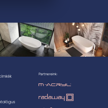
Partnereink:
címkék
atalógus