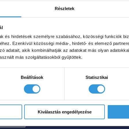
Részletek
ly
ál
nleges
mak és hirdetések személyre szabásához, közösségi funkciók biz
hez. Ezenkívül közösségi média-, hirdető- és elemező partner
árvány
zó adatait, akik kombinálhatják az adatokat más olyan adatokka
ád
sznált más szolgáltatásokból gyűjtöttek.
000
Ft
Beállítások
Statisztikai
85
Ártartomány:
0
Ft
899
Kiválasztás engedélyezése
000 Ft
gvenni?
-