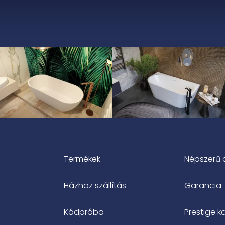
985
000 Ft
Termékek
Népszerű 
Házhoz szállítás
Garancia
Kádpróba
Prestige k