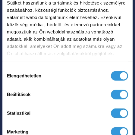
Sütiket használunk a tartalmak és hirdetések személyre
A
szabásához, közösségi funkciók biztosításához,
változatok
valamint weboldalforgalmunk elemzéséhez. Ezenkívül
a
közösségi média-, hirdető- és elemező partnereinkkel
termékoldalon
megosztjuk az Ön weboldalhasználatra vonatkozó
Vanilla szabadon álló
adatait, akik kombinálhatják az adatokat más olyan
választhatók
műmárvány kád
adatokkal, amelyeket Ön adott meg számukra vagy az
ki
Ön által használt más szolgáltatásokból gyűjtöttek.
Ártartomá
845 000
Ft
915 000
Ft
–
845
Hozzájárulás
000 Ft
Elengedhetetlen
kiválasztása
Hol tudom megvenni?
-
915
Beállítások
Ennek
000 Ft
a
Statisztikai
terméknek
több
Marketing
variációja