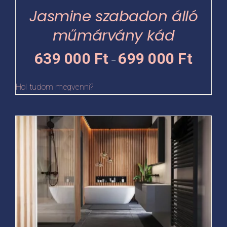
termékoldalon
Jasmine szabadon álló
választhatók
műmárvány kád
ki
Ártartomá
639 000
Ft
699 000
Ft
–
639
000 Ft
Hol tudom megvenni?
-
699
Ennek
000 Ft
a
terméknek
több
variációja
van.
A
változatok