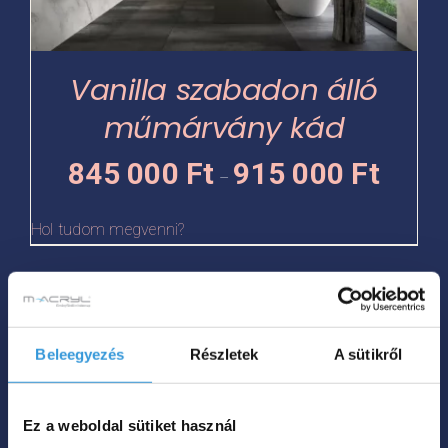
változatok
a
termékoldalon
Vanilla szabadon álló
választhatók
műmárvány kád
ki
Ártartomá
845 000
Ft
915 000
Ft
–
845
000 Ft
Hol tudom megvenni?
-
915
Ennek
000 Ft
a
Beleegyezés
Részletek
A sütikről
terméknek
több
variációja
Ez a weboldal sütiket használ
van.