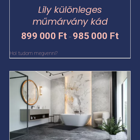
termékoldalon
Lily különleges
választhatók
műmárvány kád
ki
Ártartomá
899 000
Ft
985 000
Ft
–
899
000 Ft
Hol tudom megvenni?
-
985
Ennek
000 Ft
a
terméknek
több
variációja
van.
A
változatok