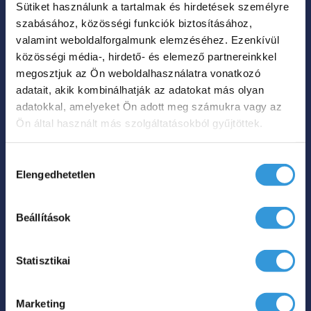
Sütiket használunk a tartalmak és hirdetések személyre
A
szabásához, közösségi funkciók biztosításához,
változatok
valamint weboldalforgalmunk elemzéséhez. Ezenkívül
a
közösségi média-, hirdető- és elemező partnereinkkel
termékoldalon
megosztjuk az Ön weboldalhasználatra vonatkozó
Violet szabadon álló
adatait, akik kombinálhatják az adatokat más olyan
választhatók
műmárvány kád
adatokkal, amelyeket Ön adott meg számukra vagy az
ki
Ön által használt más szolgáltatásokból gyűjtöttek.
Ártartomá
679 000
Ft
745 000
Ft
–
679
Hozzájárulás
000 Ft
Elengedhetetlen
kiválasztása
Hol tudom megvenni?
-
745
Beállítások
Ennek
000 Ft
a
Statisztikai
terméknek
több
Marketing
variációja