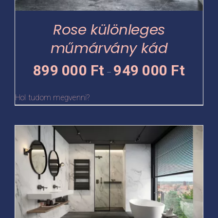
a
termékoldalon
Rose különleges
választhatók
műmárvány kád
ki
Ártartomá
899 000
Ft
949 000
Ft
–
899
000 Ft
Hol tudom megvenni?
-
949
Ennek
000 Ft
a
terméknek
több
variációja
van.
A