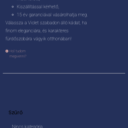
Kiszállítással kérhető,
15 év garanciával vásárolhatja meg.
Válassza a Violet szabadon álló kádat, ha
finom eleganciára, és karakteres
fürdőszobára vágyik otthonában!
Hol tudom
Ennek
megvenni?
a
terméknek
több
variációja
van.
A
változatok
Szűrő
a
termékoldalon
Nincs kategória