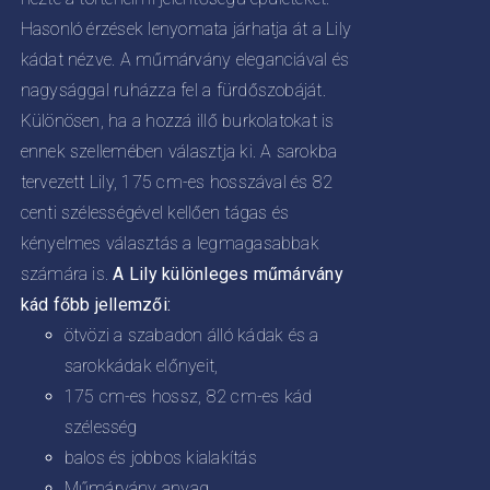
Hasonló érzések lenyomata járhatja át a Lily
kádat nézve. A műmárvány eleganciával és
nagysággal ruházza fel a fürdőszobáját.
Különösen, ha a hozzá illő burkolatokat is
ennek szellemében választja ki. A sarokba
tervezett Lily, 175 cm-es hosszával és 82
centi szélességével kellően tágas és
kényelmes választás a legmagasabbak
számára is.
A Lily különleges műmárvány
kád főbb jellemzői:
ötvözi a szabadon álló kádak és a
sarokkádak előnyeit,
175 cm-es hossz, 82 cm-es kád
szélesség
balos és jobbos kialakítás
Műmárvány anyag,