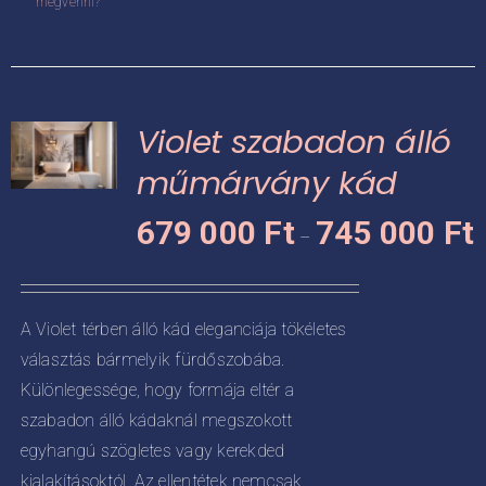
megvenni?
a
terméknek
több
variációja
Violet szabadon álló
van.
A
műmárvány kád
változatok
Á
KNEK
679 000
Ft
745 000
Ft
a
–
6
termékoldalon
CIÓJA
0
választhatók
-
ki
ZATOK
A Violet térben álló kád eleganciája tökéletes
7
választás bármelyik fürdőszobába.
KOLDALON
0
ZTHATÓK
Különlegessége, hogy formája eltér a
szabadon álló kádaknál megszokott
egyhangú szögletes vagy kerekded
kialakításoktól. Az ellentétek nemcsak