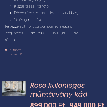
Kiszállítással kérhető,
Fényes fehér és matt fekete színekben,
15 év garanciával.
Tervezzen otthonába pompás és elegáns
megjelenésű fürdőszobát a Lily műmárvány
káddal!
Hol tudom
Ennek
megvenni?
a
terméknek
több
variációja
Rose különleges
van.
A
műmárvány kád
változatok
Á
KNEK
899 000
Ft
949 000
Ft
a
–