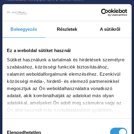
szélességben adtuk vissza. Kis különbség,
ami miatt tágasabbnak érezheti a
fürdőkádat. Fenomenális kialakítás, amit
Beleegyezés
Részletek
A sütikről
egyszerre 2 személy is élvezhet – lévén a
kád kétszemélyes.
A Rose falra tolható
szabadon álló kád főbb tulajdonságai:
Ez a weboldal sütiket használ
168x82 cm-es fürdőkád,
Sütiket használunk a tartalmak és hirdetések személyre
matt feketében és fehérben
szabásához, közösségi funkciók biztosításához,
valamint weboldalforgalmunk elemzéséhez. Ezenkívül
választható,
közösségi média-, hirdető- és elemező partnereinkkel
két személynek is kényelmes,
megosztjuk az Ön weboldalhasználatra vonatkozó
Kiszállítással kérhető,
adatait, akik kombinálhatják az adatokat más olyan
15 év garanciával vásárolhatja meg.
adatokkal, amelyeket Ön adott meg számukra vagy az
Önnek való a Rose falra tolható szabadon
Ön által használt más szolgáltatásokból gyűjtöttek.
álló kád, ha kényelmes és izgalmas
formavilágú fürdőkádat képzelt el!
Hozzájárulás
Elengedhetetlen
kiválasztása