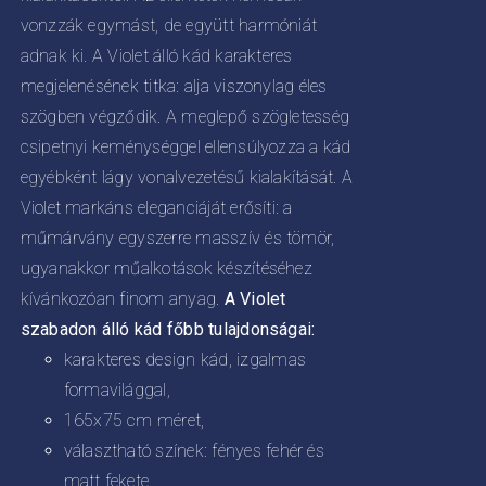
vonzzák egymást, de együtt harmóniát
adnak ki. A Violet álló kád karakteres
megjelenésének titka: alja viszonylag éles
szögben végződik. A meglepő szögletesség
csipetnyi keménységgel ellensúlyozza a kád
egyébként lágy vonalvezetésű kialakítását. A
Violet markáns eleganciáját erősíti: a
műmárvány egyszerre masszív és tömör,
ugyanakkor műalkotások készítéséhez
kívánkozóan finom anyag.
A Violet
szabadon álló kád főbb tulajdonságai:
karakteres design kád, izgalmas
formavilággal,
165x75 cm méret,
választható színek: fényes fehér és
matt fekete,