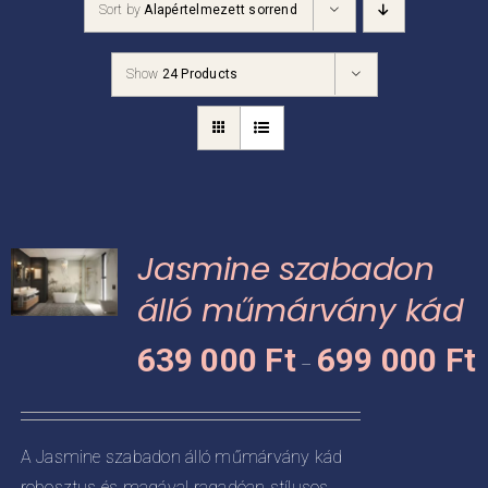
Sort by
Alapértelmezett sorrend
Kádpróba
Show
24 Products
Prestige-ről
Kapcsolat
Jasmine szabadon
álló műmárvány kád
Á
KNEK
639 000
Ft
699 000
Ft
–
6
CIÓJA
0
-
ZATOK
A Jasmine szabadon álló műmárvány kád
6
robosztus és magával ragadóan stílusos