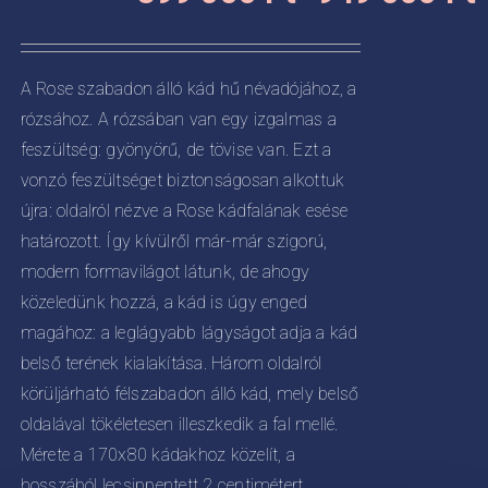
8
termékoldalon
CIÓJA
0
választhatók
-
ki
ZATOK
A Rose szabadon álló kád hű névadójához, a
9
rózsához. A rózsában van egy izgalmas a
KOLDALON
0
ZTHATÓK
feszültség: gyönyörű, de tövise van. Ezt a
vonzó feszültséget biztonságosan alkottuk
újra: oldalról nézve a Rose kádfalának esése
határozott. Így kívülről már-már szigorú,
modern formavilágot látunk, de ahogy
közeledünk hozzá, a kád is úgy enged
magához: a leglágyabb lágyságot adja a kád
belső terének kialakítása. Három oldalról
körüljárható félszabadon álló kád, mely belső
oldalával tökéletesen illeszkedik a fal mellé.
Mérete a 170x80 kádakhoz közelít, a
hosszából lecsippentett 2 centimétert