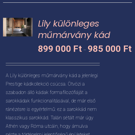
több
variációja
Lily különleges
van.
A
műmárvány kád
változatok
Á
KNEK
899 000
Ft
985 000
Ft
a
–
8
termékoldalon
CIÓJA
0
választhatók
-
ki
ZATOK
A Lily különleges műmárvány kád a jelenlegi
9
Prestige kádkollekció csúcsa. Ötvözi a
KOLDALON
0
ZTHATÓK
szabadon álló kádak formafilozófiáját a
sarokkádak funkcionalitásával, de már első
ránézésre is egyértelmű: ez a sarokkád nem
klasszikus sarokkád. Talán sétált már úgy
Athén vagy Róma utcáin, hogy ámulva
nézte a történelmi jelentőségű épületeket.