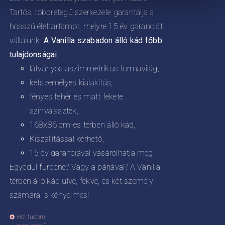
Tartós, többrétegű szerkezete garantálja a
hosszú élettartamot, melyre 15 év garanciát
vállalunk.
A Vanilla szabadon álló kád főbb
tulajdonságai:
látványos aszimmetrikus formavilág,
kétszemélyes kialakítás,
fényes fehér és matt fekete
színválaszték,
168x86 cm-es térben álló kád,
Kiszállítással kérhető,
15 év garanciával vásárolhatja meg.
Egyedül fürdene? Vagy a párjával? A Vanilla
térben álló kád ülve, fekve, és két személy
számára is kényelmes!
Hol tudom
Ennek