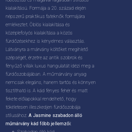
KOLDALON
0
ZTHATÓK
kialakítású. Formája a 20. század elején
népszerű praktikus fateknők formájára
emlékeztet. Öblös kialakítása és
középlefolyós kialakítása a közös
fürdőzésekhez is kényelmes választás.
Látványra a márvány költőket megihlető
szépségét, érzetre az antik szobrok és
fényűző villák luxus hangulatát idézi meg a
fürdőszobájában. A műmárvány anyag
nemcsak elegáns, hanem tartós és könnyen
tisztítható is. A kád fényes fehér és matt
fekete előlapokkal rendelhető, hogy
tökéletesen illeszkedjen fürdőszobája
stílusához.
A Jasmine szabadon álló
műmárvány kád főbb jellemzői:
Szabadon álló kád,