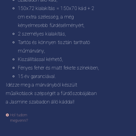
150x72 kialakítás = 150x70 kád + 2
cm extra szélesség, a még
kényelmesebb fürdésélményért,
2 személyes kialakítás,
Tartós és könnyen tisztán tartható
műmárvány,
Kiszállítással kérhető,
Fényes fehér és matt fekete színekben,
15 év garanciával.
Idézze meg a márványból készült
műalkotások szépségét a fürdőszobájában
a Jasmine szabadon álló káddal!
Hol tudom
Ennek
megvenni?
a
terméknek