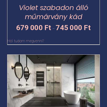
termékoldalon
Violet szabadon álló
választhatók
műmárvány kád
ki
Ártartomá
679 000
Ft
745 000
Ft
–
679
000 Ft
Hol tudom megvenni?
-
745
Ennek
000 Ft
a
terméknek
több
variációja
van.
A
változatok