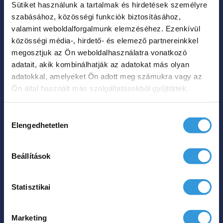
Sütiket használunk a tartalmak és hirdetések személyre
A
szabásához, közösségi funkciók biztosításához,
változatok
valamint weboldalforgalmunk elemzéséhez. Ezenkívül
a
közösségi média-, hirdető- és elemező partnereinkkel
termékoldalon
megosztjuk az Ön weboldalhasználatra vonatkozó
Lily különleges
adatait, akik kombinálhatják az adatokat más olyan
választhatók
műmárvány kád
adatokkal, amelyeket Ön adott meg számukra vagy az
ki
Ön által használt más szolgáltatásokból gyűjtöttek.
Ártartomá
899 000
Ft
985 000
Ft
–
899
Hozzájárulás
000 Ft
Elengedhetetlen
kiválasztása
Hol tudom megvenni?
-
985
Beállítások
Ennek
000 Ft
a
Statisztikai
terméknek
több
Marketing
variációja