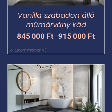
a
termékoldalon
Vanilla szabadon álló
választhatók
műmárvány kád
ki
Ártartomá
845 000
Ft
915 000
Ft
–
845
000 Ft
Hol tudom megvenni?
-
915
Ennek
000 Ft
a
terméknek
több
variációja
van.
A