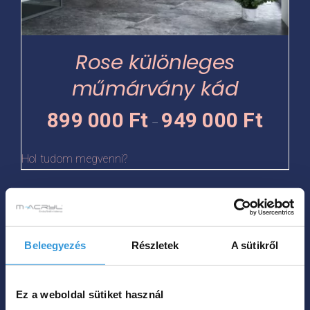
változatok
a
termékoldalon
Rose különleges
választhatók
műmárvány kád
ki
Ártartomá
899 000
Ft
949 000
Ft
–
899
000 Ft
Hol tudom megvenni?
-
949
Ennek
000 Ft
a
Beleegyezés
Részletek
A sütikről
terméknek
több
variációja
Ez a weboldal sütiket használ
van.