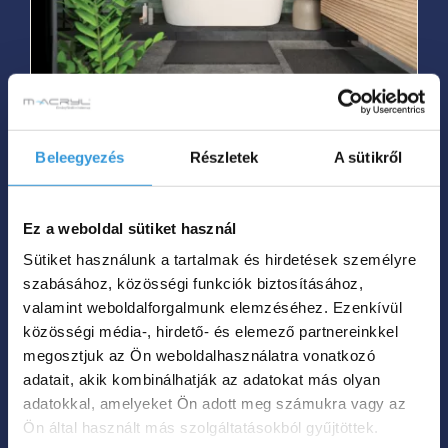
A
változatok
a
termékoldalon
New Velvet különleges
választhatók
akril kád
Beleegyezés
Részletek
A sütikről
ki
Ártartomá
539 000
Ft
549 000
Ft
–
539
Ez a weboldal sütiket használ
000 Ft
Hol tudom megvenni?
Sütiket használunk a tartalmak és hirdetések személyre
-
szabásához, közösségi funkciók biztosításához,
549
valamint weboldalforgalmunk elemzéséhez. Ezenkívül
Ennek
000 Ft
közösségi média-, hirdető- és elemező partnereinkkel
megosztjuk az Ön weboldalhasználatra vonatkozó
a
adatait, akik kombinálhatják az adatokat más olyan
terméknek
adatokkal, amelyeket Ön adott meg számukra vagy az
több
Ön által használt más szolgáltatásokból gyűjtöttek.
variációja