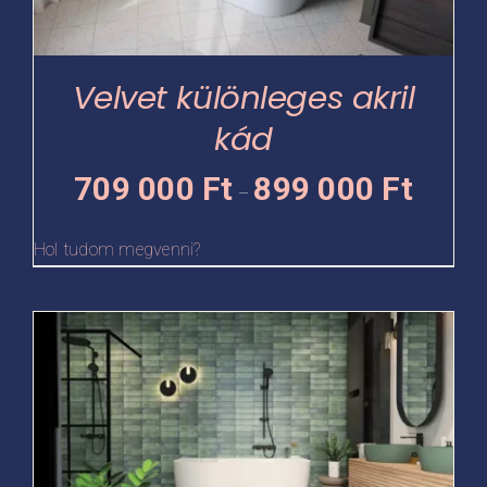
változatok
a
termékoldalon
Velvet különleges akril
választhatók
kád
ki
Ártartomá
709 000
Ft
899 000
Ft
–
709
000 Ft
Hol tudom megvenni?
-
899
Ennek
000 Ft
a
terméknek
több
variációja
van.