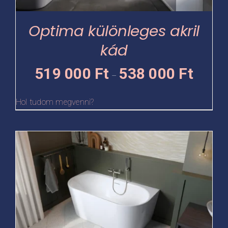
a
termékoldalon
Optima különleges akril
választhatók
kád
ki
Ártartomá
519 000
Ft
538 000
Ft
–
519
000 Ft
Hol tudom megvenni?
-
538
Ennek
000 Ft
a
terméknek
több
variációja
van.
A