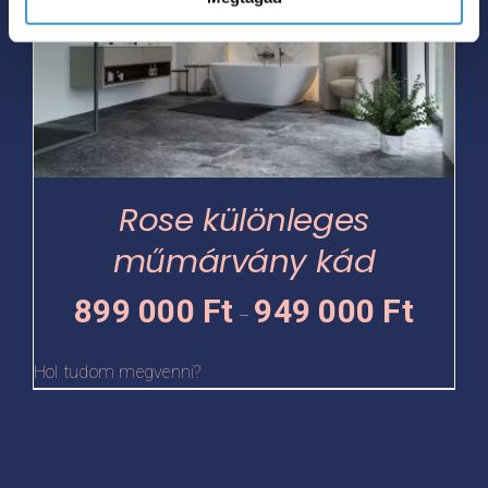
több
variációja
van.
A
változatok
a
termékoldalon
Rose különleges
választhatók
műmárvány kád
ki
Ártartomá
899 000
Ft
949 000
Ft
–
899
000 Ft
Hol tudom megvenni?
-
949
000 Ft