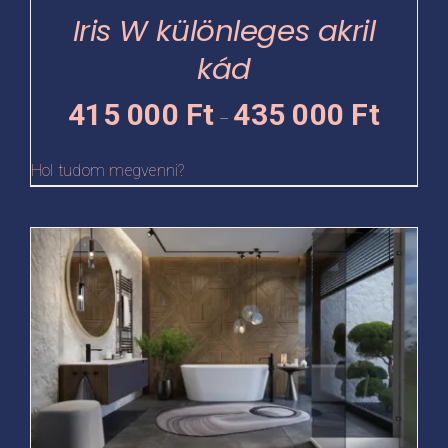
termékoldalon
Iris W különleges akril
választhatók
kád
ki
Ártartomá
415 000
Ft
435 000
Ft
–
415
000 Ft
Hol tudom megvenni?
-
435
Ennek
000 Ft
a
terméknek
több
variációja
van.
A
változatok