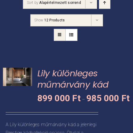
Sort by
Alapértelmezett sorrend
Kádpróba
Show
12 Products
Prestige-ről
Kapcsolat
Lily különleges
műmárvány kád
Á
KNEK
899 000
Ft
985 000
Ft
–
8
CIÓJA
0
-
ZATOK
A Lily különleges műmárvány kád a jelenlegi
9
Prestige kádkollekció csúcsa. Ötvözi a