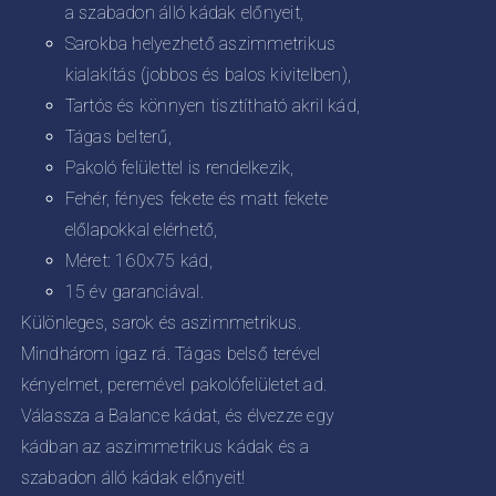
a szabadon álló kádak előnyeit,
Sarokba helyezhető aszimmetrikus
kialakítás (jobbos és balos kivitelben),
Tartós és könnyen tisztítható akril kád,
Tágas belterű,
Pakoló felülettel is rendelkezik,
Fehér, fényes fekete és matt fekete
előlapokkal elérhető,
Méret: 160x75 kád,
15 év garanciával.
Különleges, sarok és aszimmetrikus.
Mindhárom igaz rá. Tágas belső terével
kényelmet, peremével pakolófelületet ad.
Válassza a Balance kádat, és élvezze egy
kádban az aszimmetrikus kádak és a
szabadon álló kádak előnyeit!