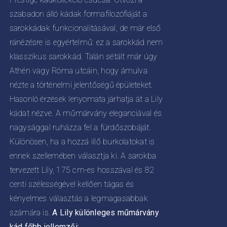
KOLDALON
0
ZTHATÓK
szabadon álló kádak formafilozófiáját a
sarokkádak funkcionalitásával, de már első
ránézésre is egyértelmű: ez a sarokkád nem
klasszikus sarokkád. Talán sétált már úgy
Athén vagy Róma utcáin, hogy ámulva
nézte a történelmi jelentőségű épületeket.
Hasonló érzések lenyomata járhatja át a Lily
kádat nézve. A műmárvány eleganciával és
nagysággal ruházza fel a fürdőszobáját.
Különösen, ha a hozzá illő burkolatokat is
ennek szellemében választja ki. A sarokba
tervezett Lily, 175 cm-es hosszával és 82
centi szélességével kellően tágas és
kényelmes választás a legmagasabbak
számára is.
A Lily különleges műmárvány
kád főbb jellemzői: