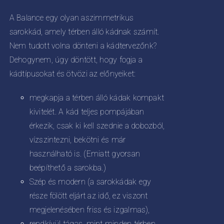
KOLDALON
0
A Balance egy olyan aszimmetrikus
ZTHATÓK
sarokkád, amely térben álló kádnak számít.
Nem tudott volna dönteni a kádtervezőnk?
Dehogynem, úgy döntött, hogy fogja a
kádtípusokat és ötvözi az előnyeiket:
megkapja a térben álló kádak kompakt
kivitelét. A kád teljes pompájában
érkezik, csak ki kell szednie a dobozból,
vízszintezni, bekötni és már
használható is. (Emiatt gyorsan
beépíthető a sarokba.)
Szép és modern (a sarokkádak egy
része fölött eljárt az idő, ez viszont
megjelenésében friss és izgalmas),
rendkívül tágas, mint minden térben