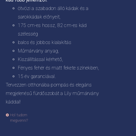
ötvözi a szabadon álló kádak és a
sarokkádak előnyeit,
175 cm-es hossz, 82 cm-es kád
szélesség
balos és jobbos kialakítás
Műmárvány anyag,
Kiszállítással kérhető,
Fényes fehér és matt fekete színekben,
15 év garanciával.
Tervezzen otthonába pompás és elegáns
megjelenésű fürdőszobát a Lily műmárvány
káddal!
Hol tudom
Ennek
megvenni?
a
terméknek