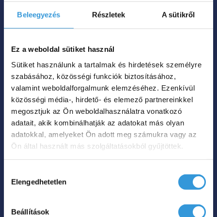
megbízható használatot biztosítanak.
Beleegyezés
Részletek
A sütikről
Hol tudom
Ennek
megvenni?
a
Ez a weboldal sütiket használ
terméknek
Sütiket használunk a tartalmak és hirdetések személyre
több
szabásához, közösségi funkciók biztosításához,
variációja
valamint weboldalforgalmunk elemzéséhez. Ezenkívül
Harmony különleges
van.
közösségi média-, hirdető- és elemező partnereinkkel
megosztjuk az Ön weboldalhasználatra vonatkozó
A
akril kád
adatait, akik kombinálhatják az adatokat más olyan
változatok
Á
adatokkal, amelyeket Ön adott meg számukra vagy az
KNEK
535 000
Ft
562 000
Ft
a
–
Ön által használt más szolgáltatásokból gyűjtöttek.
5
termékoldalon
CIÓJA
0
választhatók
Hozzájárulás
-
ki
ZATOK
Elengedhetetlen
kiválasztása
A Harmony kád különleges aszimmetrikus
5
kialakítása a sarokba kívánkozik.
KOLDALON
0
ZTHATÓK
Formavilága és tágas belső tere a szabadon
Beállítások