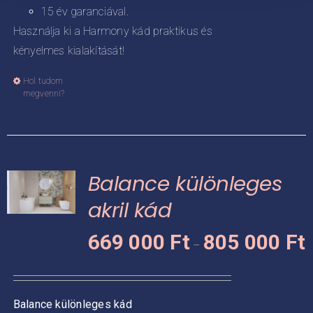
15 év garanciával.
Használja ki a Harmony kád praktikus és
kényelmes kialakítását!
Hol tudom
Ennek
megvenni?
a
terméknek
több
variációja
Balance különleges
van.
A
akril kád
változatok
Á
KNEK
669 000
Ft
805 000
Ft
a
–
6
termékoldalon
CIÓJA
0
választhatók
-
ki
ZATOK
Balance különleges kád
8