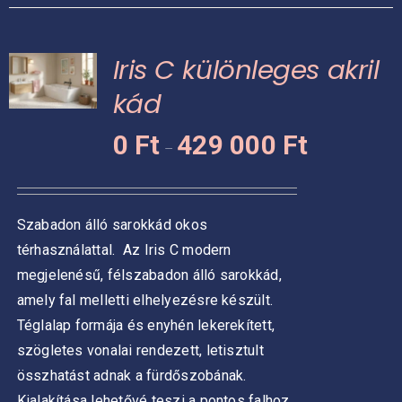
több
variációja
Iris C különleges akril
van.
A
kád
változatok
Ártartomány:
KNEK
0
Ft
429 000
Ft
a
–
0 Ft
termékoldalon
CIÓJA
-
választhatók
429
ki
ZATOK
Szabadon álló sarokkád okos
000 Ft
térhasználattal.
Az Iris C modern
KOLDALON
ZTHATÓK
megjelenésű, félszabadon álló sarokkád,
amely fal melletti elhelyezésre készült.
Téglalap formája és enyhén lekerekített,
szögletes vonalai rendezett, letisztult
összhatást adnak a fürdőszobának.
Kialakítása lehetővé teszi a pontos falhoz