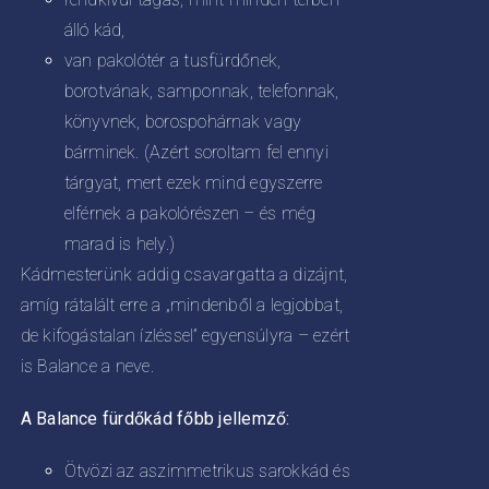
álló kád,
van pakolótér a tusfürdőnek,
borotvának, samponnak, telefonnak,
könyvnek, borospohárnak vagy
bárminek. (Azért soroltam fel ennyi
tárgyat, mert ezek mind egyszerre
elférnek a pakolórészen – és még
marad is hely.)
Kádmesterünk addig csavargatta a dizájnt,
amíg rátalált erre a „mindenből a legjobbat,
de kifogástalan ízléssel” egyensúlyra – ezért
is Balance a neve.
A Balance fürdőkád főbb jellemző:
Ötvözi az aszimmetrikus sarokkád és