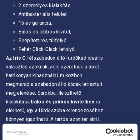
2 személyes kialakítás,
Antibakteriális felület,
15 év garancia,
Balos és jobbos kivitel,
Beépített rés túlfolyó
Fehér Click-Clack lefolyó.
Az
Iris C
félszabadon álló fürdőkád ideális
választás azoknak, akik szeretnék a teret
hatékonyan kihasználni, miközben
megmarad a szabadon álló kádak letisztult
megjelenése. Sarokba illeszthető
kialakítása
balos és jobbos kivitelben
is
elérhető, így a fürdőszoba elrendezéséhez
könnyen igazítható.
A tartós szaniter akril,
a stabil szerkezet és az átgondolt
részletek pedig hosszú távon is