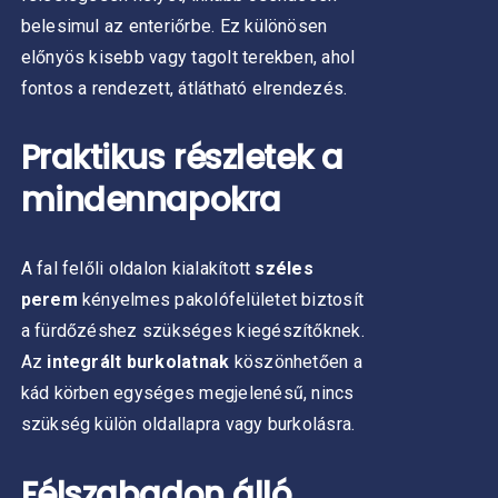
belesimul az enteriőrbe.
Ez különösen
előnyös kisebb vagy tagolt terekben, ahol
fontos a rendezett, átlátható elrendezés.
Praktikus részletek a
mindennapokra
A fal felőli oldalon kialakított
széles
perem
kényelmes pakolófelületet biztosít
a fürdőzéshez szükséges kiegészítőknek.
Az
integrált burkolatnak
köszönhetően a
kád körben egységes megjelenésű, nincs
szükség külön oldallapra vagy burkolásra.
Félszabadon álló