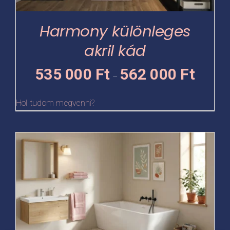
a
termékoldalon
Harmony különleges
választhatók
akril kád
ki
Ártartomá
535 000
Ft
562 000
Ft
–
535
000 Ft
Hol tudom megvenni?
-
562
Ennek
000 Ft
a
terméknek
több
variációja
van.
A