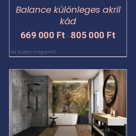
termékoldalon
Balance különleges akril
választhatók
kád
ki
Ártartomá
669 000
Ft
805 000
Ft
–
669
000 Ft
Hol tudom megvenni?
-
805
Ennek
000 Ft
a
terméknek
több
variációja
van.
A
változatok