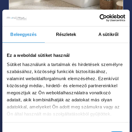
változatok
a
termékoldalon
Iris C különleges akril
választhatók
kád
Beleegyezés
Részletek
A sütikről
ki
Ártartomány:
0
Ft
429 000
Ft
–
0 Ft
Ez a weboldal sütiket használ
-
Sütiket használunk a tartalmak és hirdetések személyre
Hol tudom megvenni?
szabásához, közösségi funkciók biztosításához,
429
valamint weboldalforgalmunk elemzéséhez. Ezenkívül
000 Ft
közösségi média-, hirdető- és elemező partnereinkkel
Ennek
megosztjuk az Ön weboldalhasználatra vonatkozó
a
adatait, akik kombinálhatják az adatokat más olyan
terméknek
adatokkal, amelyeket Ön adott meg számukra vagy az
több
Ön által használt más szolgáltatásokból gyűjtöttek.
variációja
van.
Hozzájárulás