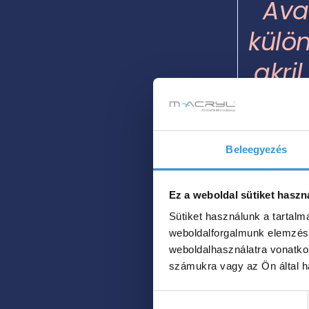
Ava
VAN.
A
A
VÁLTOZATOK
külö
változatok
A
a
TERMÉKOLDALON
akri
VÁLASZTHATÓK
termékoldalon
KI
választhatók
659 
ki
8
–
Beleegyezés
00
Ez a weboldal sütiket haszn
Sütiket használunk a tartal
weboldalforgalmunk elemzésé
Hol tudom me
weboldalhasználatra vonatko
számukra vagy az Ön által ha
Hozzájárulás