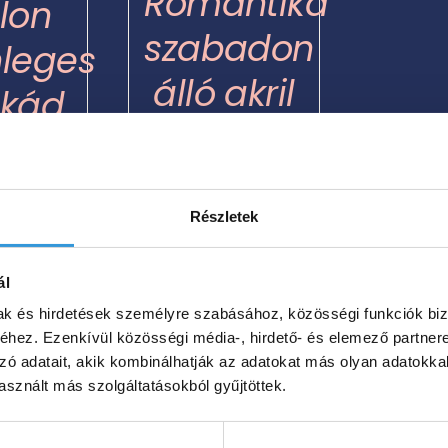
Romantika
lon
A
A
szabadon
VÁLTOZATOK
nleges
változatok
A
TERMÉKOLDALON
álló akril
a
l kád
VÁLASZTHATÓK
termékoldalon
KI
kád
választhatók
000
Ft
ki
535 000
Ft
05
Részletek
559
–
Ártartomány:
0
Ft
659
Ártartomány:
ál
000
Ft
000 Ft
535
mak és hirdetések személyre szabásához, közösségi funkciók biz
-
000 Ft
hez. Ezenkívül közösségi média-, hirdető- és elemező partner
gvenni?
Hol tudom megvenni?
805
zó adatait, akik kombinálhatják az adatokat más olyan adatokka
-
sznált más szolgáltatásokból gyűjtöttek.
000 Ft
559
000 Ft