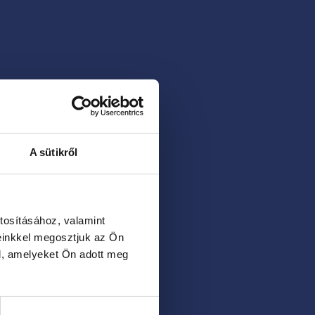
A sütikről
tosításához, valamint
einkkel megosztjuk az Ön
l, amelyeket Ön adott meg