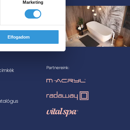
Marketing
Elfogadom
Partnereink:
címkék
atalógus