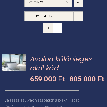
Sort by
Név
Kádpróba
Show
12 Products
Prestige-ről
Kapcsolat
Avalon különleges
akril kád
Á
KNEK
659 000
Ft
805 000
Ft
–
6
CIÓJA
0
-
ZATOK
Válassza az Avalon szabadon álló akril kádat
8
fürdőszobája központi elemének. A falra