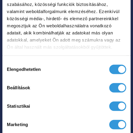
szabásához, közösségi funkciók biztosításához,
személyes meghitt, romantikus fürdésekhez
valamint weboldalforgalmunk elemzéséhez. Ezenkívül
terveztük. A térben álló kád minden
közösségi média-, hirdető- és elemező partnereinkkel
porcikájában arról szól, hogy Ön és a párja
megosztjuk az Ön weboldalhasználatra vonatkozó
egymásra és a fürdésélményre tudjon
adatait, akik kombinálhatják az adatokat más olyan
adatokkal, amelyeket Ön adott meg számukra vagy az
figyelni. A lefolyó középre került, így
Ön által használt más szolgáltatásokból gyűjtöttek.
mindketten a selyem tapintású akrilon
ülhetnek, és még a túltöltésre is a réstúlfolyó
Hozzájárulás
figyel (így nem Önnek kell). Formája már-
Elengedhetetlen
kiválasztása
már ikonikus, ára pedig a luxuskádak
világában elképesztően alacsony.
A
Beállítások
Romantika szabadon álló akril kád főbb
tulajdonságai:
Statisztikai
fényes fehérben és matt fekete színben
választható,
170x75 kád középlefolyóval, a közös
Marketing
fürdőzéshez,