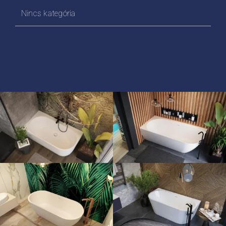
termékoldalon
Nincs kategória
választhatók
ki