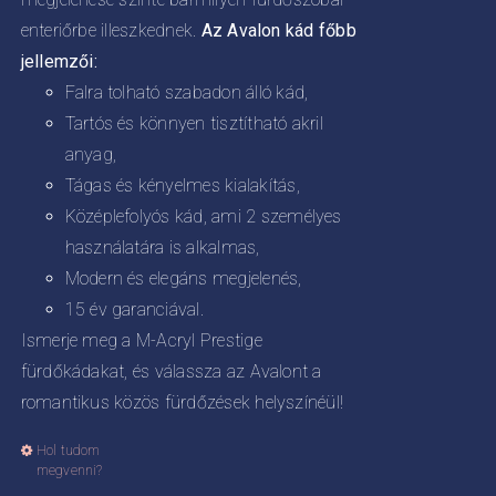
enteriőrbe illeszkednek.
Az Avalon kád főbb
jellemzői:
Falra tolható szabadon álló kád,
Tartós és könnyen tisztítható akril
anyag,
Tágas és kényelmes kialakítás,
Középlefolyós kád, ami 2 személyes
használatára is alkalmas,
Modern és elegáns megjelenés,
15 év garanciával.
Ismerje meg a M-Acryl Prestige
fürdőkádakat, és válassza az Avalont a
romantikus közös fürdőzések helyszínéül!
Hol tudom
Ennek
megvenni?
a