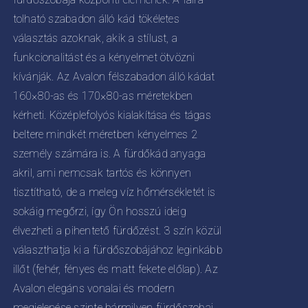
KOLDALON
0
ZTHATÓK
tolható szabadon álló kád tökéletes
választás azoknak, akik a stílust, a
funkcionalitást és a kényelmet ötvözni
kívánják. Az Avalon félszabadon álló kádat
160×80-as és 170×80-as méretekben
kérheti. Középlefolyós kialakítása és tágas
beltere mindkét méretben kényelmes 2
személy számára is. A fürdőkád anyaga
akril, ami nemcsak tartós és könnyen
tisztítható, de a meleg víz hőmérsékletét is
sokáig megőrzi, így Ön hosszú ideig
élvezheti a pihentető fürdőzést. 3 szín közül
választhatja ki a fürdőszobájához leginkább
illőt (fehér, fényes és matt fekete előlap). Az
Avalon elegáns vonalai és modern
megjelenése szinte bármilyen fürdőszobai