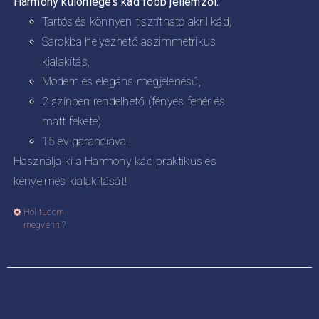
Harmony különleges kád főbb jellemzői:
Tartós és könnyen tisztítható akril kád,
Sarokba helyezhető aszimmetrikus
kialakítás,
Modern és elegáns megjelenésű,
2 színben rendelhető (fényes fehér és
matt fekete)
15 év garanciával.
Használja ki a Harmony kád praktikus és
kényelmes kialakítását!
Hol tudom
Ennek
megvenni?
a
terméknek
több
variációja
van.