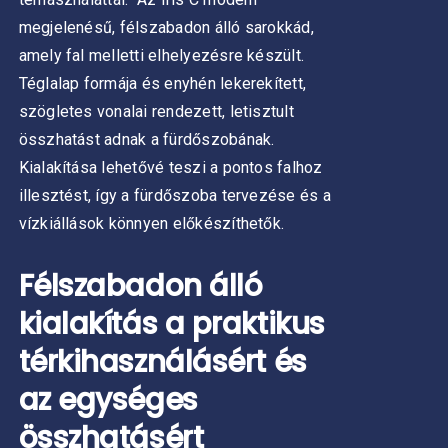
KOLDALON
ZTHATÓK
megjelenésű, félszabadon álló sarokkád,
amely fal melletti elhelyezésre készült.
Téglalap formája és enyhén lekerekített,
szögletes vonalai rendezett, letisztult
összhatást adnak a fürdőszobának.
Kialakítása lehetővé teszi a pontos falhoz
illesztést, így a fürdőszoba tervezése és a
vízkiállások könnyen előkészíthetők.
Félszabadon álló
kialakítás a praktikus
térkihasználásért és
az egységes
összhatásért