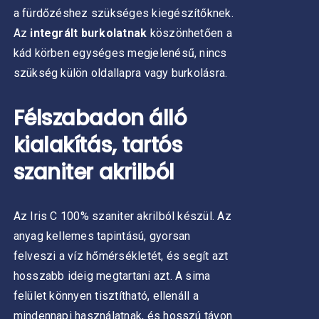
a fürdőzéshez szükséges kiegészítőknek.
Az
integrált burkolatnak
köszönhetően a
kád körben egységes megjelenésű, nincs
szükség külön oldallapra vagy burkolásra.
Félszabadon álló
kialakítás, tartós
szaniter akrilból
Az Iris C 100% szaniter akrilból készül. Az
anyag kellemes tapintású, gyorsan
felveszi a víz hőmérsékletét, és segít azt
hosszabb ideig megtartani azt. A sima
felület könnyen tisztítható, ellenáll a
mindennapi használatnak, és hosszú távon