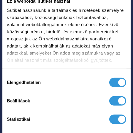
Ez a weboldal sütiket használ
Nem tudott volna dönteni a kádtervezőnk?
Sütiket használunk a tartalmak és hirdetések személyre
Dehogynem, úgy döntött, hogy fogja a
szabásához, közösségi funkciók biztosításához,
kádtípusokat és ötvözi az előnyeiket:
valamint weboldalforgalmunk elemzéséhez. Ezenkívül
közösségi média-, hirdető- és elemező partnereinkkel
megkapja a térben álló kádak kompakt
megosztjuk az Ön weboldalhasználatra vonatkozó
kivitelét. A kád teljes pompájában
adatait, akik kombinálhatják az adatokat más olyan
érkezik, csak ki kell szednie a dobozból,
adatokkal, amelyeket Ön adott meg számukra vagy az
vízszintezni, bekötni és már
Ön által használt más szolgáltatásokból gyűjtöttek.
használható is. (Emiatt gyorsan
beépíthető a sarokba.)
Hozzájárulás
Elengedhetetlen
Szép és modern (a sarokkádak egy
kiválasztása
része fölött eljárt az idő, ez viszont
megjelenésében friss és izgalmas),
Beállítások
rendkívül tágas, mint minden térben
álló kád,
Statisztikai
van pakolótér a tusfürdőnek,