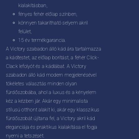
kialakításban,
fényes fehér előlap színben,
könnyen takarítható selyem akril
felület,
15 év termékgarancia.
A Victory szabadon álló kád ára tartalmazza
a kádtestet, az előlap borítást, a fehér Click-
Clack lefolyót és a kádlábat. A Victory
szabadon álló kád modern megjelenésével
tökéletes választás minden olyan
fürdőszobába, ahol a luxus és a kényelem
kéz a kézben jár. Akár egy minimalista
stílusú otthont alakít ki, akár egy klasszikus
fürdőszobát újítana fel, a Victory akril kád
eleganciája és praktikus kialakítása el fogja
nyerni a tetszését.