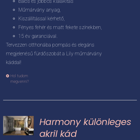
balos és jobbos kialakítás
Műmárvány anyag,
Kiszállítással kérhető,
Fényes fehér és matt fekete színekben,
15 év garanciával.
Tervezzen otthonába pompás és elegáns
megjelenésű fürdőszobát a Lily műmárvány
káddal!
Hol tudom
Ennek
megvenni?
a
terméknek
több
variációja
Harmony különleges
van.
A
akril kád
változatok