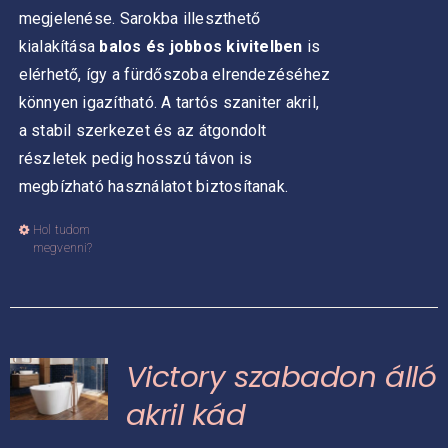
megjelenése. Sarokba illeszthető
kialakítása
balos és jobbos kivitelben
is
elérhető, így a fürdőszoba elrendezéséhez
könnyen igazítható.
A tartós szaniter akril,
a stabil szerkezet és az átgondolt
részletek pedig hosszú távon is
megbízható használatot biztosítanak.
Hol tudom
Ennek
megvenni?
a
terméknek
több
variációja
Victory szabadon álló
van.
A
akril kád
változatok
Á