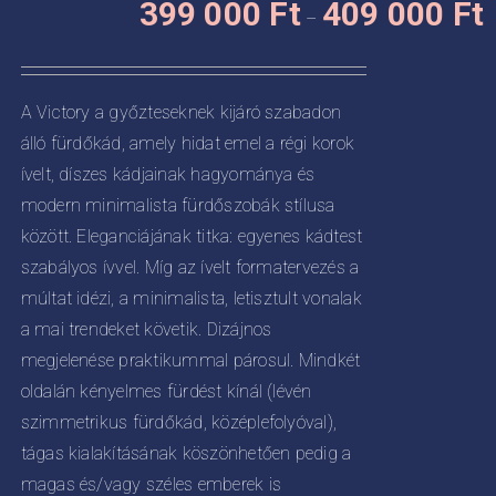
KNEK
399 000
Ft
409 000
Ft
a
–
3
termékoldalon
CIÓJA
0
választhatók
-
ki
ZATOK
A Victory a győzteseknek kijáró szabadon
4
álló fürdőkád, amely hidat emel a régi korok
KOLDALON
0
ZTHATÓK
ívelt, díszes kádjainak hagyománya és
modern minimalista fürdőszobák stílusa
között. Eleganciájának titka: egyenes kádtest
szabályos ívvel. Míg az ívelt formatervezés a
múltat idézi, a minimalista, letisztult vonalak
a mai trendeket követik. Dizájnos
megjelenése praktikummal párosul. Mindkét
oldalán kényelmes fürdést kínál (lévén
szimmetrikus fürdőkád, középlefolyóval),
tágas kialakításának köszönhetően pedig a
magas és/vagy széles emberek is