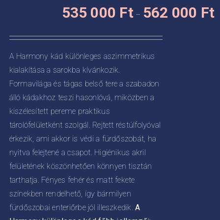
Á
KNEK
535 000
Ft
562 000
Ft
a
–
5
termékoldalon
CIÓJA
0
választhatók
-
ki
ZATOK
A Harmony kád különleges aszimmetrikus
5
kialakítása a sarokba kívánkozik.
KOLDALON
0
ZTHATÓK
Formavilága és tágas belső tere a szabadon
álló kádakhoz teszi hasonlóvá, miközben a
kiszélesített pereme praktikus
tárolófelületként szolgál. Rejtett réstúlfolyóval
érkezik, ami akkor is védi a fürdőszobát, ha
nyitva felejtené a csapot. Higiénikus akril
felületének köszönhetően könnyen tisztán
tarthatja. Fényes fehér és matt fekete
színekben rendelhető, így bármilyen
fürdőszobai enteriőrbe jól illeszkedik.
A