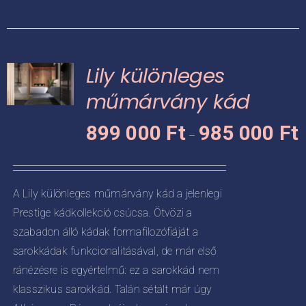
terméknek
több
variációja
Lily különleges
van.
A
műmárvány kád
változatok
Á
KNEK
899 000
Ft
985 000
Ft
a
–
8
termékoldalon
CIÓJA
0
választhatók
-
ki
ZATOK
A Lily különleges műmárvány kád a jelenlegi
9
Prestige kádkollekció csúcsa. Ötvözi a
KOLDALON
0
ZTHATÓK
szabadon álló kádak formafilozófiáját a
sarokkádak funkcionalitásával, de már első
ránézésre is egyértelmű: ez a sarokkád nem
klasszikus sarokkád. Talán sétált már úgy