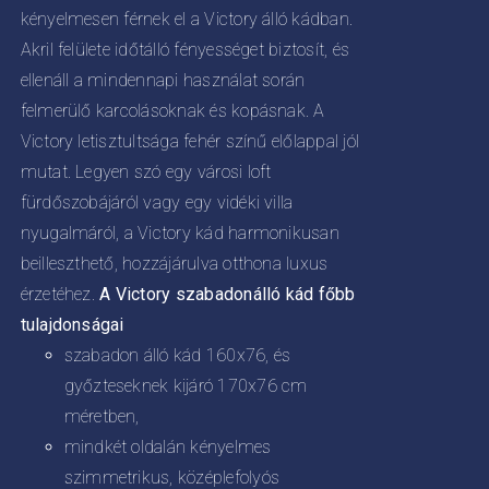
kényelmesen férnek el a Victory álló kádban.
Akril felülete időtálló fényességet biztosít, és
ellenáll a mindennapi használat során
felmerülő karcolásoknak és kopásnak. A
Victory letisztultsága fehér színű előlappal jól
mutat. Legyen szó egy városi loft
fürdőszobájáról vagy egy vidéki villa
nyugalmáról, a Victory kád harmonikusan
beilleszthető, hozzájárulva otthona luxus
érzetéhez.
A Victory szabadonálló kád főbb
tulajdonságai
szabadon álló kád 160x76, és
győzteseknek kijáró 170x76 cm
méretben,
mindkét oldalán kényelmes
szimmetrikus, középlefolyós