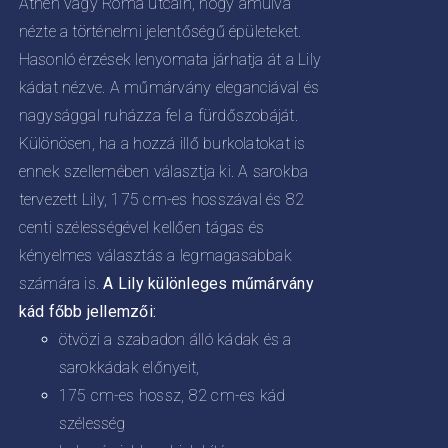
Athén vagy Róma utcáin, hogy ámulva
nézte a történelmi jelentőségű épületeket.
Hasonló érzések lenyomata járhatja át a Lily
kádat nézve. A műmárvány eleganciával és
nagysággal ruházza fel a fürdőszobáját.
Különösen, ha a hozzá illő burkolatokat is
ennek szellemében választja ki. A sarokba
tervezett Lily, 175 cm-es hosszával és 82
centi szélességével kellően tágas és
kényelmes választás a legmagasabbak
számára is.
A Lily különleges műmárvány
kád főbb jellemzői:
ötvözi a szabadon álló kádak és a
sarokkádak előnyeit,
175 cm-es hossz, 82 cm-es kád
szélesség