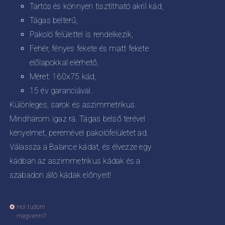
Tartós és könnyen tisztítható akril kád,
Tágas belterű,
Pakoló felülettel is rendelkezik,
Fehér, fényes fekete és matt fekete
előlapokkal elérhető,
Méret: 160x75 kád,
15 év garanciával.
Különleges, sarok és aszimmetrikus.
Mindhárom igaz rá. Tágas belső terével
kényelmet, peremével pakolófelületet ad.
Válassza a Balance kádat, és élvezze egy
kádban az aszimmetrikus kádak és a
szabadon álló kádak előnyeit!
Hol tudom
Ennek
megvenni?
a