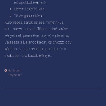
előlapokkal elérhető,
Méret: 160x75 kád,
15 év garanciával.
Különleges, sarok és aszimmetrikus.
Mindhárom igaz rá. Tágas belső terével
kényelmet, peremével pakolófelületet ad.
Válassza a Balance kádat, és élvezze egy
kádban az aszimmetrikus kádak és a
szabadon álló kádak előnyeit!
Hol tudom
Ennek
megvenni?
a
terméknek
több
variációja
van.