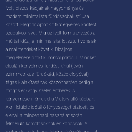
KOLDALON
0
ZTHATÓK
ívelt, díszes kádjainak hagyománya és
modern minimalista fürdőszobák stílusa
között. Eleganciájának titka: egyenes kádtest
szabályos ívvel. Míg az ívelt formatervezés a
múltat idézi, a minimalista, letisztult vonalak
a mai trendeket követik. Dizájnos
megjelenése praktikummal párosul. Mindkét
oldalán kényelmes fürdést kínál (lévén
szimmetrikus fürdőkád, középlefolyóval),
tágas kialakításának köszönhetően pedig a
magas és/vagy széles emberek is
kényelmesen férnek el a Victory álló kádban.
Akril felülete időtálló fényességet biztosít, és
ellenáll a mindennapi használat során
felmerülő karcolásoknak és kopásnak. A
Victory letisztultsága fehér színű előlappal jól