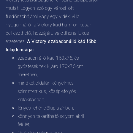
mutat. Legyen szó egy városi loft
fürdőszobájáról vagy egy vidéki villa
nyugalmáról, a Victory kád harmonikusan
beilleszthető, hozzájárulva otthona luxus
érzetéhez.
A Victory szabadonálló kád főbb
tulajdonságai
szabadon álló kád 160x76, és
győzteseknek kijáró 170x76 cm
méretben,
mindkét oldalán kényelmes
szimmetrikus, középlefolyós
kialakításban,
fényes fehér előlap színben,
könnyen takarítható selyem akril
felület,
15 év termékgarancia.