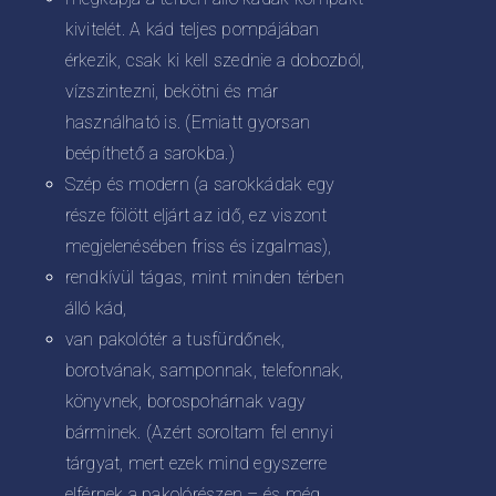
kivitelét. A kád teljes pompájában
érkezik, csak ki kell szednie a dobozból,
vízszintezni, bekötni és már
használható is. (Emiatt gyorsan
beépíthető a sarokba.)
Szép és modern (a sarokkádak egy
része fölött eljárt az idő, ez viszont
megjelenésében friss és izgalmas),
rendkívül tágas, mint minden térben
álló kád,
van pakolótér a tusfürdőnek,
borotvának, samponnak, telefonnak,
könyvnek, borospohárnak vagy
bárminek. (Azért soroltam fel ennyi
tárgyat, mert ezek mind egyszerre
elférnek a pakolórészen – és még