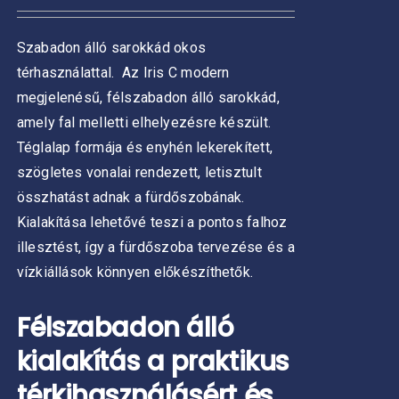
-
választhatók
429
ki
ZATOK
Szabadon álló sarokkád okos
000 Ft
térhasználattal.
Az Iris C modern
KOLDALON
ZTHATÓK
megjelenésű, félszabadon álló sarokkád,
amely fal melletti elhelyezésre készült.
Téglalap formája és enyhén lekerekített,
szögletes vonalai rendezett, letisztult
összhatást adnak a fürdőszobának.
Kialakítása lehetővé teszi a pontos falhoz
illesztést, így a fürdőszoba tervezése és a
vízkiállások könnyen előkészíthetők.
Félszabadon álló
kialakítás a praktikus
térkihasználásért és