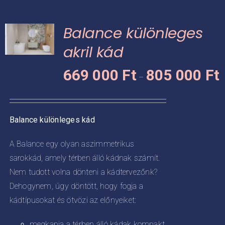
több
variációja
Balance különleges
van.
A
akril kád
változatok
Á
KNEK
669 000
Ft
805 000
Ft
a
–
6
termékoldalon
CIÓJA
0
választhatók
-
ki
ZATOK
Balance különleges kád
8
KOLDALON
0
A Balance egy olyan aszimmetrikus
ZTHATÓK
sarokkád, amely térben álló kádnak számít.
Nem tudott volna dönteni a kádtervezőnk?
Dehogynem, úgy döntött, hogy fogja a
kádtípusokat és ötvözi az előnyeiket:
megkapja a térben álló kádak kompakt