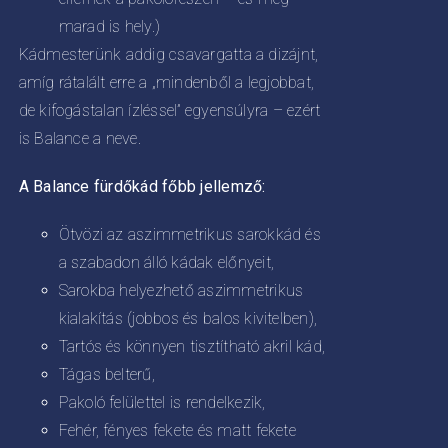
marad is hely.)
Kádmesterünk addig csavargatta a dizájnt,
amíg rátalált erre a „mindenből a legjobbat,
de kifogástalan ízléssel” egyensúlyra – ezért
is Balance a neve.
A Balance fürdőkád főbb jellemző:
Ötvözi az aszimmetrikus sarokkád és
a szabadon álló kádak előnyeit,
Sarokba helyezhető aszimmetrikus
kialakítás (jobbos és balos kivitelben),
Tartós és könnyen tisztítható akril kád,
Tágas belterű,
Pakoló felülettel is rendelkezik,
Fehér, fényes fekete és matt fekete