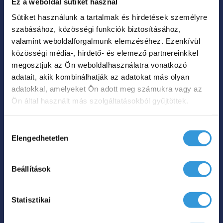
Ez a weboldal sütiket használ
hosszabb ideig megtartani azt. A sima
Sütiket használunk a tartalmak és hirdetések személyre
felület könnyen tisztítható, ellenáll a
szabásához, közösségi funkciók biztosításához,
mindennapi használatnak, és hosszú távon
valamint weboldalforgalmunk elemzéséhez. Ezenkívül
is megőrzi fényes fehér megjelenését.
közösségi média-, hirdető- és elemező partnereinkkel
megosztjuk az Ön weboldalhasználatra vonatkozó
adatait, akik kombinálhatják az adatokat más olyan
Az Iris C különleges
adatokkal, amelyeket Ön adott meg számukra vagy az
kád főbb jellemző:
Ön által használt más szolgáltatásokból gyűjtöttek.
Hozzájárulás
2 személyes kialakítás,
Elengedhetetlen
kiválasztása
Antibakteriális felület,
15 év garancia,
Beállítások
Balos és jobbos kivitel,
Beépített rés túlfolyó
Statisztikai
Fehér Click-Clack lefolyó.
Az
Iris C
félszabadon álló fürdőkád ideális