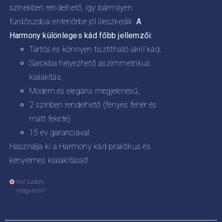
színekben rendelhető, így bármilyen
fürdőszobai enteriőrbe jól illeszkedik.
A
Harmony különleges kád főbb jellemzői:
Tartós és könnyen tisztítható akril kád,
Sarokba helyezhető aszimmetrikus
kialakítás,
Modern és elegáns megjelenésű,
2 színben rendelhető (fényes fehér és
matt fekete)
15 év garanciával.
Használja ki a Harmony kád praktikus és
kényelmes kialakítását!
Hol tudom
Ennek
megvenni?
a
terméknek