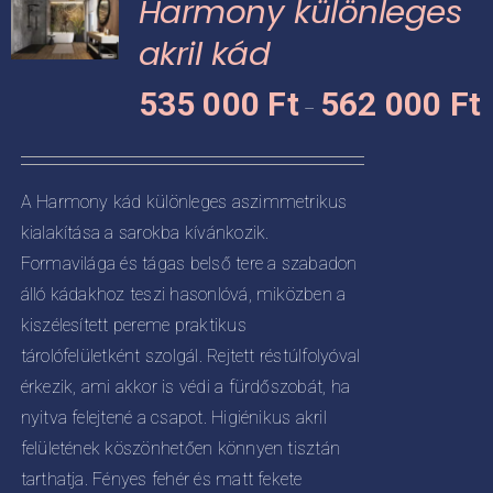
Harmony különleges
van.
A
akril kád
változatok
Á
KNEK
535 000
Ft
562 000
Ft
a
–
5
termékoldalon
CIÓJA
0
választhatók
-
ki
ZATOK
A Harmony kád különleges aszimmetrikus
5
kialakítása a sarokba kívánkozik.
KOLDALON
0
ZTHATÓK
Formavilága és tágas belső tere a szabadon
álló kádakhoz teszi hasonlóvá, miközben a
kiszélesített pereme praktikus
tárolófelületként szolgál. Rejtett réstúlfolyóval
érkezik, ami akkor is védi a fürdőszobát, ha
nyitva felejtené a csapot. Higiénikus akril
felületének köszönhetően könnyen tisztán
tarthatja. Fényes fehér és matt fekete