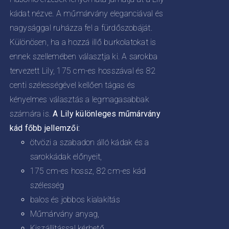
kádat nézve. A műmárvány eleganciával és
nagysággal ruházza fel a fürdőszobáját.
Különösen, ha a hozzá illő burkolatokat is
ennek szellemében választja ki. A sarokba
tervezett Lily, 175 cm-es hosszával és 82
centi szélességével kellően tágas és
kényelmes választás a legmagasabbak
számára is.
A Lily különleges műmárvány
kád főbb jellemzői:
ötvözi a szabadon álló kádak és a
sarokkádak előnyeit,
175 cm-es hossz, 82 cm-es kád
szélesség
balos és jobbos kialakítás
Műmárvány anyag,
Kiszállítással kérhető,