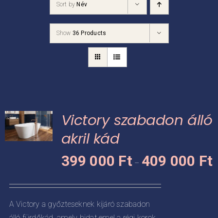
Sort by
Név
Kádpróba
Show
36 Products
Prestige-ről
Kapcsolat
Victory szabadon álló
akril kád
Á
KNEK
399 000
Ft
409 000
Ft
–
3
CIÓJA
0
-
ZATOK
A Victory a győzteseknek kijáró szabadon
4
álló fürdőkád, amely hidat emel a régi korok