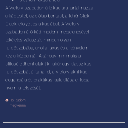
A Victory szabadon álló kád ára tartalmazza
a kádtestet, az előlap borítást, a fehér Click-
Clack lefolyót és a kádlábat. A Victory
szabadon álló kád modern megjelenésével
tökéletes választás minden olyan
fürdőszobába, ahol a luxus és a kényelem
kéz a kézben jár. Akár egy minimalista
stílusú otthont alakít ki, akár egy klasszikus
fürdőszobát újítana fel, a Victory akril kád
eleganciája és praktikus kialakítása el fogja
nyerni a tetszését.
Hol tudom
Ennek
megvenni?
a
terméknek
több