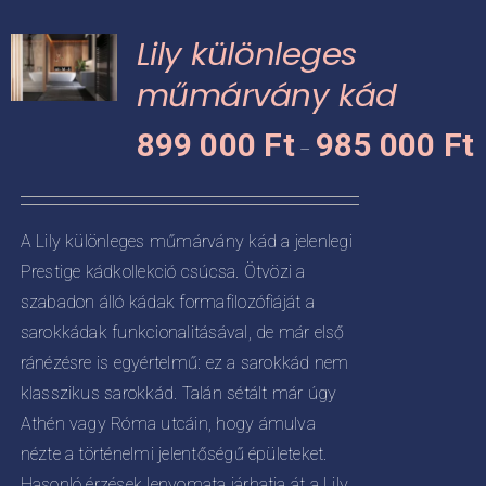
variációja
Lily különleges
van.
A
műmárvány kád
változatok
Á
KNEK
899 000
Ft
985 000
Ft
a
–
8
termékoldalon
CIÓJA
0
választhatók
-
ki
ZATOK
A Lily különleges műmárvány kád a jelenlegi
9
Prestige kádkollekció csúcsa. Ötvözi a
KOLDALON
0
ZTHATÓK
szabadon álló kádak formafilozófiáját a
sarokkádak funkcionalitásával, de már első
ránézésre is egyértelmű: ez a sarokkád nem
klasszikus sarokkád. Talán sétált már úgy
Athén vagy Róma utcáin, hogy ámulva
nézte a történelmi jelentőségű épületeket.
Hasonló érzések lenyomata járhatja át a Lily