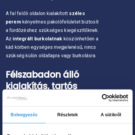
A fal felőli oldalon kialakított
széles
perem
kényelmes pakolófelületet biztosít
a fürdőzéshez szükséges kiegészítőknek.
Az
integrált burkolatnak
köszönhetően a
kád körben egységes megjelenésű, nincs
szükség külön oldallapra vagy burkolásra.
Félszabadon álló
kialakítás, tartós
szaniter akrilból
Beleegyezés
Részletek
A sütikről
Az Iris C 100% szaniter akrilból készül. Az
anyag kellemes tapintású, gyorsan
felveszi a víz hőmérsékletét, és segít azt