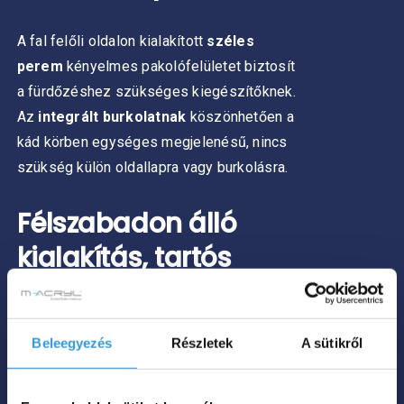
A fal felőli oldalon kialakított
széles
perem
kényelmes pakolófelületet biztosít
a fürdőzéshez szükséges kiegészítőknek.
Az
integrált burkolatnak
köszönhetően a
kád körben egységes megjelenésű, nincs
szükség külön oldallapra vagy burkolásra.
Félszabadon álló
kialakítás, tartós
szaniter akrilból
Beleegyezés
Részletek
A sütikről
Az Iris C 100% szaniter akrilból készül. Az
anyag kellemes tapintású, gyorsan
felveszi a víz hőmérsékletét, és segít azt