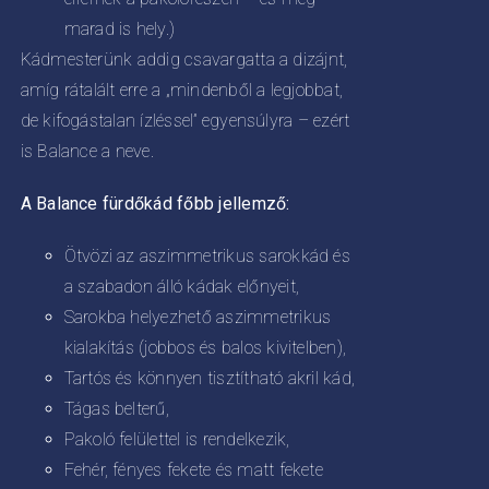
marad is hely.)
Kádmesterünk addig csavargatta a dizájnt,
amíg rátalált erre a „mindenből a legjobbat,
de kifogástalan ízléssel” egyensúlyra – ezért
is Balance a neve.
A Balance fürdőkád főbb jellemző:
Ötvözi az aszimmetrikus sarokkád és
a szabadon álló kádak előnyeit,
Sarokba helyezhető aszimmetrikus
kialakítás (jobbos és balos kivitelben),
Tartós és könnyen tisztítható akril kád,
Tágas belterű,
Pakoló felülettel is rendelkezik,
Fehér, fényes fekete és matt fekete