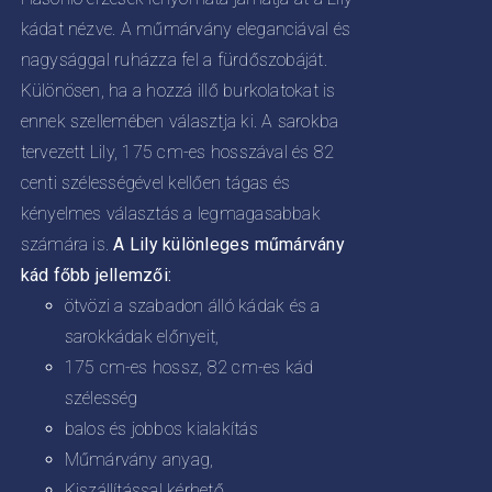
kádat nézve. A műmárvány eleganciával és
nagysággal ruházza fel a fürdőszobáját.
Különösen, ha a hozzá illő burkolatokat is
ennek szellemében választja ki. A sarokba
tervezett Lily, 175 cm-es hosszával és 82
centi szélességével kellően tágas és
kényelmes választás a legmagasabbak
számára is.
A Lily különleges műmárvány
kád főbb jellemzői:
ötvözi a szabadon álló kádak és a
sarokkádak előnyeit,
175 cm-es hossz, 82 cm-es kád
szélesség
balos és jobbos kialakítás
Műmárvány anyag,
Kiszállítással kérhető,