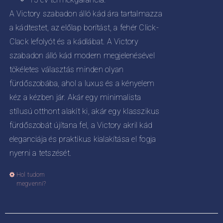
A Victory szabadon álló kád ára tartalmazza
a kádtestet, az előlap borítást, a fehér Click-
Clack lefolyót és a kádlábat. A Victory
szabadon álló kád modern megjelenésével
tökéletes választás minden olyan
fürdőszobába, ahol a luxus és a kényelem
kéz a kézben jár. Akár egy minimalista
stílusú otthont alakít ki, akár egy klasszikus
fürdőszobát újítana fel, a Victory akril kád
eleganciája és praktikus kialakítása el fogja
nyerni a tetszését.
Hol tudom
Ennek
megvenni?
a
terméknek
több