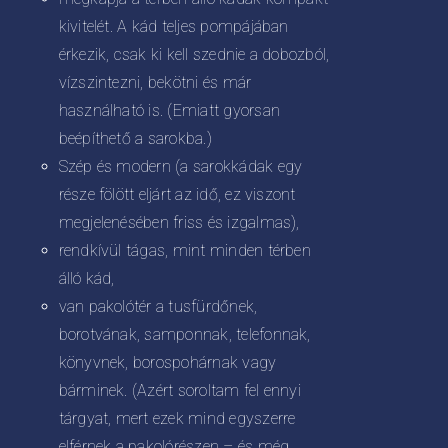
kivitelét. A kád teljes pompájában
érkezik, csak ki kell szednie a dobozból,
vízszintezni, bekötni és már
használható is. (Emiatt gyorsan
beépíthető a sarokba.)
Szép és modern (a sarokkádak egy
része fölött eljárt az idő, ez viszont
megjelenésében friss és izgalmas),
rendkívül tágas, mint minden térben
álló kád,
van pakolótér a tusfürdőnek,
borotvának, samponnak, telefonnak,
könyvnek, borospohárnak vagy
bárminek. (Azért soroltam fel ennyi
tárgyat, mert ezek mind egyszerre
elférnek a pakolórészen – és még