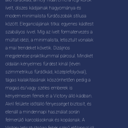
KOLDALON
0
ZTHATÓK
ívelt, díszes kádjainak hagyománya és
modern minimalista fürdőszobák stílusa
között. Eleganciájának titka: egyenes kádtest
szabályos ívvel. Míg az ívelt formatervezés a
múltat idézi, a minimalista, letisztult vonalak
a mai trendeket követik. Dizájnos
megjelenése praktikummal párosul. Mindkét
oldalán kényelmes fürdést kínál (lévén
szimmetrikus fürdőkád, középlefolyóval),
tágas kialakításának köszönhetően pedig a
magas és/vagy széles emberek is
kényelmesen férnek el a Victory álló kádban.
Akril felülete időtálló fényességet biztosít, és
ellenáll a mindennapi használat során
felmerülő karcolásoknak és kopásnak. A
Victory letisztultsága fehér színű előlappal jól