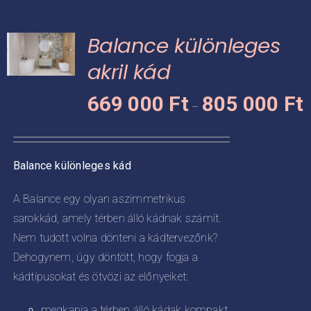
több
variációja
Balance különleges
van.
A
akril kád
változatok
Á
KNEK
669 000
Ft
805 000
Ft
a
–
6
termékoldalon
CIÓJA
0
választhatók
-
ki
ZATOK
Balance különleges kád
8
KOLDALON
0
A Balance egy olyan aszimmetrikus
ZTHATÓK
sarokkád, amely térben álló kádnak számít.
Nem tudott volna dönteni a kádtervezőnk?
Dehogynem, úgy döntött, hogy fogja a
kádtípusokat és ötvözi az előnyeiket:
megkapja a térben álló kádak kompakt