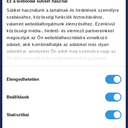
Ez a weboldal sütiket használ
hosszabb ideig megtartani azt. A sima
Sütiket használunk a tartalmak és hirdetések személyre
felület könnyen tisztítható, ellenáll a
szabásához, közösségi funkciók biztosításához,
mindennapi használatnak, és hosszú távon
valamint weboldalforgalmunk elemzéséhez. Ezenkívül
is megőrzi fényes fehér megjelenését.
közösségi média-, hirdető- és elemező partnereinkkel
megosztjuk az Ön weboldalhasználatra vonatkozó
adatait, akik kombinálhatják az adatokat más olyan
Az Iris C különleges
adatokkal, amelyeket Ön adott meg számukra vagy az
kád főbb jellemző:
Ön által használt más szolgáltatásokból gyűjtöttek.
Hozzájárulás
2 személyes kialakítás,
Elengedhetetlen
kiválasztása
Antibakteriális felület,
15 év garancia,
Beállítások
Balos és jobbos kivitel,
Beépített rés túlfolyó
Statisztikai
Fehér Click-Clack lefolyó.
Az
Iris C
félszabadon álló fürdőkád ideális