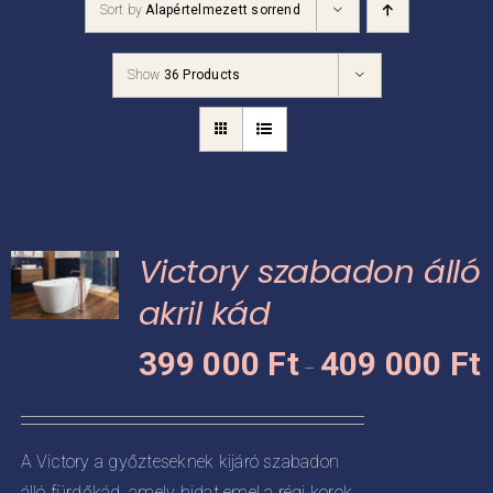
Sort by
Alapértelmezett sorrend
Kádpróba
Show
36 Products
Prestige-ről
Kapcsolat
Victory szabadon álló
akril kád
Á
KNEK
399 000
Ft
409 000
Ft
–
3
CIÓJA
0
-
ZATOK
A Victory a győzteseknek kijáró szabadon
4
álló fürdőkád, amely hidat emel a régi korok