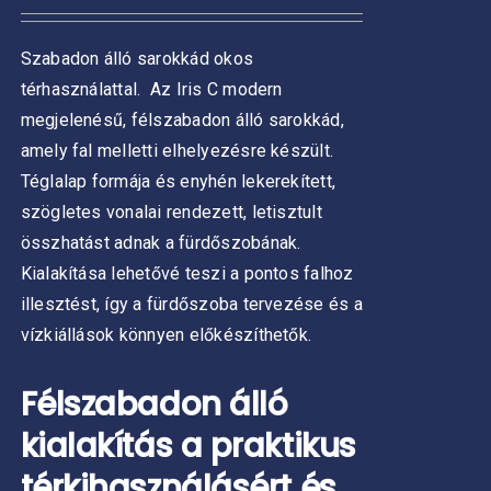
-
választhatók
429
ki
ZATOK
Szabadon álló sarokkád okos
000 Ft
térhasználattal.
Az Iris C modern
KOLDALON
ZTHATÓK
megjelenésű, félszabadon álló sarokkád,
amely fal melletti elhelyezésre készült.
Téglalap formája és enyhén lekerekített,
szögletes vonalai rendezett, letisztult
összhatást adnak a fürdőszobának.
Kialakítása lehetővé teszi a pontos falhoz
illesztést, így a fürdőszoba tervezése és a
vízkiállások könnyen előkészíthetők.
Félszabadon álló
kialakítás a praktikus
térkihasználásért és