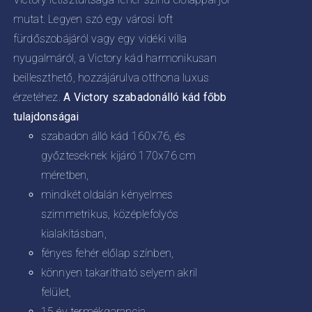
mutat. Legyen szó egy városi loft
fürdőszobájáról vagy egy vidéki villa
nyugalmáról, a Victory kád harmonikusan
beilleszthető, hozzájárulva otthona luxus
érzetéhez.
A Victory szabadonálló kád főbb
tulajdonságai
szabadon álló kád 160x76, és
győzteseknek kijáró 170x76 cm
méretben,
mindkét oldalán kényelmes
szimmetrikus, középlefolyós
kialakításban,
fényes fehér előlap színben,
könnyen takarítható selyem akril
felület,
15 év termékgarancia.