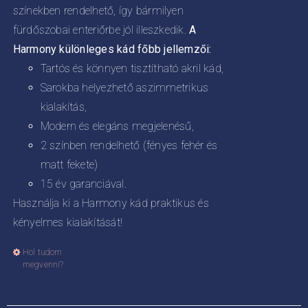
színekben rendelhető, így bármilyen
fürdőszobai enteriőrbe jól illeszkedik.
A
Harmony különleges kád főbb jellemzői:
Tartós és könnyen tisztítható akril kád,
Sarokba helyezhető aszimmetrikus
kialakítás,
Modern és elegáns megjelenésű,
2 színben rendelhető (fényes fehér és
matt fekete)
15 év garanciával.
Használja ki a Harmony kád praktikus és
kényelmes kialakítását!
Hol tudom
Ennek
megvenni?
a
terméknek