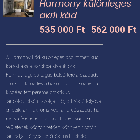
Harmony különleges
van.
A
akril kád
változatok
Á
KNEK
535 000
Ft
562 000
Ft
a
–
5
termékoldalon
CIÓJA
0
választhatók
-
ki
ZATOK
A Harmony kád különleges aszimmetrikus
5
kialakítása a sarokba kívánkozik.
KOLDALON
0
ZTHATÓK
Formavilága és tágas belső tere a szabadon
álló kádakhoz teszi hasonlóvá, miközben a
kiszélesített pereme praktikus
tárolófelületként szolgál. Rejtett réstúlfolyóval
érkezik, ami akkor is védi a fürdőszobát, ha
nyitva felejtené a csapot. Higiénikus akril
felületének köszönhetően könnyen tisztán
tarthatja. Fényes fehér és matt fekete