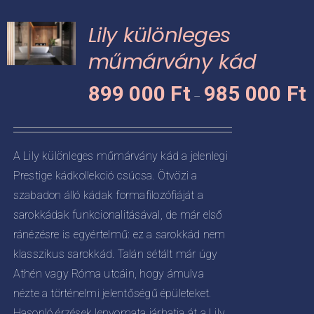
variációja
Lily különleges
van.
A
műmárvány kád
változatok
Á
KNEK
899 000
Ft
985 000
Ft
a
–
8
termékoldalon
CIÓJA
0
választhatók
-
ki
ZATOK
A Lily különleges műmárvány kád a jelenlegi
9
Prestige kádkollekció csúcsa. Ötvözi a
KOLDALON
0
ZTHATÓK
szabadon álló kádak formafilozófiáját a
sarokkádak funkcionalitásával, de már első
ránézésre is egyértelmű: ez a sarokkád nem
klasszikus sarokkád. Talán sétált már úgy
Athén vagy Róma utcáin, hogy ámulva
nézte a történelmi jelentőségű épületeket.
Hasonló érzések lenyomata járhatja át a Lily