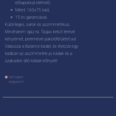
előlapokkal elérhető,
Méret: 160x75 kád,
15 év garanciával.
Különleges, sarok és aszimmetrikus.
Mindhárom igaz rá. Tágas belső terével
kényelmet, peremével pakolófelületet ad.
Válassza a Balance kádat, és élvezze egy
kádban az aszimmetrikus kádak és a
szabadon álló kádak előnyeit!
Hol tudom
Ennek
megvenni?
a
terméknek
több
variációja
van.