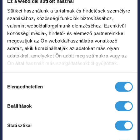
Ez a weboldal sütiket használ
is megőrzi fényes fehér megjelenését.
Sütiket használunk a tartalmak és hirdetések személyre
szabásához, közösségi funkciók biztosításához,
Az Iris C különleges
valamint weboldalforgalmunk elemzéséhez. Ezenkívül
kád főbb jellemző:
közösségi média-, hirdető- és elemező partnereinkkel
megosztjuk az Ön weboldalhasználatra vonatkozó
adatait, akik kombinálhatják az adatokat más olyan
2 személyes kialakítás,
adatokkal, amelyeket Ön adott meg számukra vagy az
Antibakteriális felület,
Ön által használt más szolgáltatásokból gyűjtöttek.
15 év garancia,
Balos és jobbos kivitel,
Hozzájárulás
Elengedhetetlen
kiválasztása
Beépített rés túlfolyó
Fehér Click-Clack lefolyó.
Beállítások
Az
Iris C
félszabadon álló fürdőkád ideális
választás azoknak, akik szeretnék a teret
hatékonyan kihasználni, miközben
Statisztikai
megmarad a szabadon álló kádak letisztult