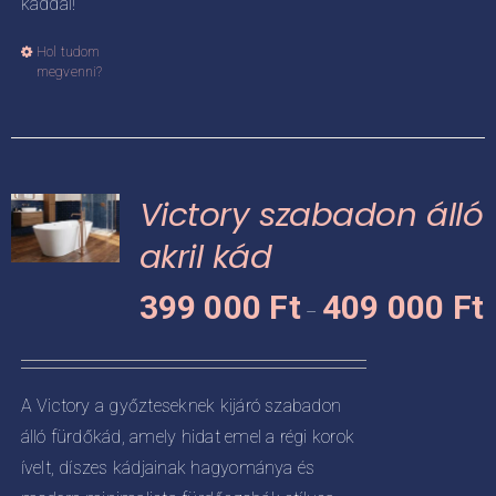
káddal!
Hol tudom
Ennek
megvenni?
a
terméknek
több
variációja
Victory szabadon álló
van.
A
akril kád
változatok
Á
KNEK
399 000
Ft
409 000
Ft
a
–
3
termékoldalon
CIÓJA
0
választhatók
-
ki
ZATOK
A Victory a győzteseknek kijáró szabadon
4
álló fürdőkád, amely hidat emel a régi korok
KOLDALON
0
ZTHATÓK
ívelt, díszes kádjainak hagyománya és