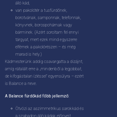
álló kád,
van pakolótér a tusfürdőnek,
borotvának, samponnak, telefonnak,
könyvnek, borospohárnak vagy
bárminek. (Azért soroltam fel ennyi
tárgyat, mert ezek mind egyszerre
elférnek a pakolórészen – és még
marad is hely.)
Kádmesterünk addig csavargatta a dizájnt,
amíg rátalált erre a „mindenből a legjobbat,
de kifogástalan ízléssel” egyensúlyra – ezért
is Balance a neve.
A Balance fürdőkád főbb jellemző:
Ötvözi az aszimmetrikus sarokkád és
a szabadon álló kádak előnyeit,