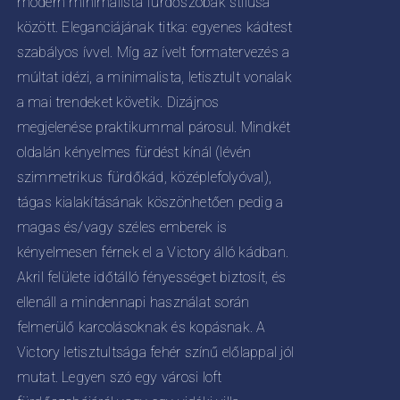
modern minimalista fürdőszobák stílusa
között. Eleganciájának titka: egyenes kádtest
szabályos ívvel. Míg az ívelt formatervezés a
múltat idézi, a minimalista, letisztult vonalak
a mai trendeket követik. Dizájnos
megjelenése praktikummal párosul. Mindkét
oldalán kényelmes fürdést kínál (lévén
szimmetrikus fürdőkád, középlefolyóval),
tágas kialakításának köszönhetően pedig a
magas és/vagy széles emberek is
kényelmesen férnek el a Victory álló kádban.
Akril felülete időtálló fényességet biztosít, és
ellenáll a mindennapi használat során
felmerülő karcolásoknak és kopásnak. A
Victory letisztultsága fehér színű előlappal jól
mutat. Legyen szó egy városi loft