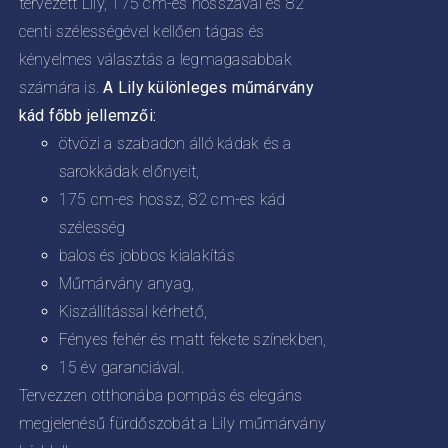
tervezett Lily, 175 cm-es hosszával és 82
centi szélességével kellően tágas és
kényelmes választás a legmagasabbak
számára is.
A Lily különleges műmárvány
kád főbb jellemzői:
ötvözi a szabadon álló kádak és a
sarokkádak előnyeit,
175 cm-es hossz, 82 cm-es kád
szélesség
balos és jobbos kialakítás
Műmárvány anyag,
Kiszállítással kérhető,
Fényes fehér és matt fekete színekben,
15 év garanciával.
Tervezzen otthonába pompás és elegáns
megjelenésű fürdőszobát a Lily műmárvány