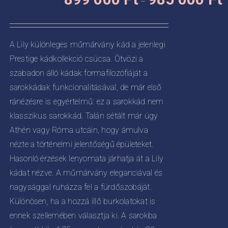
–
8
termékoldalon
CIÓJA
0
választhatók
-
ki
ZATOK
A Lily különleges műmárvány kád a jelenlegi
9
Prestige kádkollekció csúcsa. Ötvözi a
KOLDALON
0
ZTHATÓK
szabadon álló kádak formafilozófiáját a
sarokkádak funkcionalitásával, de már első
ránézésre is egyértelmű: ez a sarokkád nem
klasszikus sarokkád. Talán sétált már úgy
Athén vagy Róma utcáin, hogy ámulva
nézte a történelmi jelentőségű épületeket.
Hasonló érzések lenyomata járhatja át a Lily
kádat nézve. A műmárvány eleganciával és
nagysággal ruházza fel a fürdőszobáját.
Különösen, ha a hozzá illő burkolatokat is
ennek szellemében választja ki. A sarokba