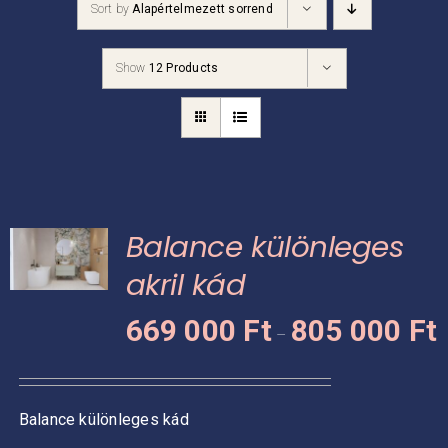
Sort by
Alapértelmezett sorrend
Kádpróba
Show
12 Products
Prestige-ről
Kapcsolat
Balance különleges
akril kád
Á
KNEK
669 000
Ft
805 000
Ft
–
6
CIÓJA
0
-
ZATOK
Balance különleges kád
8