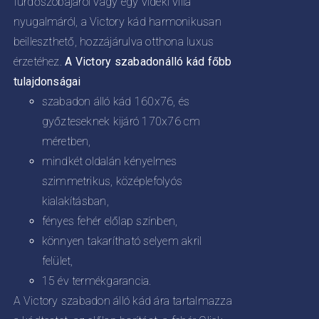
fürdőszobájáról vagy egy vidéki villa
nyugalmáról, a Victory kád harmonikusan
beilleszthető, hozzájárulva otthona luxus
érzetéhez.
A Victory szabadonálló kád főbb
tulajdonságai
szabadon álló kád 160x76, és
győzteseknek kijáró 170x76 cm
méretben,
mindkét oldalán kényelmes
szimmetrikus, középlefolyós
kialakításban,
fényes fehér előlap színben,
könnyen takarítható selyem akril
felület,
15 év termékgarancia.
A Victory szabadon álló kád ára tartalmazza