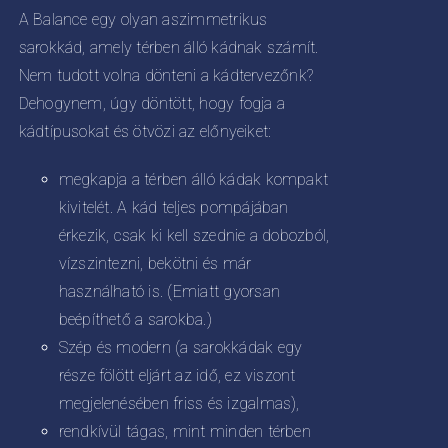
KOLDALON
0
A Balance egy olyan aszimmetrikus
ZTHATÓK
sarokkád, amely térben álló kádnak számít.
Nem tudott volna dönteni a kádtervezőnk?
Dehogynem, úgy döntött, hogy fogja a
kádtípusokat és ötvözi az előnyeiket:
megkapja a térben álló kádak kompakt
kivitelét. A kád teljes pompájában
érkezik, csak ki kell szednie a dobozból,
vízszintezni, bekötni és már
használható is. (Emiatt gyorsan
beépíthető a sarokba.)
Szép és modern (a sarokkádak egy
része fölött eljárt az idő, ez viszont
megjelenésében friss és izgalmas),
rendkívül tágas, mint minden térben