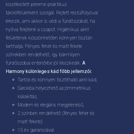
kiszélesített pereme praktikus
tárolófelületként szolgál. Rejtett réstúlfolyóval
érkezik, ami akkor is védi a fürdőszobát, ha
nyitva felejtené a csapot. Higiénikus akril
felületének köszönhetően könnyen tisztán
tarthatja. Fényes fehér és matt fekete
színekben rendelhető, így bármilyen
fürdőszobai enteriőrbe jól illeszkedik.
A
Harmony különleges kád főbb jellemzői:
Tartós és könnyen tisztítható akril kád,
Sarokba helyezhető aszimmetrikus
kialakítás,
Modern és elegáns megjelenésű,
2 színben rendelhető (fényes fehér és
matt fekete)
15 év garanciával.