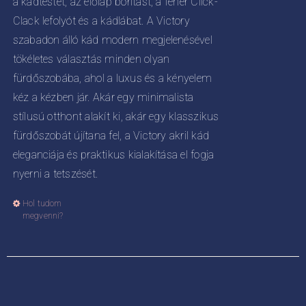
a kádtestet, az előlap borítást, a fehér Click-
Clack lefolyót és a kádlábat. A Victory
szabadon álló kád modern megjelenésével
tökéletes választás minden olyan
fürdőszobába, ahol a luxus és a kényelem
kéz a kézben jár. Akár egy minimalista
stílusú otthont alakít ki, akár egy klasszikus
fürdőszobát újítana fel, a Victory akril kád
eleganciája és praktikus kialakítása el fogja
nyerni a tetszését.
Hol tudom
Ennek
megvenni?
a
terméknek
több
variációja
van.