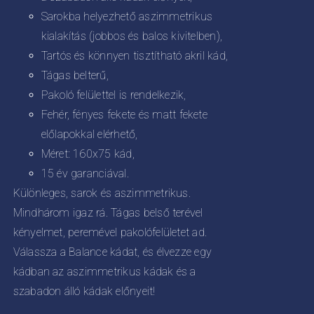
Sarokba helyezhető aszimmetrikus
kialakítás (jobbos és balos kivitelben),
Tartós és könnyen tisztítható akril kád,
Tágas belterű,
Pakoló felülettel is rendelkezik,
Fehér, fényes fekete és matt fekete
előlapokkal elérhető,
Méret: 160x75 kád,
15 év garanciával.
Különleges, sarok és aszimmetrikus.
Mindhárom igaz rá. Tágas belső terével
kényelmet, peremével pakolófelületet ad.
Válassza a Balance kádat, és élvezze egy
kádban az aszimmetrikus kádak és a
szabadon álló kádak előnyeit!