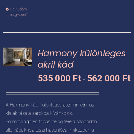
Hol tudom
Ennek
megvenni?
a
terméknek
több
variációja
Harmony különleges
van.
A
akril kád
változatok
Á
KNEK
535 000
Ft
562 000
Ft
a
–
5
termékoldalon
CIÓJA
0
választhatók
-
ki
ZATOK
A Harmony kád különleges aszimmetrikus
5
kialakítása a sarokba kívánkozik.
KOLDALON
0
ZTHATÓK
Formavilága és tágas belső tere a szabadon
álló kádakhoz teszi hasonlóvá, miközben a