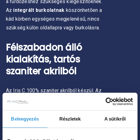
a fürdőzéshez szükséges kiegészítőknek.
Az
integrált burkolatnak
köszönhetően a
kád körben egységes megjelenésű, nincs
szükség külön oldallapra vagy burkolásra.
Félszabadon álló
kialakítás, tartós
szaniter akrilból
Az Iris C 100% szaniter akrilból készül. Az
anyag kellemes tapintású, gyorsan
felveszi a víz hőmérsékletét, és segít azt
hosszabb ideig megtartani azt. A sima
Beleegyezés
Részletek
A sütikről
felület könnyen tisztítható, ellenáll a
mindennapi használatnak, és hosszú távon